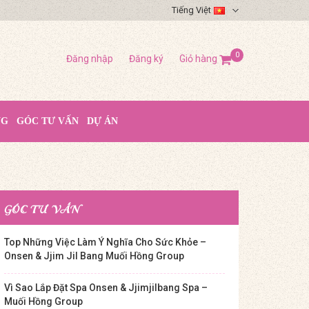
Tiếng Việt
0
Đăng nhập
Đăng ký
Giỏ hàng
NG
GÓC TƯ VẤN
DỰ ÁN
GÓC TƯ VẤN
Top Những Việc Làm Ý Nghĩa Cho Sức Khỏe –
Onsen & Jjim Jil Bang Muối Hồng Group
Vì Sao Lắp Đặt Spa Onsen & Jjimjilbang Spa –
Muối Hồng Group