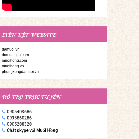
LIÊN KẾT WEBSITE
damuoi.vn
damuoispa.com
muoihong.com
muoihong.vn
phongxongdamuoi.vn
HỖ TRỢ TRỰC TUYẾN
0905403686
0935860286
0905288328
Chát skype với Muối Hồng