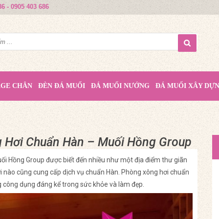
86 - 0905 403 686
AGE CHÂN
ĐÈN ĐÁ MUỐI
ĐÁ MUỐI NƯỚNG
ĐÁ MUỐI XÂY DỰ
g Hơi Chuẩn Hàn – Muối Hồng Group
ối Hồng Group được biết đến nhiều như một địa điểm thư giãn
ơi nào cũng cung cấp dịch vụ chuẩn Hàn. Phòng xông hơi chuẩn
 công dụng đáng kể trong sức khỏe và làm đẹp.