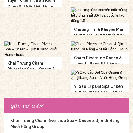
Tuyển Kiến Trúc Sư Kiêm
Giám Sát Nội Thất Tháng
3-2018
Chương Trình Khuyến Mãi
Mừng Tết Thống Nhất 30/4
Và Quốc Tế Lao Động 1/5
Cham Riverside Onsen &
Khai Trương Cham
Jjim Jil Bang Đà Nẵng –
Riverside Spa – Onsen &
Muối Hồng Group
JjimJilBang Muối Hồng
Group
Vì Sao Lắp Đặt Spa Onsen
& Jjimjilbang Spa – Muối
Hồng Group
GÓC TƯ VẤN
Khai Trương Cham Riverside Spa – Onsen & JjimJilBang
Muối Hồng Group