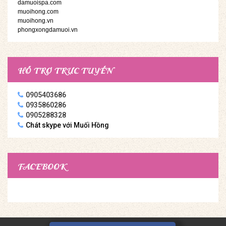
damuoispa.com
muoihong.com
muoihong.vn
phongxongdamuoi.vn
HỖ TRỢ TRỰC TUYẾN
0905403686
0935860286
0905288328
Chát skype với Muối Hồng
FACEBOOK