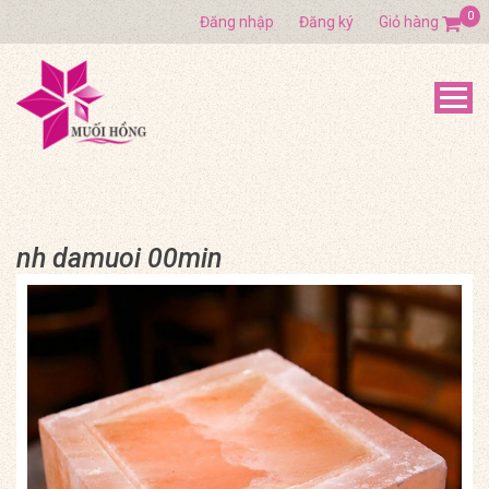
0
Đăng nhập
Đăng ký
Giỏ hàng
nh damuoi 00min