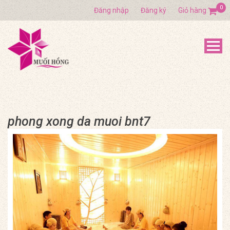
0
Đăng nhập
Đăng ký
Giỏ hàng
phong xong da muoi bnt7