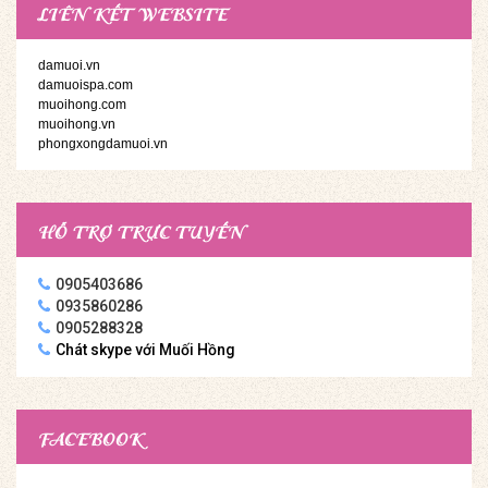
LIÊN KẾT WEBSITE
damuoi.vn
damuoispa.com
muoihong.com
muoihong.vn
phongxongdamuoi.vn
HỖ TRỢ TRỰC TUYẾN
0905403686
0935860286
0905288328
Chát skype với Muối Hồng
FACEBOOK