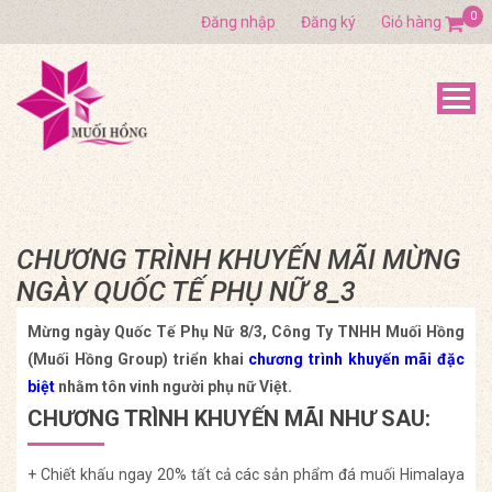
0
Đăng nhập
Đăng ký
Giỏ hàng
CHƯƠNG TRÌNH KHUYẾN MÃI MỪNG
NGÀY QUỐC TẾ PHỤ NỮ 8_3
Mừng ngày Quốc Tế Phụ Nữ 8/3, Công Ty TNHH Muối Hồng
(Muối Hồng Group) triển khai
chương trình khuyến mãi đặc
biệt
nhằm tôn vinh người phụ nữ Việt.
CHƯƠNG TRÌNH KHUYẾN MÃI NHƯ SAU:
+ Chiết khấu ngay 20% tất cả các sản phẩm đá muối Himalaya