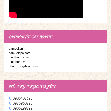
LIÊN KẾT WEBSITE
damuoi.vn
damuoispa.com
muoihong.com
muoihong.vn
phongxongdamuoi.vn
HỖ TRỢ TRỰC TUYẾN
0905403686
0935860286
0905288328