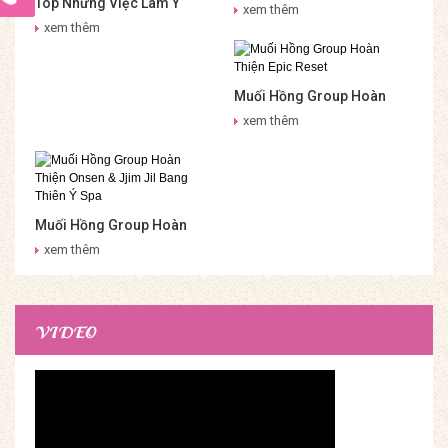
Top Những Việc Làm Ý
Nha Trang – Muối Hồng
xem thêm
Nghĩa Cho Sức Khỏe –
Group
xem thêm
Onsen & Jjim Jil Bang Muối
Hồng Group
Muối Hồng Group Hoàn
Thiện Epic Reset
xem thêm
Muối Hồng Group Hoàn
Thiện Onsen & Jjim Jil
xem thêm
Bang Thiên Ý Spa
VIDEO