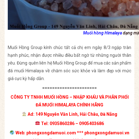
Muối hồng Himalaya
dạng mịn
Muối Hồng Group kính chúc tất cả chị em ngày 8/3 ngập tràn
hạnh phúc, nhận được nhiều điều bất ngờ từ những người thân
yêu. Đừng quên liên hệ Muối Hồng Group để mua các sản phẩm
đá muối Himalaya về chăm sóc sức khỏe và làm đẹp với mức
giá cực kỳ hấp dẫn.
======================
CÔNG TY TNHH MUỐI HỒNG – NHẬP KHẨU VÀ PHÂN PHỐI
ĐÁ MUỐI HIMALAYA CHÍNH HÃNG
Ad: 149 Nguyễn Văn Linh, Hải Châu, Đà Nẵng
Tel: 0935860286 – 0905403686
Web: phongxongdamuoi.com *** phongxongdamuoi.vn