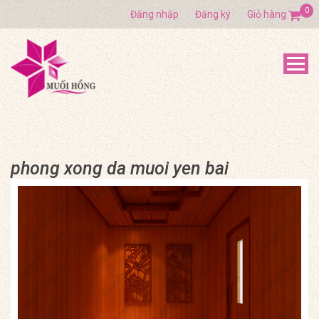
0
Đăng nhập
Đăng ký
Giỏ hàng
phong xong da muoi yen bai