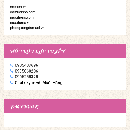
damuoi.vn
damuoispa.com
muoihong.com
muoihong.vn
phongxongdamuoi.vn
HỖ TRỢ TRỰC TUYẾN
0905403686
0935860286
0905288328
Chát skype với Muối Hồng
FACEBOOK