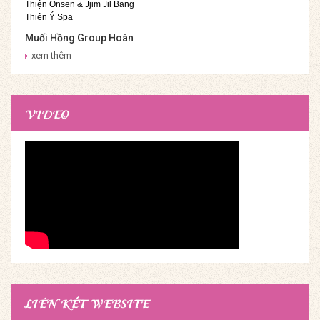
Muối Hồng Group Hoàn
Thiện Onsen & Jjim Jil
xem thêm
Bang Thiên Ý Spa
VIDEO
LIÊN KẾT WEBSITE