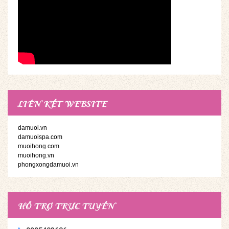
LIÊN KẾT WEBSITE
damuoi.vn
damuoispa.com
muoihong.com
muoihong.vn
phongxongdamuoi.vn
HỖ TRỢ TRỰC TUYẾN