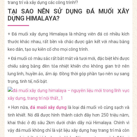
trang trí và xây dựng các công trình!?
TẠI SAO NÊN SỬ DỤNG ĐÁ MUỐI XÂY
DỰNG HIMALAYA?
+ Đá muối xây dựng Himalaya là những viên đá có nhiều kích
thước khác nhau, rất bền và chắc được gắn kết với nhau bằng
keo dán, tạo sự kiên cố cho mọi công trình.
+ Đá muối có màu sắc rất bắt mắt và tươi mới, đặc biệt khi được
chiếu sáng bằng đèn tỏa nhiệt khiến cho không gian trở nên
lung linh, huyền ảo, ấm áp. Đồng thời góp phần tạo nên sự sang
trọng, tinh tế, nổi bật.
+ Hơn nữa,
đá muối xây dựng
là loại đá muối vô cùng sạch và
tinh khiết. Nó đã được hình thành cách đây hơn 250 triệu năm,
khai thác ở độ sâu 2km dưới chân dãy núi Himalaya. Chính vì
vậy đá muối không chỉ là vật liệu xây dựng hay trang trí mà còn