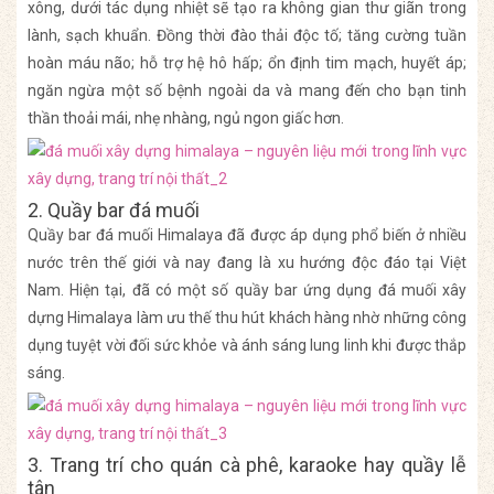
xông, dưới tác dụng nhiệt sẽ tạo ra không gian thư giãn trong
lành, sạch khuẩn. Đồng thời đào thải độc tố; tăng cường tuần
hoàn máu não; hỗ trợ hệ hô hấp; ổn định tim mạch, huyết áp;
ngăn ngừa một số bệnh ngoài da và mang đến cho bạn tinh
thần thoải mái, nhẹ nhàng, ngủ ngon giấc hơn.
2. Quầy bar đá muối
Quầy bar đá muối Himalaya đã được áp dụng phổ biến ở nhiều
nước trên thế giới và nay đang là xu hướng độc đáo tại Việt
Nam. Hiện tại, đã có một số quầy bar ứng dụng đá muối xây
dựng Himalaya làm ưu thế thu hút khách hàng nhờ những công
dụng tuyệt vời đối sức khỏe và ánh sáng lung linh khi được thắp
sáng.
3. Trang trí cho quán cà phê, karaoke hay quầy lễ
tân