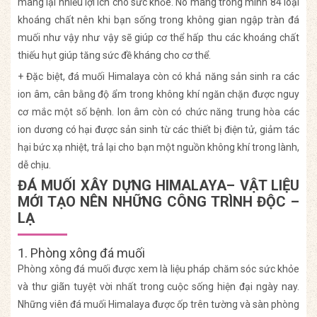
mang lại nhiều lợi ích cho sức khỏe. Nó mang trong mình 84 loại
khoáng chất nên khi bạn sống trong không gian ngập tràn đá
muối như vậy như vậy sẽ giúp cơ thể hấp thu các khoáng chất
thiếu hụt giúp tăng sức đề kháng cho cơ thể.
+ Đặc biệt, đá muối Himalaya còn có khả năng sản sinh ra các
ion âm, cân bằng độ ẩm trong không khí ngăn chặn được nguy
cơ mắc một số bệnh. Ion âm còn có chức năng trung hòa các
ion dương có hại được sản sinh từ các thiết bị điện tử, giảm tác
hại bức xạ nhiệt, trả lại cho bạn một nguồn không khí trong lành,
dễ chịu.
ĐÁ MUỐI XÂY DỰNG HIMALAYA– VẬT LIỆU
MỚI TẠO NÊN NHỮNG CÔNG TRÌNH ĐỘC –
LẠ
1. Phòng xông đá muối
Phòng xông đá muối được xem là liệu pháp chăm sóc sức khỏe
và thư giãn tuyệt vời nhất trong cuộc sống hiện đại ngày nay.
Những viên đá muối Himalaya được ốp trên tường và sàn phòng