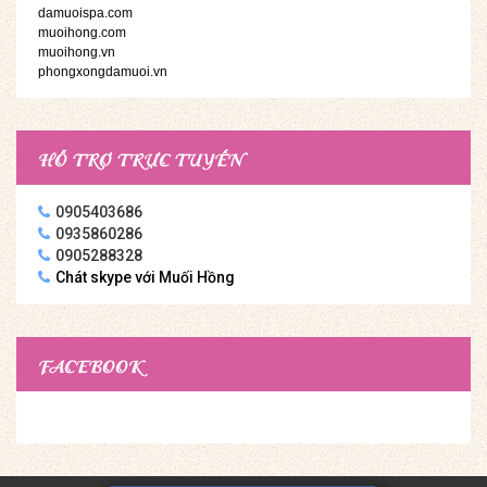
damuoispa.com
muoihong.com
muoihong.vn
phongxongdamuoi.vn
HỖ TRỢ TRỰC TUYẾN
0905403686
0935860286
0905288328
Chát skype với Muối Hồng
FACEBOOK