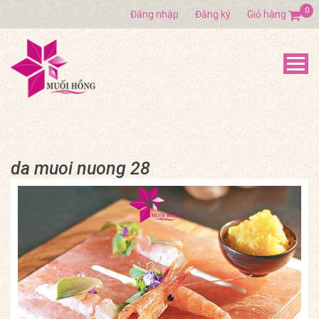
0
Đăng nhập
Đăng ký
Giỏ hàng
da muoi nuong 28