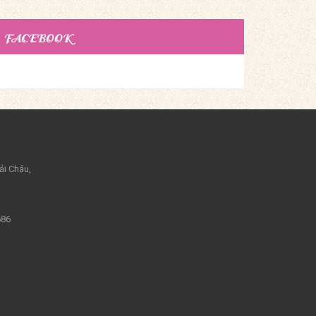
FACEBOOK
ải Châu,
686
m