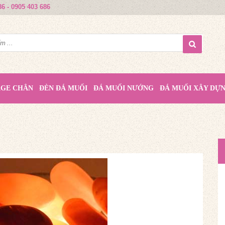
86 - 0905 403 686
AGE CHÂN
ĐÈN ĐÁ MUỐI
ĐÁ MUỐI NƯỚNG
ĐÁ MUỐI XÂY DỰ