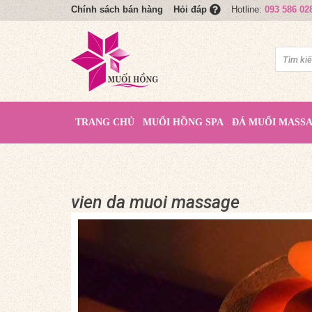
Chính sách bán hàng
Hotline:
093 586 02
Hỏi đáp
TRANG CHỦ
MUỐI HỒNG SPA
ĐÁ MUỐI MASS
vien da muoi massage