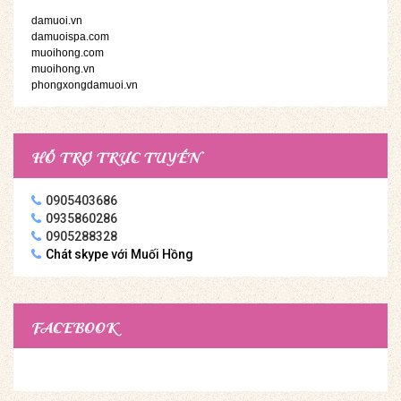
damuoi.vn
damuoispa.com
muoihong.com
muoihong.vn
phongxongdamuoi.vn
HỖ TRỢ TRỰC TUYẾN
0905403686
0935860286
0905288328
Chát skype với Muối Hồng
FACEBOOK