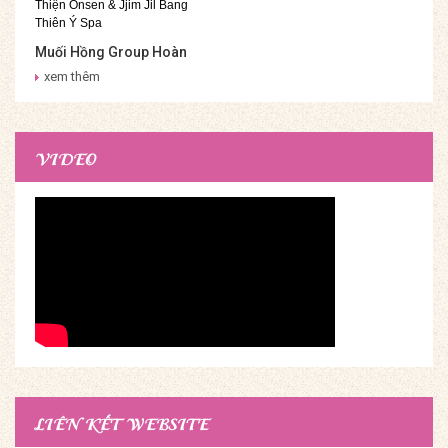
Muối Hồng Group Hoàn
Thiện Onsen & Jjim Jil
xem thêm
Bang Thiên Ý Spa
VIDEO
LIÊN KẾT WEBSITE