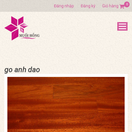
0
Đăng nhập
Đăng ký
Giỏ hàng
go anh dao