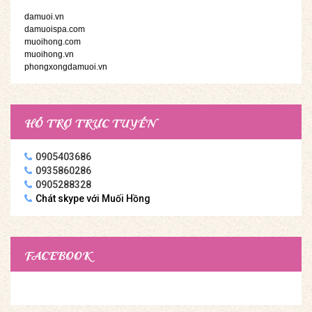
damuoi.vn
damuoispa.com
muoihong.com
muoihong.vn
phongxongdamuoi.vn
HỖ TRỢ TRỰC TUYẾN
0905403686
0935860286
0905288328
Chát skype với Muối Hồng
FACEBOOK