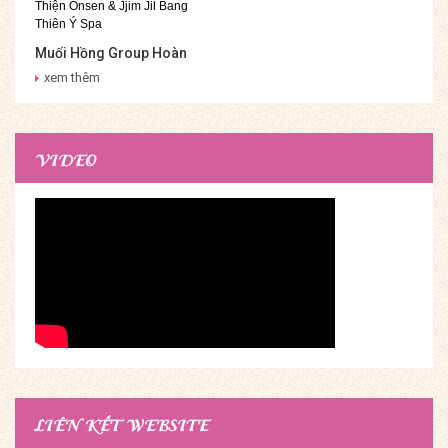
Muối Hồng Group Hoàn
Thiện Onsen & Jjim Jil
xem thêm
Bang Thiên Ý Spa
VIDEO
LIÊN KẾT WEBSITE