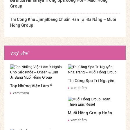
Đá Muối Himalaya Trong Spa Xông Hơi – Muối Hồng
Group
Thi Công Khu Jjimjilbang Chuẩn Hàn Tại Đà Nẵng – Muối
Hồng Group
DỰ ÁN
Thi Công Spa Trí Nguyên
Top Những Việc Làm Ý
Nha Trang – Muối Hồng
xem thêm
Nghĩa Cho Sức Khỏe –
Group
xem thêm
Onsen & Jjim Jil Bang Muối
Hồng Group
Muối Hồng Group Hoàn
Thiện Epic Reset
xem thêm