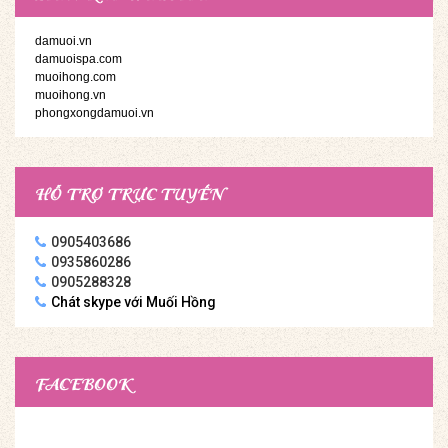
damuoi.vn
damuoispa.com
muoihong.com
muoihong.vn
phongxongdamuoi.vn
HỖ TRỢ TRỰC TUYẾN
0905403686
0935860286
0905288328
Chát skype với Muối Hồng
FACEBOOK