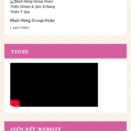
Muối Hồng Group Hoàn
Thiện Onsen & Jjim Jil
xem thêm
Bang Thiên Ý Spa
VIDEO
LIÊN KẾT WEBSITE