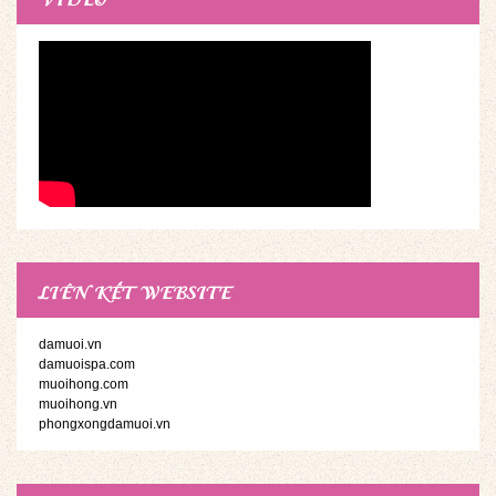
LIÊN KẾT WEBSITE
damuoi.vn
damuoispa.com
muoihong.com
muoihong.vn
phongxongdamuoi.vn