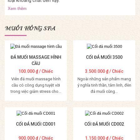
loại khoáng chất đến vậy.
Xem thêm
MUỐI HỒNG SPA
ĐÁ MUỐI MASSAGE HÌNH
CỐI ĐÁ MUỐI 3500
CẦU
100.000
₫
/ Chiếc
3.500.000
₫
/ Chiếc
Viên đá muối massage hình
Ngoài những sản phẩm mang
cầu có công dụng tuyệt vời
ý nghĩa tinh thần, tâm linh, đèn
trong việc giảm stress cho...
đá muối cũng...
Mua Hàng
Mua Hàng
CỐI ĐÁ MUỐI CD001
CỐI ĐÁ MUỐI CD002
900.000
₫
/ Chiếc
1.150.000
₫
/ Chiếc