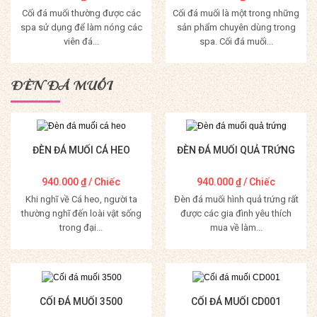
Cối đá muối thường được các
Cối đá muối là một trong những
spa sử dụng để làm nóng các
sản phẩm chuyên dùng trong
viên đá...
spa. Cối đá muối...
Mua Hàng
Mua Hàng
ĐÈN ĐÁ MUỐI
ĐÈN ĐÁ MUỐI CÁ HEO
ĐÈN ĐÁ MUỐI QUẢ TRỨNG
940.000
₫
/ Chiếc
940.000
₫
/ Chiếc
Khi nghĩ về Cá heo, người ta
Đèn đá muối hình quả trứng rất
thường nghĩ đến loài vật sống
được các gia đình yêu thích
trong đại...
mua về làm...
Mua Hàng
Mua Hàng
CỐI ĐÁ MUỐI 3500
CỐI ĐÁ MUỐI CD001