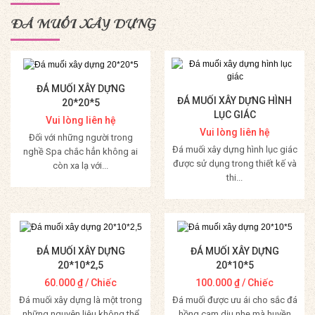
ĐÁ MUỐI XÂY DỰNG
ĐÁ MUỐI XÂY DỰNG
ĐÁ MUỐI XÂY DỰNG HÌNH
20*20*5
LỤC GIÁC
Vui lòng liên hệ
Vui lòng liên hệ
Đối với những người trong
Đá muối xây dựng hình lục giác
nghề Spa chắc hẳn không ai
được sử dụng trong thiết kế và
còn xa lạ với...
thi...
Mua Hàng
Mua Hàng
ĐÁ MUỐI XÂY DỰNG
ĐÁ MUỐI XÂY DỰNG
20*10*2,5
20*10*5
60.000
₫
/ Chiếc
100.000
₫
/ Chiếc
Đá muối xây dựng là một trong
Đá muối được ưu ái cho sắc đá
những nguyên liệu không thể
hồng cam dịu nhẹ mà huyền