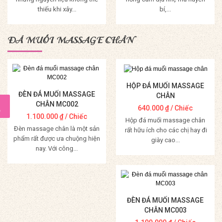
thiếu khi xây...
bí,...
Mua Hàng
Mua Hàng
ĐÁ MUỐI MASSAGE CHÂN
HỘP ĐÁ MUỐI MASSAGE
ĐÈN ĐÁ MUỐI MASSAGE
CHÂN
CHÂN MC002
640.000
₫
/ Chiếc
1.100.000
₫
/ Chiếc
Hộp đá muối massage chân
Đèn massage chân là một sản
rất hữu ích cho các chị hay đi
phẩm rất được ưa chuộng hiện
giày cao...
nay. Với công...
Mua Hàng
Mua Hàng
ĐÈN ĐÁ MUỐI MASSAGE
CHÂN MC003