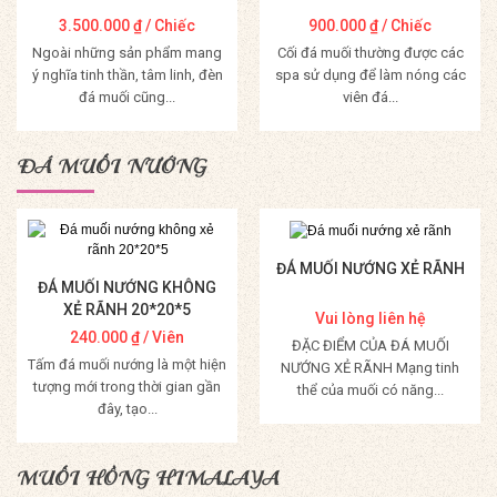
3.500.000
₫
/ Chiếc
900.000
₫
/ Chiếc
Ngoài những sản phẩm mang
Cối đá muối thường được các
ý nghĩa tinh thần, tâm linh, đèn
spa sử dụng để làm nóng các
đá muối cũng...
viên đá...
Mua Hàng
Mua Hàng
ĐÁ MUỐI NƯỚNG
ĐÁ MUỐI NƯỚNG XẺ RÃNH
ĐÁ MUỐI NƯỚNG KHÔNG
XẺ RÃNH 20*20*5
Vui lòng liên hệ
240.000
₫
/ Viên
ĐẶC ĐIỂM CỦA ĐÁ MUỐI
Tấm đá muối nướng là một hiện
NƯỚNG XẺ RÃNH Mạng tinh
tượng mới trong thời gian gần
thể của muối có năng...
đây, tạo...
Mua Hàng
Mua Hàng
MUỐI HỒNG HIMALAYA