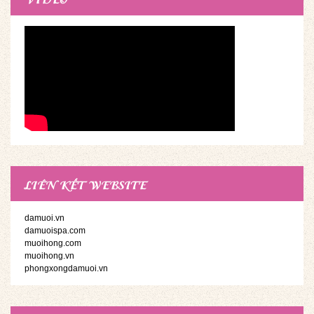
LIÊN KẾT WEBSITE
damuoi.vn
damuoispa.com
muoihong.com
muoihong.vn
phongxongdamuoi.vn