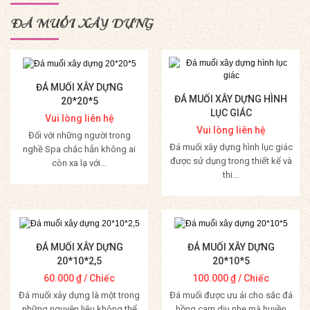
ĐÁ MUỐI XÂY DỰNG
ĐÁ MUỐI XÂY DỰNG
ĐÁ MUỐI XÂY DỰNG HÌNH
20*20*5
LỤC GIÁC
Vui lòng liên hệ
Vui lòng liên hệ
Đối với những người trong
Đá muối xây dựng hình lục giác
nghề Spa chắc hẳn không ai
được sử dụng trong thiết kế và
còn xa lạ với...
thi...
Mua Hàng
Mua Hàng
ĐÁ MUỐI XÂY DỰNG
ĐÁ MUỐI XÂY DỰNG
20*10*2,5
20*10*5
60.000
₫
/ Chiếc
100.000
₫
/ Chiếc
Đá muối xây dựng là một trong
Đá muối được ưu ái cho sắc đá
những nguyên liệu không thể
hồng cam dịu nhẹ mà huyền