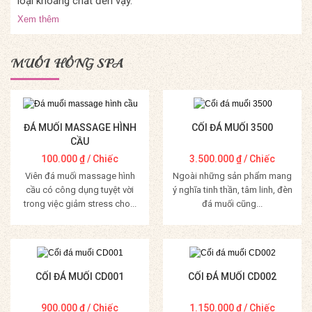
loại khoáng chất đến vậy.
Xem thêm
MUỐI HỒNG SPA
ĐÁ MUỐI MASSAGE HÌNH
CỐI ĐÁ MUỐI 3500
CẦU
100.000
₫
/ Chiếc
3.500.000
₫
/ Chiếc
Viên đá muối massage hình
Ngoài những sản phẩm mang
cầu có công dụng tuyệt vời
ý nghĩa tinh thần, tâm linh, đèn
trong việc giảm stress cho...
đá muối cũng...
Mua Hàng
Mua Hàng
CỐI ĐÁ MUỐI CD001
CỐI ĐÁ MUỐI CD002
900.000
₫
/ Chiếc
1.150.000
₫
/ Chiếc