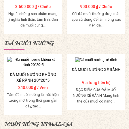
3.500.000
₫
/ Chiếc
900.000
₫
/ Chiếc
Ngoài những sản phẩm mang
Cối đá muối thường được các
ý nghĩa tinh thần, tâm linh, đèn
spa sử dụng để làm nóng các
đá muối cũng...
viên đá...
Mua Hàng
Mua Hàng
ĐÁ MUỐI NƯỚNG
ĐÁ MUỐI NƯỚNG XẺ RÃNH
ĐÁ MUỐI NƯỚNG KHÔNG
XẺ RÃNH 20*20*5
Vui lòng liên hệ
240.000
₫
/ Viên
ĐẶC ĐIỂM CỦA ĐÁ MUỐI
Tấm đá muối nướng là một hiện
NƯỚNG XẺ RÃNH Mạng tinh
tượng mới trong thời gian gần
thể của muối có năng...
đây, tạo...
Mua Hàng
Mua Hàng
MUỐI HỒNG HIMALAYA