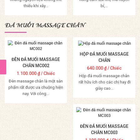
thiếu khi xây...
bí,...
Mua Hàng
Mua Hàng
ĐÁ MUỐI MASSAGE CHÂN
HỘP ĐÁ MUỐI MASSAGE
ĐÈN ĐÁ MUỐI MASSAGE
CHÂN
CHÂN MC002
640.000
₫
/ Chiếc
1.100.000
₫
/ Chiếc
Hộp đá muối massage chân
Đèn massage chân là một sản
rất hữu ích cho các chị hay đi
phẩm rất được ưa chuộng hiện
giày cao...
nay. Với công...
Mua Hàng
Mua Hàng
ĐÈN ĐÁ MUỐI MASSAGE
CHÂN MC003