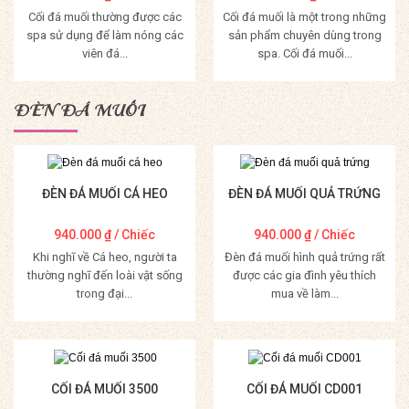
Cối đá muối thường được các
Cối đá muối là một trong những
spa sử dụng để làm nóng các
sản phẩm chuyên dùng trong
viên đá...
spa. Cối đá muối...
Mua Hàng
Mua Hàng
ĐÈN ĐÁ MUỐI
ĐÈN ĐÁ MUỐI CÁ HEO
ĐÈN ĐÁ MUỐI QUẢ TRỨNG
940.000
₫
/ Chiếc
940.000
₫
/ Chiếc
Khi nghĩ về Cá heo, người ta
Đèn đá muối hình quả trứng rất
thường nghĩ đến loài vật sống
được các gia đình yêu thích
trong đại...
mua về làm...
Mua Hàng
Mua Hàng
CỐI ĐÁ MUỐI 3500
CỐI ĐÁ MUỐI CD001