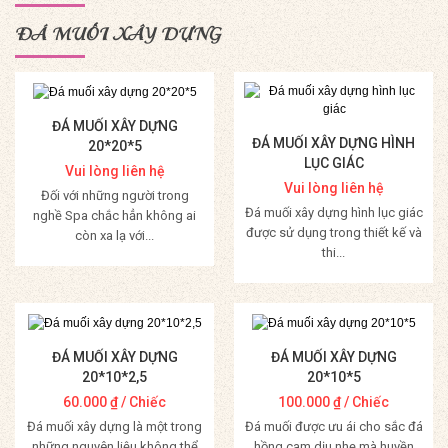
ĐÁ MUỐI XÂY DỰNG
ĐÁ MUỐI XÂY DỰNG
ĐÁ MUỐI XÂY DỰNG HÌNH
20*20*5
LỤC GIÁC
Vui lòng liên hệ
Vui lòng liên hệ
Đối với những người trong
Đá muối xây dựng hình lục giác
nghề Spa chắc hẳn không ai
được sử dụng trong thiết kế và
còn xa lạ với...
thi...
Mua Hàng
Mua Hàng
ĐÁ MUỐI XÂY DỰNG
ĐÁ MUỐI XÂY DỰNG
20*10*2,5
20*10*5
60.000
₫
/ Chiếc
100.000
₫
/ Chiếc
Đá muối xây dựng là một trong
Đá muối được ưu ái cho sắc đá
những nguyên liệu không thể
hồng cam dịu nhẹ mà huyền