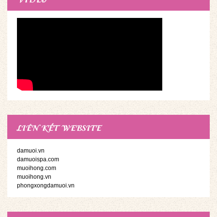
LIÊN KẾT WEBSITE
damuoi.vn
damuoispa.com
muoihong.com
muoihong.vn
phongxongdamuoi.vn