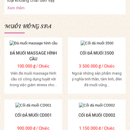
loại khoáng chất đến vậy.
Xem thêm
MUỐI HỒNG SPA
ĐÁ MUỐI MASSAGE HÌNH
CỐI ĐÁ MUỐI 3500
CẦU
100.000
₫
/ Chiếc
3.500.000
₫
/ Chiếc
Viên đá muối massage hình
Ngoài những sản phẩm mang
cầu có công dụng tuyệt vời
ý nghĩa tinh thần, tâm linh, đèn
trong việc giảm stress cho...
đá muối cũng...
Mua Hàng
Mua Hàng
CỐI ĐÁ MUỐI CD001
CỐI ĐÁ MUỐI CD002
900.000
₫
/ Chiếc
1.150.000
₫
/ Chiếc