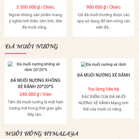
3.500.000
₫
/ Chiếc
900.000
₫
/ Chiếc
Ngoài những sản phẩm mang
Cối đá muối thường được các
ý nghĩa tinh thần, tâm linh, đèn
spa sử dụng để làm nóng các
đá muối cũng...
viên đá...
Mua Hàng
Mua Hàng
ĐÁ MUỐI NƯỚNG
ĐÁ MUỐI NƯỚNG XẺ RÃNH
ĐÁ MUỐI NƯỚNG KHÔNG
XẺ RÃNH 20*20*5
Vui lòng liên hệ
240.000
₫
/ Viên
ĐẶC ĐIỂM CỦA ĐÁ MUỐI
Tấm đá muối nướng là một hiện
NƯỚNG XẺ RÃNH Mạng tinh
tượng mới trong thời gian gần
thể của muối có năng...
đây, tạo...
Mua Hàng
Mua Hàng
MUỐI HỒNG HIMALAYA