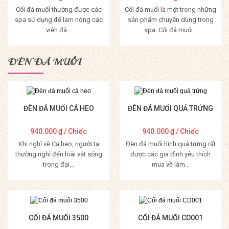
Cối đá muối thường được các
Cối đá muối là một trong những
spa sử dụng để làm nóng các
sản phẩm chuyên dùng trong
viên đá...
spa. Cối đá muối...
Mua Hàng
Mua Hàng
ĐÈN ĐÁ MUỐI
ĐÈN ĐÁ MUỐI CÁ HEO
ĐÈN ĐÁ MUỐI QUẢ TRỨNG
940.000
₫
/ Chiếc
940.000
₫
/ Chiếc
Khi nghĩ về Cá heo, người ta
Đèn đá muối hình quả trứng rất
thường nghĩ đến loài vật sống
được các gia đình yêu thích
trong đại...
mua về làm...
Mua Hàng
Mua Hàng
CỐI ĐÁ MUỐI 3500
CỐI ĐÁ MUỐI CD001