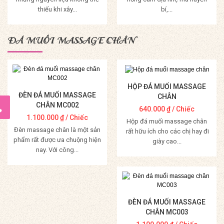
thiếu khi xây...
bí,...
Mua Hàng
Mua Hàng
ĐÁ MUỐI MASSAGE CHÂN
HỘP ĐÁ MUỐI MASSAGE
ĐÈN ĐÁ MUỐI MASSAGE
CHÂN
CHÂN MC002
640.000
₫
/ Chiếc
1.100.000
₫
/ Chiếc
Hộp đá muối massage chân
Đèn massage chân là một sản
rất hữu ích cho các chị hay đi
phẩm rất được ưa chuộng hiện
giày cao...
nay. Với công...
Mua Hàng
Mua Hàng
ĐÈN ĐÁ MUỐI MASSAGE
CHÂN MC003