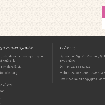
G TIN TÀI KHOẢN
LIÊN HỆ
g cấp đá muối Himalaya | Tuyển
Địa chỉ: 149 Nguyễn Văn Linh, Q.H
á Muối Sỉ lẻ‎
TP.Đà Nẵng
 Himalaya là gì?
ĐT/Fax: 02363 582 828
ách bán hàng
Mobile: 093 586 0286 - 0905 403 
Email: ceo.muoihong@gmail.co
ản của tôi
oán
g
ng