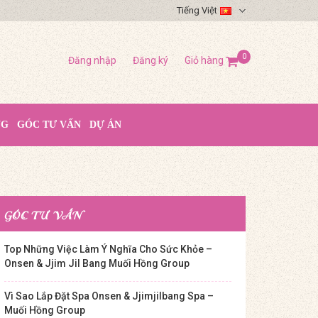
Tiếng Việt
0
Đăng nhập
Đăng ký
Giỏ hàng
NG
GÓC TƯ VẤN
DỰ ÁN
GÓC TƯ VẤN
Top Những Việc Làm Ý Nghĩa Cho Sức Khỏe –
Onsen & Jjim Jil Bang Muối Hồng Group
Vì Sao Lắp Đặt Spa Onsen & Jjimjilbang Spa –
Muối Hồng Group