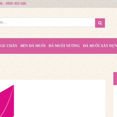
86 - 0905 403 686
AGE CHÂN
ĐÈN ĐÁ MUỐI
ĐÁ MUỐI NƯỚNG
ĐÁ MUỐI XÂY DỰ