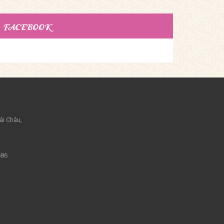
FACEBOOK
ải Châu,
686
m