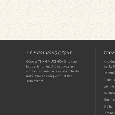
VỀ MUỐI HỒNG GROUP
THÔN
Công ty TNHH MUỐI HỒNG tự hào
Kho Cun
là doanh nghiệp đi đầu trong lĩnh
Đại Lý Đ
vực kinh doanh các sản phẩm từ đá
Đá muối
muối. Nhờ áp dụng kỹ thuật tiên...
Chính s
Xem chi tiết...
Liên hệ
Tài kho
Thanh t
Giỏ hàn
Cửa hà