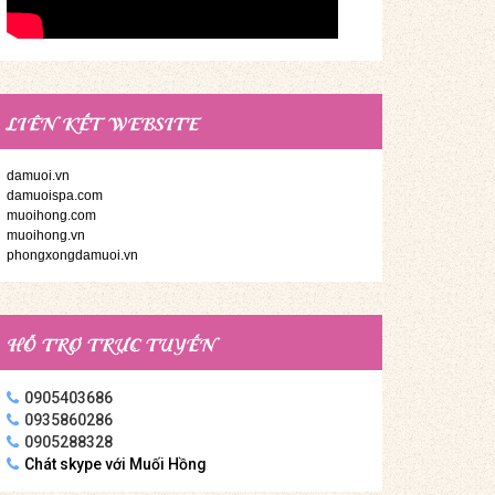
LIÊN KẾT WEBSITE
damuoi.vn
damuoispa.com
muoihong.com
muoihong.vn
phongxongdamuoi.vn
HỖ TRỢ TRỰC TUYẾN
0905403686
0935860286
0905288328
Chát skype với Muối Hồng