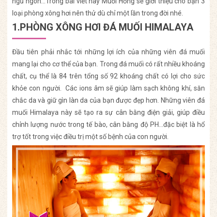
ngủ ngon…Trong bài viết này Muối Hồng sẽ giới thiệu cho bạn 3
loại phòng xông hơi nên thử dù chỉ một lần trong đời nhé.
1.PHÒNG XÔNG HƠI ĐÁ MUỐI HIMALAYA
Đầu tiên phải nhắc tới những lợi ích của những viên đá muối
mang lại cho cơ thể của bạn. Trong đá muối có rất nhiều khoáng
chất, cụ thể là 84 trên tổng số 92 khoáng chất có lợi cho sức
khỏe con người. Các ions âm sẽ giúp làm sạch không khí, săn
chắc da và giữ gìn làn da của bạn được đẹp hơn. Những viên đá
muối Himalaya này sẽ tạo ra sự cân bằng điện giải, giúp điều
chỉnh lượng nước trong tế bào, cân bằng độ PH…đặc biệt là hổ
trợ tốt trong việc điều trị một số bệnh của con người.