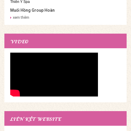
Muối Hồng Group Hoàn
Thiện Onsen & Jjim Jil
xem thêm
Bang Thiên Ý Spa
VIDEO
LIÊN KẾT WEBSITE