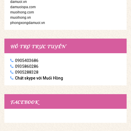
damuoi.vn
damuoispa.com
muoihong.com
muoihong.vn
phongxongdamuoi.vn
HỖ TRỢ TRỰC TUYẾN
0905403686
0935860286
0905288328
Chát skype với Muối Hồng
FACEBOOK