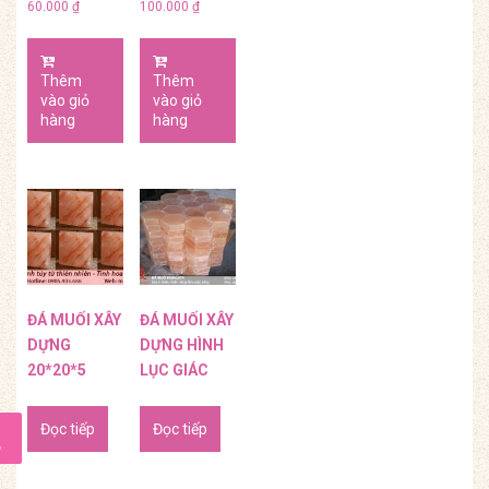
60.000
₫
100.000
₫
Thêm
Thêm
vào giỏ
vào giỏ
hàng
hàng
ĐÁ MUỐI XÂY
ĐÁ MUỐI XÂY
DỰNG
DỰNG HÌNH
20*20*5
LỤC GIÁC
Đọc tiếp
Đọc tiếp