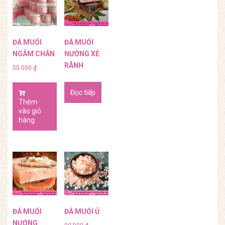
ĐÁ MUỐI
ĐÁ MUỐI
NGÂM CHÂN
NƯỚNG XẺ
RÃNH
50.000
₫
Đọc tiếp
Thêm
vào giỏ
hàng
ĐÁ MUỐI
ĐÁ MUỐI Ủ
NƯỚNG