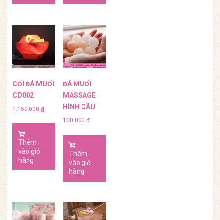
CỐI ĐÁ MUỐI
ĐÁ MUỐI
CD002
MASSAGE
HÌNH CẦU
1.150.000
₫
100.000
₫
Thêm
vào giỏ
Thêm
hàng
vào giỏ
hàng