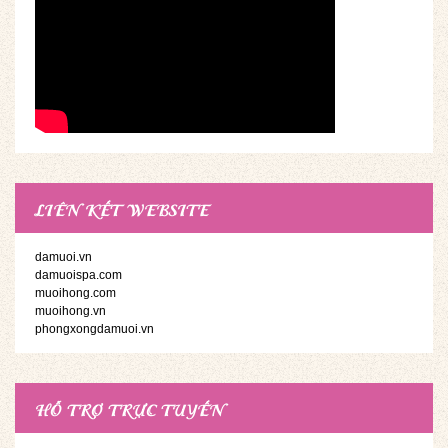
LIÊN KẾT WEBSITE
damuoi.vn
damuoispa.com
muoihong.com
muoihong.vn
phongxongdamuoi.vn
HỖ TRỢ TRỰC TUYẾN