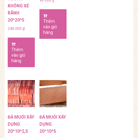
90.000
₫
KHÔNG XẺ
RÃNH
20*20*5
Thêm
vào giỏ
240.000
₫
hàng
Thêm
vào giỏ
hàng
ĐÁ MUỐI XÂY
ĐÁ MUỐI XÂY
DỰNG
DỰNG
20*10*2,5
20*10*5