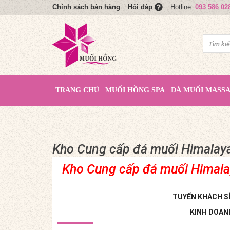
Chính sách bán hàng
Hotline:
093 586 02
Hỏi đáp
TRANG CHỦ
MUỐI HỒNG SPA
ĐÁ MUỐI MASS
Kho Cung cấp đá muối Himalaya |
Kho Cung cấp đá muối Himalaya
TUYỂN KHÁCH SỈ 
KINH DOAN