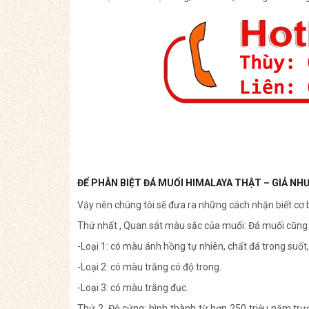
ĐỂ PHÂN BIỆT ĐÁ MUỐI HIMALAYA THẬT – GIẢ NH
Vậy nên chúng tôi sẽ đưa ra những cách nhận biết cơ 
Thứ nhất , Quan sát màu sắc của muối: Đá muối cũng 
-Loại 1: có màu ánh hồng tự nhiên, chất đá trong suốt
-Loại 2: có màu trắng có độ trong.
-Loại 3: có màu trắng đục.
Thứ 2, Độ cứng: hình thành từ hơn 250 triệu năm trướ