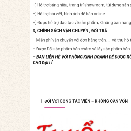
+) Hỗ trợ bảng hiệu, trang trí showroom, túi đựng sả
+) Hỗ trợ bài viết, hình ảnh để bán online
+) Được hỗ trợ đào tạo về sản phẩm, kĩ năng bán hàn
3, CHÍNH SÁCH VẬN CHUYỂN , ĐỔI TRẢ
– Miễn phí vận chuyển với đơn hàng trên….. và thu hộ 
– Được Đổi sản phẩm bán chậm và lấy sản phẩm bán
– BẠN LIÊN HỆ VỚI PHÒNG KINH DOANH ĐỂ ĐƯỢC R
CHO ĐẠI LÍ
ĐỐI VỚI CỘNG TÁC VIÊN – KHÔNG CẦN VỐN