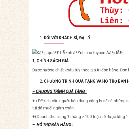
ĐỐI VỚI KHÁCH SỈ, ĐẠI LÝ
1, CHÍNH SÁCH GIÁ
Được hưởng chiết khấu tùy theo giá trị đơn hàng. Đơn
CHƯƠNG TRÌNH QUÀ TẶNG VÀ HỖ TRỢ BÁN 
– CHƯƠNG TRÌNH QUÀ TẶNG :
+ ) Để kích cầu người tiêu dùng công ty sẽ có những
túi đá muối ngâm chân.
+) Doanh thu trong 1 tháng > 100 triệu sẽ được tặng 1 
– HỖ TRỢ BÁN HÀNG :