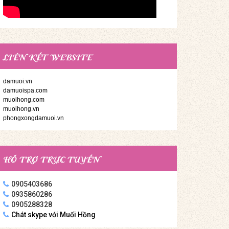
LIÊN KẾT WEBSITE
damuoi.vn
damuoispa.com
muoihong.com
muoihong.vn
phongxongdamuoi.vn
HỖ TRỢ TRỰC TUYẾN
0905403686
0935860286
0905288328
Chát skype với Muối Hồng