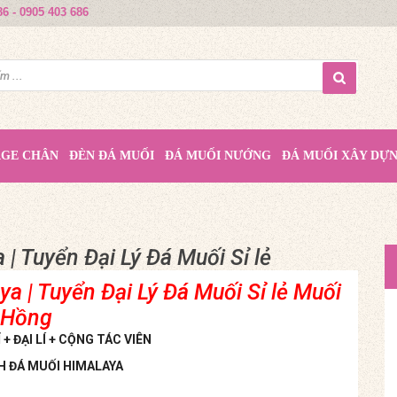
86 - 0905 403 686
AGE CHÂN
ĐÈN ĐÁ MUỐI
ĐÁ MUỐI NƯỚNG
ĐÁ MUỐI XÂY DỰ
 Tuyển Đại Lý Đá Muối Sỉ lẻ‎
 | Tuyển Đại Lý Đá Muối Sỉ lẻ‎ Muối
Hồng
+ ĐẠI LÍ + CỘNG TÁC VIÊN
H ĐÁ MUỐI HIMALAYA