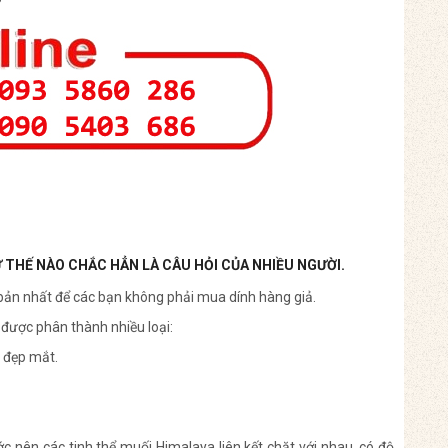
Ư THẾ NÀO CHẮC HẲN LÀ CÂU HỎI CỦA NHIỀU NGƯỜI.
bản nhất để các bạn không phải mua dính hàng giả.
được phân thành nhiều loại:
, đẹp mắt.
c nên các tinh thể muối Himalaya liên kết chặt với nhau, có độ