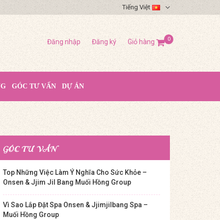
Tiếng Việt
0
Đăng nhập
Đăng ký
Giỏ hàng
NG
GÓC TƯ VẤN
DỰ ÁN
GÓC TƯ VẤN
Top Những Việc Làm Ý Nghĩa Cho Sức Khỏe –
Onsen & Jjim Jil Bang Muối Hồng Group
Vì Sao Lắp Đặt Spa Onsen & Jjimjilbang Spa –
Muối Hồng Group