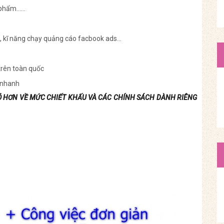
n phẩm……
g, kĩ năng chạy quảng cáo facbook ads…
trên toàn quốc
 nhanh
Õ HƠN VỀ MỨC CHIẾT KHẤU VÀ CÁC CHÍNH SÁCH DÀNH RIÊNG