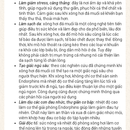
Làm giảm stress, căng thẳng:
đây là nơi ấm áp và khá yên
tĩnh, giúp người sử dụng thư giãn, phục hồi cả thể chất và
tinh thần. Cảm giác sau khi xông hơi đá muối sẽ khiến bạn
thấy thư thả, thoải mái hơn.
Làm sạch da:
xông hơi đá muối là một công nghệ tiên tiến
giúp điều trị sức khỏe và làm đẹp cho da phổ biến, lâu đời
nhất. Sau khi xông hơi, da đổ mồ hôi sâu cũng là lúc các
tế bào da được làm sạch, tế bào chết được thay thế. Đồng
thời, khi mồ hôi thoát ra cũng kéo theo các loại vi khuẩn
ra khỏi các lớp biểu bì, ống dẫn mồ hôi ở da. Tuy đây
không phải cách trị mụn trứng cá nhưng nó cải thiện làn
da sạch từng lỗ chân lông.
Tạo giấc ngủ sâu:
theo các nghiên cứu đã chứng minh khi
xông hơi đá muối có thể tạo ra một giấc ngủ sâu cho
người thực hiện. Khi xông hơi, không chỉ cơ thể sản sinh
Endorphins mà nhiệt độ cơ thể cũng tăng lên lúc tối và
giảm trước khi đi ngủ, tạo điều kiện thuận lợi cho một giấc
ngủ ngon. Công dụng cũng được chứng minh thông qua
các phản hồi của người sử dụng.
Làm dịu các cơn đau nhức, thư giãn cơ bắp:
nhiệt độ cao
làm cơ thể giải phóng Endorphins giúp làm giảm đau tự
nhiên. Chất này làm an thần và xua đi cảm giác nhức mỏi,
viêm khớp hay đau cơ bắp do tập luyện nhiều.
Giải độc tố:
sức nóng và nhiệt độ phòng xông hơi làm cơ
thể nóng lên từ trong ra ngoài, tác động đến những tuyến