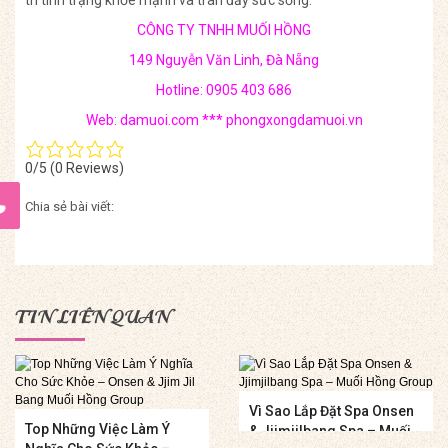
trì tình trạng khỏe mạnh và tràn đầy sức sống.
CÔNG TY TNHH MUỐI HỒNG
149 Nguyễn Văn Linh, Đà Nẵng
Hotline: 0905 403 686
Web: damuoi.com ***
phongxongdamuoi.vn
0/5
(0 Reviews)
Chia sẻ bài viết:
TIN LIÊN QUAN
Vì Sao Lắp Đặt Spa Onsen
Top Những Việc Làm Ý
& Jjimjilbang Spa – Muối