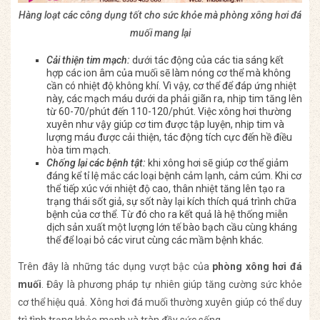
Hàng loạt các công dụng tốt cho sức khỏe mà phòng xông hơi đá
muối mang lại
Cải thiện tim mạch:
dưới tác động của các tia sáng kết
hợp các ion âm của muối sẽ làm nóng cơ thể mà không
cần có nhiệt độ không khí. Vì vậy, cơ thể để đáp ứng nhiệt
này, các mạch máu dưới da phải giãn ra, nhịp tim tăng lên
từ 60-70/phút đến 110-120/phút. Việc xông hơi thường
xuyên như vậy giúp cơ tim được tập luyện, nhịp tim và
lượng máu được cải thiện, tác động tích cực đến hề điều
hòa tim mạch.
Chống lại các bệnh tật:
khi xông hơi sẽ giúp cơ thể giảm
đáng kể tỉ lệ mắc các loại bệnh cảm lạnh, cảm cúm. Khi cơ
thể tiếp xúc với nhiệt độ cao, thân nhiệt tăng lên tạo ra
trạng thái sốt giả, sự sốt này lại kích thích quá trình chữa
bệnh của cơ thể. Từ đó cho ra kết quả là hệ thống miễn
dịch sản xuất một lượng lớn tế bào bạch cầu cùng kháng
thể để loại bỏ các virut cùng các mầm bệnh khác.
Trên đây là những tác dụng vượt bậc của
phòng xông hơi đá
muối
. Đây là phương pháp tự nhiên giúp tăng cường sức khỏe
cơ thể hiệu quả. Xông hơi đá muối thường xuyên giúp có thể duy