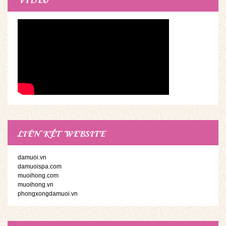
LIÊN KẾT WEBSITE
damuoi.vn
damuoispa.com
muoihong.com
muoihong.vn
phongxongdamuoi.vn