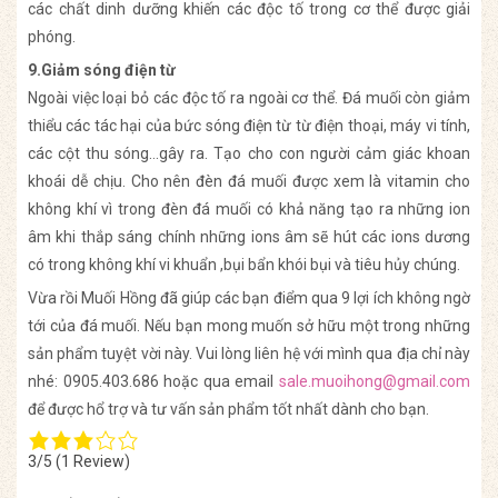
các chất dinh dưỡng khiến các độc tố trong cơ thể được giải
phóng.
9.Giảm sóng điện từ
Ngoài việc loại bỏ các độc tố ra ngoài cơ thể. Đá muối còn giảm
thiểu các tác hại của bức sóng điện từ từ điện thoại, máy vi tính,
các cột thu sóng…gây ra. Tạo cho con người cảm giác khoan
khoái dễ chịu. Cho nên đèn đá muối được xem là vitamin cho
không khí vì trong đèn đá muối có khả năng tạo ra những ion
âm khi thắp sáng chính những ions âm sẽ hút các ions dương
có trong không khí vi khuẩn ,bụi bẩn khói bụi và tiêu hủy chúng.
Vừa rồi Muối Hồng đã giúp các bạn điểm qua 9 lợi ích không ngờ
tới của đá muối. Nếu bạn mong muốn sở hữu một trong những
sản phẩm tuyệt vời này. Vui lòng liên hệ với mình qua địa chỉ này
nhé: 0905.403.686 hoặc qua email
sale.muoihong@gmail.com
để được hổ trợ và tư vấn sản phẩm tốt nhất dành cho bạn.
3/5
(1 Review)