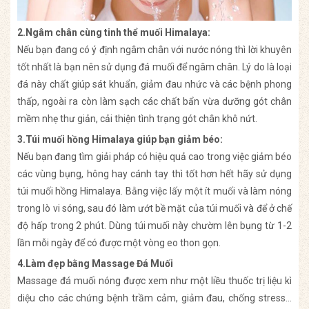
2.Ngâm chân cùng tinh thể muối Himalaya:
Nếu bạn đang có ý định ngâm chân với nước nóng thì lời khuyên
tốt nhất là bạn nên sử dụng đá muối để ngâm chân. Lý do là loại
đá này chất giúp sát khuẩn, giảm đau nhức và các bệnh phong
thấp, ngoài ra còn làm sạch các chất bẩn vừa dưỡng gót chân
mềm nhẹ thư giản, cải thiện tình trạng gót chân khô nứt.
3.Túi muối hồng Himalaya giúp bạn giảm béo:
Nếu bạn đang tìm giải pháp có hiệu quả cao trong việc giảm béo
các vùng bụng, hông hay cánh tay thì tốt hơn hết hãy sử dụng
túi muối hồng Himalaya. Bằng việc lấy một ít muối và làm nóng
trong lò vi sóng, sau đó làm ướt bề mặt của túi muối và để ở chế
độ hấp trong 2 phút. Dùng túi muối này chườm lên bụng từ 1-2
lần mỗi ngày để có được một vòng eo thon gọn.
4.Làm đẹp bằng Massage Đá Muối
Massage đá muối nóng được xem như một liều thuốc trị liệu kì
diệu cho các chứng bệnh trầm cảm, giảm đau, chống stress…