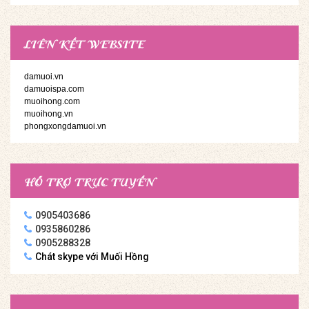
LIÊN KẾT WEBSITE
damuoi.vn
damuoispa.com
muoihong.com
muoihong.vn
phongxongdamuoi.vn
HỖ TRỢ TRỰC TUYẾN
0905403686
0935860286
0905288328
Chát skype với Muối Hồng