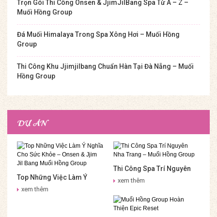
Trọn Gói Thi Công Onsen & JjimJilBang Spa Từ A – Z –
Muối Hồng Group
Đá Muối Himalaya Trong Spa Xông Hơi – Muối Hồng
Group
Thi Công Khu Jjimjilbang Chuẩn Hàn Tại Đà Nẵng – Muối
Hồng Group
DỰ ÁN
Thi Công Spa Trí Nguyên
Top Những Việc Làm Ý
Nha Trang – Muối Hồng
xem thêm
Nghĩa Cho Sức Khỏe –
Group
xem thêm
Onsen & Jjim Jil Bang Muối
Hồng Group