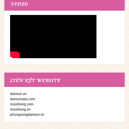
VIDEO
LIÊN KẾT WEBSITE
damuoi.vn
damuoispa.com
muoihong.com
muoihong.vn
phongxongdamuoi.vn