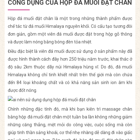
CÔNG DỤNG CỦA HỘP ĐÁ MUỐI ĐẶT CHÂN
Hộp đá muối đặt chân là một trong những thành phẩm được
chế tác từ đá muối Himalaya nguyên khối. Có cấu tạo tương đôi
đơn giản, gồm một viên đá muối được đặt trong hộp gỗ thông
và được làm nóng bằng bóng đèn tỏa nhiệt.
Điều đặc biệt là viên đá muối được sử dụng ở sản phẩm này đã
được hình thành cách đây hơn 250 triệu năm trước, khai thác ở
độ sâu 2km thuộc dãy núi Himalaya hùng vĩ. Do đó, đá muối
Himalaya không chỉ tinh khiết nhất trên thế giới mà còn chứa
đến 84 loại khoáng chất và có khả năng sản sinh ion âm khi
được đốt nóng.
Chính những đặc tính đó, mà khi bạn kiên trì massage chân
bằng hộp đá muối đặt chân một tuần ba lần không những giảm
những căng thẳng, mệt mỏi do công việc, cuộc sống mà còn
giúp tinh thần sảng khoái, cơ thể nhẹ nhàng dễ dàng đi vào giấc