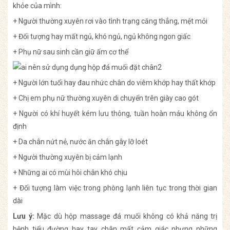
khỏe của mình:
+ Người thường xuyên rơi vào tình trạng căng thẳng, mệt mỏi
+ Đối tượng hay mất ngủ, khó ngủ, ngủ không ngon giấc
+ Phụ nữ sau sinh cần giữ ấm cơ thể
+ Người lớn tuổi hay đau nhức chân do viêm khớp hay thất khớp
+ Chị em phụ nữ thường xuyên di chuyển trên giày cao gót
+ Người có khí huyết kém lưu thông, tuần hoàn máu không ổn
định
+ Da chân nứt nẻ, nước ăn chân gây lỡ loét
+ Người thường xuyên bị cảm lạnh
+ Những ai có mùi hôi chân khó chịu
+ Đối tượng làm việc trong phòng lạnh liên tục trong thời gian
dài
Lưu ý:
Mặc dù hộp massage đá muối không có khả năng trị
bệnh tiểu đường hay tay chân mất cảm giác nhưng những