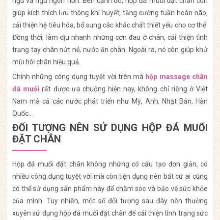
ngủ và ngủ ngon hơn. Bên cạnh đó, hộp đá muối đặt chân còn
giúp kích thích lưu thông khí huyết, tăng cường tuần hoàn não,
cải thiện hệ tiêu hóa, bổ sung các khác chất thiết yếu cho cơ thể.
Đồng thời, làm dịu nhanh những cơn đau ở chân, cải thiện tình
trạng tay chân nứt nẻ, nước ăn chân. Ngoài ra, nó còn giúp khử
mùi hôi chân hiệu quả.
Chính những công dụng tuyệt vời trên mà
hộp massage chân
đá muối
rất được ưa chuộng hiện nay, không chỉ riêng ở Việt
Nam mà cả các nước phát triển như Mỹ, Anh, Nhật Bản, Hàn
Quốc…
ĐỐI TƯỢNG NÊN SỬ DỤNG HỘP ĐÁ MUỐI
ĐẶT CHÂN
Hộp đá muối đặt chân không những có cấu tạo đơn giản, có
nhiều công dụng tuyệt vời mà còn tiện dụng nên bất cứ ai cũng
có thể sử dụng sản phẩm này để chăm sóc và bảo vệ sức khỏe
của mình. Tuy nhiên, một số đối tượng sau đây nên thường
xuyên sử dụng hộp đá muối đặt chân để cải thiện tình trạng sức