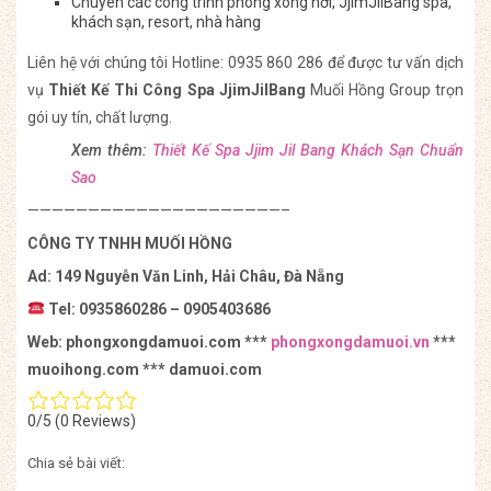
Chuyên các công trình phòng xông hơi, JjimJilBang spa,
khách sạn, resort, nhà hàng
Liên hệ với chúng tôi Hotline: 0935 860 286 để được tư vấn dịch
vụ
Thiết Kế Thi Công Spa JjimJilBang
Muối Hồng Group trọn
gói uy tín, chất lượng.
Xem thêm:
Thiết Kế Spa Jjim Jil Bang Khách Sạn Chuẩn
Sao
—————————————————————–
CÔNG TY TNHH MUỐI HỒNG
Ad: 149 Nguyễn Văn Linh, Hải Châu, Đà Nẵng
Tel: 0935860286 – 0905403686
Web: phongxongdamuoi.com ***
phongxongdamuoi.vn
***
muoihong.com *** damuoi.com
0/5
(0 Reviews)
Chia sẻ bài viết: