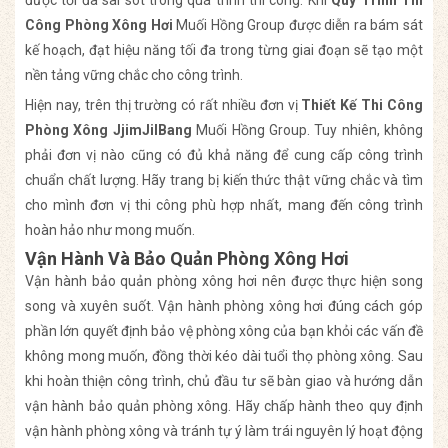
được tối đa sai sót trong quá trình thi công. Khi
Quy Trình Thi
Công Phòng Xông Hơi
Muối Hồng Group được diễn ra bám sát
kế hoạch, đạt hiệu năng tối đa trong từng giai đoạn sẽ tạo một
nền tảng vững chắc cho công trình.
Hiện nay, trên thị trường có rất nhiều đơn vị
Thiết Kế Thi Công
Phòng Xông JjimJilBang
Muối Hồng Group. Tuy nhiên, không
phải đơn vị nào cũng có đủ khả năng để cung cấp công trình
chuẩn chất lượng. Hãy trang bị kiến thức thật vững chắc và tìm
cho mình đơn vị thi công phù hợp nhất, mang đến công trình
hoàn hảo như mong muốn.
Vận Hành Và Bảo Quản Phòng Xông Hơi
Vận hành bảo quản phòng xông hơi nên được thực hiện song
song và xuyên suốt. Vận hành phòng xông hơi đúng cách góp
phần lớn quyết định bảo vệ phòng xông của bạn khỏi các vấn đề
không mong muốn, đồng thời kéo dài tuổi thọ phòng xông. Sau
khi hoàn thiện công trình, chủ đầu tư sẽ bàn giao và hướng dẫn
vận hành bảo quản phòng xông. Hãy chấp hành theo quy định
vận hành phòng xông và tránh tự ý làm trái nguyên lý hoạt động