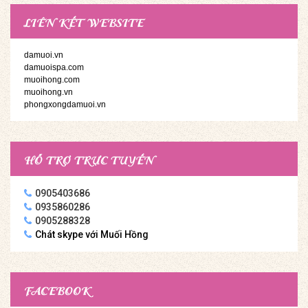
LIÊN KẾT WEBSITE
damuoi.vn
damuoispa.com
muoihong.com
muoihong.vn
phongxongdamuoi.vn
HỖ TRỢ TRỰC TUYẾN
0905403686
0935860286
0905288328
Chát skype với Muối Hồng
FACEBOOK