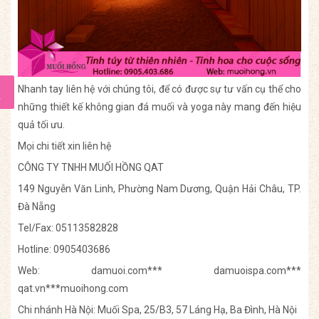
Nhanh tay liên hệ với chúng tôi, để có được sự tư vấn cụ thể cho
những thiết kế không gian đá muối và yoga này mang đến hiệu
quả tối ưu.
Mọi chi tiết xin liên hệ
CÔNG TY TNHH MUỐI HỒNG QAT
149 Nguyễn Văn Linh, Phường Nam Dương, Quận Hải Châu, TP.
Đà Nẵng
Tel/Fax: 05113582828
Hotline: 0905403686
Web: damuoi.com*** damuoispa.com***
qat.vn***muoihong.com
Chi nhánh Hà Nội: Muối Spa, 25/B3, 57 Láng Hạ, Ba Đình, Hà Nội