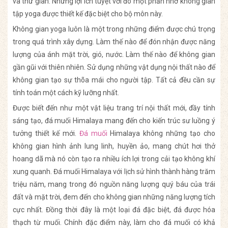
và thư giãn. Những lợi ích tuyệt vời đó một phần nhờ không gian
tập yoga được thiết kế đặc biệt cho bộ môn này.
Không gian yoga luôn là một trong những điểm được chú trọng
trong quá trình xây dựng. Làm thế nào để đón nhận được năng
lượng của ánh mặt trời, gió, nước. Làm thế nào để không gian
gần gũi với thiên nhiên. Sử dụng những vật dụng nội thất nào để
không gian tạo sự thõa mái cho người tập. Tất cả đều cần sự
tính toán một cách kỹ lưỡng nhất.
Được biết đến như một vật liệu trang trí nội thất mới, đầy tính
sáng tạo, đá muối Himalaya mang đến cho kiến trúc sư luồng ý
tưởng thiết kế mới.
Đá muối
Himalaya không những tạo cho
không gian hình ảnh lung linh, huyền ảo, mang chút hơi thở
hoang dã mà nó còn tạo ra nhiều ích lợi trong cải tạo không khí
xung quanh. Đá muối Himalaya với lịch sử hình thành hàng trăm
triệu năm, mang trong đó nguồn năng lượng quý báu của trái
đất và mặt trời, đem đến cho không gian những năng lượng tích
cực nhất. Đồng thời đây là một loại đá đặc biệt, đá được hóa
thạch từ muối. Chính đặc điểm này, làm cho đá muối có khả