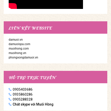
LIÊN KẾT WEBSITE
damuoi.vn
damuoispa.com
muoihong.com
muoihong.vn
phongxongdamuoi.vn
HỖ TRỢ TRỰC TUYẾN
0905403686
0935860286
0905288328
Chát skype với Muối Hồng