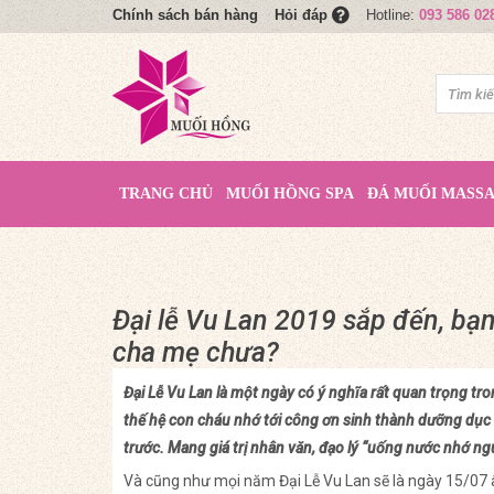
Chính sách bán hàng
Hotline:
093 586 02
Hỏi đáp
TRANG CHỦ
MUỐI HỒNG SPA
ĐÁ MUỐI MASS
Đại lễ Vu Lan 2019 sắp đến, bạ
cha mẹ chưa?
Đại Lễ Vu Lan là một ngày có ý nghĩa rất quan trọng tr
thế hệ con cháu nhớ tới công ơn sinh thành dưỡng dục 
trước. Mang giá trị nhân văn, đạo lý “uống nước nhớ ng
Và cũng như mọi năm Đại Lễ Vu Lan sẽ là ngày 15/07 