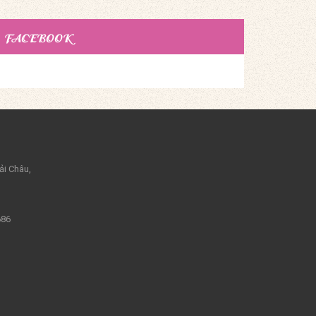
FACEBOOK
ải Châu,
686
m