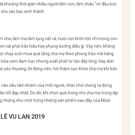
y là khoảng thời gian nhiều người làm con, làm cháu “vò đầu bức
 cho các bậc sinh thành.
 cha, làm mẹ làm lụng vất vả, nuôi con khôn lớn chỉ mong con
con cái phải báo hiếu hay phụng dưỡng điều gì. Vậy nên, không
gược chạy xuôi mua quà tặng cha mẹ theo phong trào mà hằng
h bữa cơm đạm bạc nhưng xuất phát từ tận đáy lòng. Hay đơn
ắn yêu thương, lời động viên, hỏi thăm sức khỏe cha mẹ khi bản
nh vào sâu tâm khảm của mỗi người, nhắc nhở chúng ta đừng
 tốt đẹp nhất. Do đó, khi chọn quà trong cho cha mẹ trong dịp
ng những như một trong những sản phẩm sau đây của Muối
LỄ VU LAN 2019