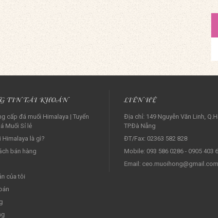
G TIN TÀI KHOẢN
LIÊN HỆ
g cấp đá muối Himalaya | Tuyển
Địa chỉ: 149 Nguyễn Văn Linh, Q.H
á Muối Sỉ lẻ‎
TP.Đà Nẵng
 Himalaya là gì?
ĐT/Fax: 02363 582 828
ách bán hàng
Mobile: 093 586 0286 - 0905 403 
Email: ceo.muoihong@gmail.co
ản của tôi
oán
g
ng