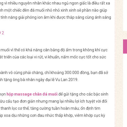
ng vì nhiều nguyên nhân khác nhau ngủ ngon giấc là điều rất xa
ành một chiếc đèn đá muối nhỏ nhỏ xinh xinh sẽ phần nào giúp
ờ tính năng giải phóng ion âm khi được thắp sáng cùng ánh sáng
hể muối vì thế có khả năng cân bằng độ ẩm trong không khí cực
 triển của các loại vi rút, vi khuẩn, nấm mốc cực tốt cho sức
 thành vô cùng phải chăng, chỉ khoảng 300.000 đồng, bạn đã sở
nh tặng ông bà nhân ngày đại lễ Vu Lan 2019.
chọn
hộp massage chân đá muối
để gửi tặng cho các bậc sinh
 cấu tạo đơn giản nhưng mang lại nhiều lợi ích tuyệt vời đối
; thanh lọc cơ thể; tăng cường tuần hoàn máu; ổn định tim
iúp xoa dịu những cơn đau nhức thấp khớp, viêm khớp cực kỳ