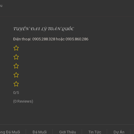
ệu
TUYỂN ĐẠI LÝ TOÀN QUỐC
Điện thoại: 0905.288.328 hoặc 0935.860.286
0/5
(0 Reviews)
ng Đá Muối
Đá Muối
Giới Thiệu
Tin Tức
Dự Án