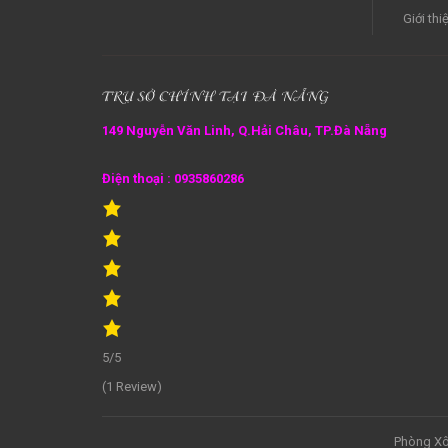
Giới thi
TRỤ SỞ CHÍNH TẠI ĐÀ NẴNG
149 Nguyễn Văn Linh, Q.Hải Châu, TP.Đà Nẵng
Điện thoại : 0935860286
5/5
(1 Review)
Phòng Xô