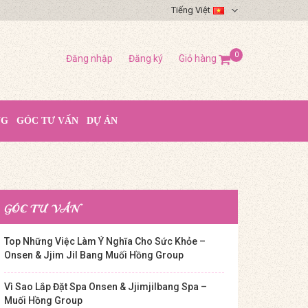
Tiếng Việt
0
Đăng nhập
Đăng ký
Giỏ hàng
NG
GÓC TƯ VẤN
DỰ ÁN
GÓC TƯ VẤN
Top Những Việc Làm Ý Nghĩa Cho Sức Khỏe –
Onsen & Jjim Jil Bang Muối Hồng Group
Vì Sao Lắp Đặt Spa Onsen & Jjimjilbang Spa –
Muối Hồng Group