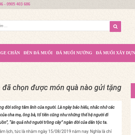
86 - 0905 403 686
AGE CHÂN
ĐÈN ĐÁ MUỐI
ĐÁ MUỐI NƯỚNG
ĐÁ MUỐI XÂY DỰ
n đã chọn được món quà nào gửi tặng
ong đời sống tâm linh của người. Là ngày báo hiếu, nhắc nhở các
của cha mẹ, ông bà, tổ tiên cũng như những thế hệ người đi
uồn”, “ăn quả nhớ người trồng cây” ngàn đời của dân tộc ta.
âm lịch, tức là nhằm ngày 15/08/2019 năm nay. Nghĩa là chỉ