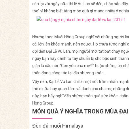
còn lại vài ngày nữa thì lễ Vu Lan sẽ đến, chắc hẳn đâ
tóc” vì không biết tặng món quà gì mang nhiều ý nghĩa
Nhưng theo Muối Hồng Group nghĩ với những người làm
cái lớn lên khỏe mạnh, nên người. Họ chưa từng nghĩ 
đợi đến Đại Lễ Vu Lan, mọi người mới tất bật chạy n
ngày bạn hãy dành tự tay chuẩn bị cho bậc sinh thàn
giản là câu nói: “Con yêu cha mẹ!?” hoặc những tin nh
thân đang công tác tại địa phương khác.
Vậy nên, Đại Lễ Vu Lan chỉ là một nốt trầm nhấn mạ
thờ ơ nữa hay quan tâm và dành cho cha mẹ những điều
này, bạn hãy nghĩ đến những món quà sức khỏe, chẳ
Hồng Group.
MÓN QUÀ Ý NGHĨA TRONG MÙA ĐẠI 
Đèn đá muối Himalaya