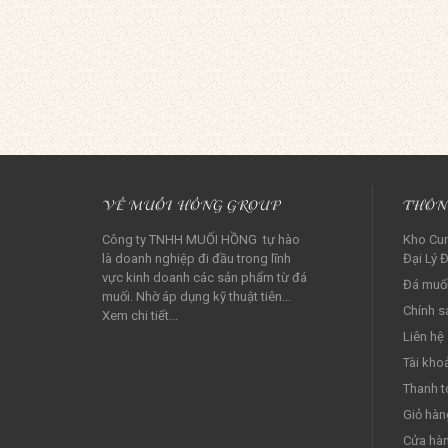
VỀ MUỐI HỒNG GROUP
THÔN
Công ty TNHH MUỐI HỒNG tự hào
Kho Cun
là doanh nghiệp đi đầu trong lĩnh
Đại Lý Đ
vực kinh doanh các sản phẩm từ đá
Đá muối
muối. Nhờ áp dụng kỹ thuật tiên...
Chính s
Xem chi tiết...
Liên hệ
Tài kho
Thanh t
Giỏ hàn
Cửa hà