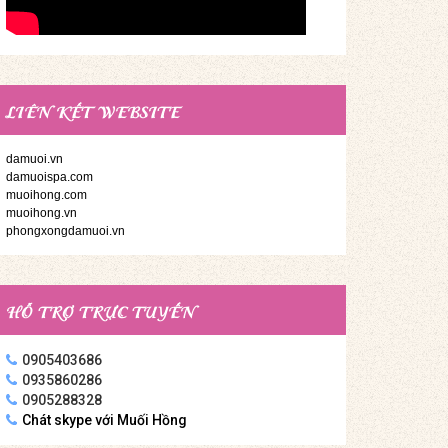
LIÊN KẾT WEBSITE
damuoi.vn
damuoispa.com
muoihong.com
muoihong.vn
phongxongdamuoi.vn
HỖ TRỢ TRỰC TUYẾN
0905403686
0935860286
0905288328
Chát skype với Muối Hồng