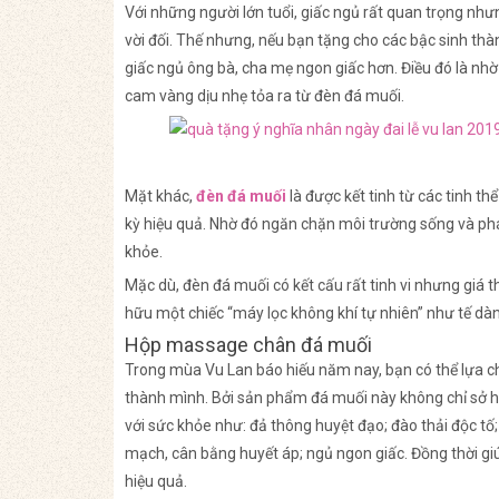
Với những người lớn tuổi, giấc ngủ rất quan trọng như
vời đối. Thế nhưng, nếu bạn tặng cho các bậc sinh th
giấc ngủ ông bà, cha mẹ ngon giấc hơn. Điều đó là nh
cam vàng dịu nhẹ tỏa ra từ đèn đá muối.
Mặt khác,
đèn đá muối
là được kết tinh từ các tinh t
kỳ hiệu quả. Nhờ đó ngăn chặn môi trường sống và phát
khỏe.
Mặc dù, đèn đá muối có kết cấu rất tinh vi nhưng giá
hữu một chiếc “máy lọc không khí tự nhiên” như tế dà
Hộp massage chân đá muối
Trong mùa Vu Lan báo hiếu năm nay, bạn có thể lựa 
thành mình. Bởi sản phẩm đá muối này không chỉ sở hữu
với sức khỏe như: đả thông huyệt đạo; đào thải độc tố
mạch, cân bằng huyết áp; ngủ ngon giấc. Đồng thời g
hiệu quả.