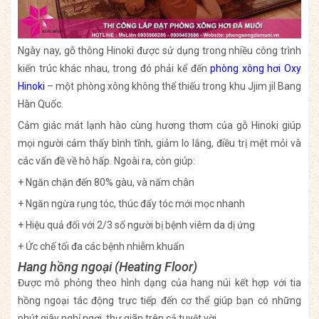
Ngày nay, gỗ thông Hinoki được sử dụng trong nhiều công trình
kiến trúc khác nhau, trong đó phải kể đến
phòng xông hơi Oxy
Hinoki
– một phòng xông không thể thiếu trong khu Jjim jil Bang
Hàn Quốc.
Cảm giác mát lạnh hào cùng hương thơm của gỗ Hinoki giúp
mọi người cảm thấy bình tĩnh, giảm lo lắng, điều trị mệt mỏi và
các vấn đề về hô hấp. Ngoài ra, còn giúp:
+ Ngăn chặn đến 80% gàu, và nấm chân
+ Ngăn ngừa rụng tóc, thúc đẩy tóc mới mọc nhanh
+ Hiệu quả đối với 2/3 số người bị bệnh viêm da dị ứng
+ Ức chế tối đa các bệnh nhiễm khuẩn
Hang hồng ngoại (Heating Floor)
Được mô phỏng theo hình dạng của hang núi kết hợp với tia
hồng ngoại tác động trực tiếp đến cơ thể giúp bạn có những
phút giây nghỉ ngơi, thư giãn trên cả tuyệt vời.