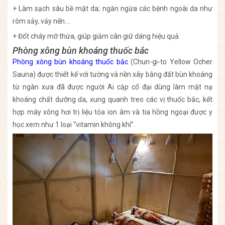
+ Làm sạch sâu bề mặt da; ngăn ngừa các bệnh ngoài da như
rôm sảy, vảy nến….
+ Đốt cháy mỡ thừa, giúp giảm cân giữ dáng hiệu quả
Phòng xông bùn khoáng thuốc bắc
Phòng xông bùn khoáng thuốc bắc
(Chun-gi-to Yellow Ocher
Sauna) được thiết kế với tường và nền xây bằng đất bùn khoáng
từ ngàn xưa đã được người Ai cập cổ đại dùng làm mặt nạ
khoáng chất dưỡng da, xung quanh treo các vị thuốc bắc, kết
hợp máy xông hơi trị liệu tỏa ion âm và tia hồng ngoại được y
học xem như 1 loại “vitamin không khí”.