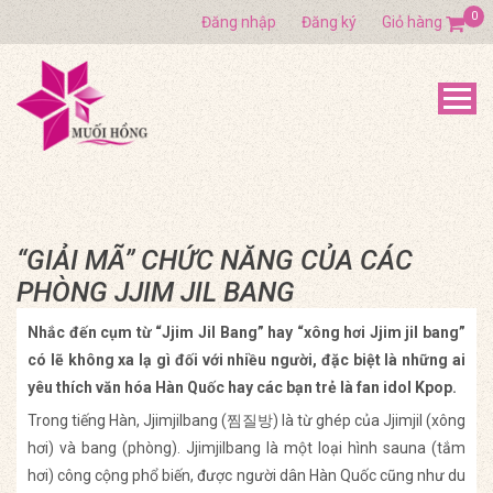
0
Đăng nhập
Đăng ký
Giỏ hàng
“GIẢI MÃ” CHỨC NĂNG CỦA CÁC
PHÒNG JJIM JIL BANG
Nhắc đến cụm từ “Jjim Jil Bang” hay “xông hơi Jjim jil bang”
có lẽ không xa lạ gì đối với nhiều người, đặc biệt là những ai
yêu thích văn hóa Hàn Quốc hay các bạn trẻ là fan idol Kpop.
Trong tiếng Hàn, Jjimjilbang (찜질방) là từ ghép của Jjimjil (xông
hơi) và bang (phòng). Jjimjilbang là một loại hình sauna (tắm
hơi) công cộng phổ biến, được người dân Hàn Quốc cũng như du