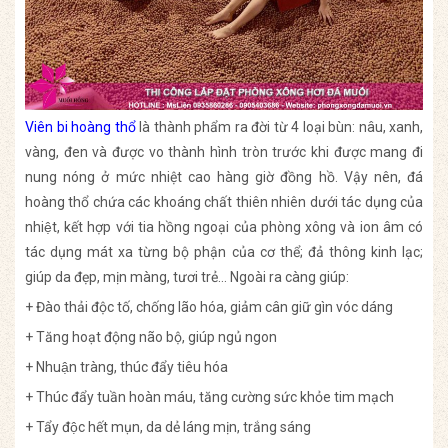
Viên bi hoàng thổ
là thành phẩm ra đời từ 4 loại bùn: nâu, xanh,
vàng, đen và được vo thành hình tròn trước khi được mang đi
nung nóng ở mức nhiệt cao hàng giờ đồng hồ. Vậy nên, đá
hoàng thổ chứa các khoáng chất thiên nhiên dưới tác dụng của
nhiệt, kết hợp với tia hồng ngoại của phòng xông và ion âm có
tác dụng mát xa từng bộ phận của cơ thể; đả thông kinh lạc;
giúp da đẹp, mịn màng, tươi trẻ… Ngoài ra càng giúp:
+ Đào thải độc tố, chống lão hóa, giảm cân giữ gìn vóc dáng
+ Tăng hoạt động não bộ, giúp ngủ ngon
+ Nhuận tràng, thúc đẩy tiêu hóa
+ Thúc đẩy tuần hoàn máu, tăng cường sức khỏe tim mạch
+ Tẩy độc hết mụn, da dẻ láng mịn, trắng sáng