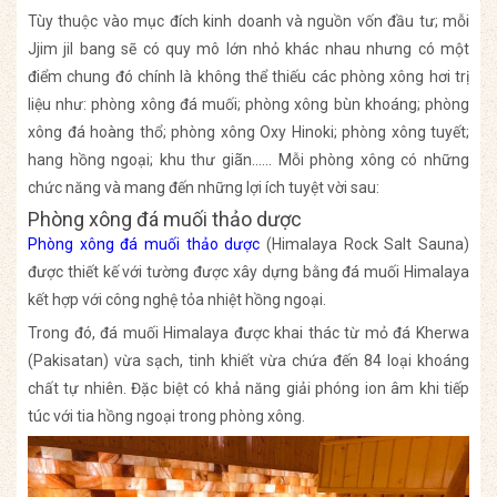
Tùy thuộc vào mục đích kinh doanh và nguồn vốn đầu tư; mỗi
Jjim jil bang sẽ có quy mô lớn nhỏ khác nhau nhưng có một
điểm chung đó chính là không thể thiếu các phòng xông hơi trị
liệu như: phòng xông đá muối; phòng xông bùn khoáng; phòng
xông đá hoàng thổ; phòng xông Oxy Hinoki; phòng xông tuyết;
hang hồng ngoại; khu thư giãn…… Mỗi phòng xông có những
chức năng và mang đến những lợi ích tuyệt vời sau:
Phòng xông đá muối thảo dược
Phòng xông đá muối thảo dược
(Himalaya Rock Salt Sauna)
được thiết kế với tường được xây dựng bằng đá muối Himalaya
kết hợp với công nghệ tỏa nhiệt hồng ngoại.
Trong đó, đá muối Himalaya được khai thác từ mỏ đá Kherwa
(Pakisatan) vừa sạch, tinh khiết vừa chứa đến 84 loại khoáng
chất tự nhiên. Đặc biệt có khả năng giải phóng ion âm khi tiếp
túc với tia hồng ngoại trong phòng xông.