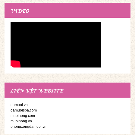
VIDEO
LIÊN KẾT WEBSITE
damuoi.vn
damuoispa.com
muoihong.com
muoihong.vn
phongxongdamuoi.vn