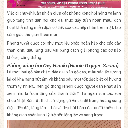
Việc di chuyển luân phiên giữa các phòng xông hơi nóng và lạnh
giúp tăng tính đàn hồi cho da, thúc đẩy tuần hoàn máu, kích
hoạt khả năng miễn dịch cơ thể, xóa các nếp nhăn trên mặt, tạo
cảm giác thư giãn thoải mái.
Phòng tuyết được coi như một liệu pháp hoàn hảo cho các dây
thần kinh, đau lưng, đau vai bằng cách giải phóng các cơ bắp
khỏi sự căng thẳng.
Phòng xông hơi Oxy Hinoki (Hinoki Oxygen Sauna)
Là một loại gỗ bền chắc; dẻo dai; vân gỗ đẹp; màu sắc ấn tượng
lại có khả năng hút ẩm và kháng sâu mọt tốt; đặc biệt có hương
thơm tự nhiên… nên gỗ thông Hinoki được người dân Nhật Bản
xem như là “quà tặng của thánh thần”. Từ ngàn xưa các vua
chúa Nhật Bản rất thích sử dụng gỗ Hinoki để trang hoàng cung
điện, đền đài, lăng tẩm… bởi vẻ đẹp hút hồn của nó đã khiến cho
không gian chốn kinh kỳ trở nên lộng lẫy và sang trọng.