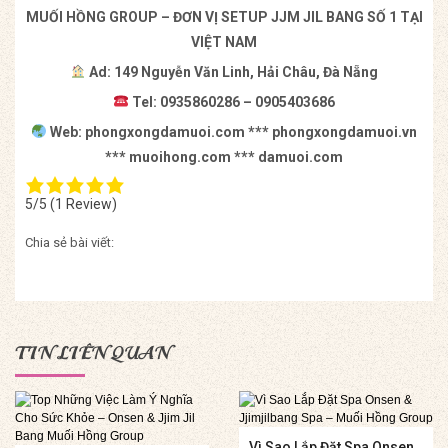
MUỐI HỒNG GROUP – ĐƠN VỊ SETUP JJM JIL BANG SỐ 1 TẠI
VIỆT NAM
Ad: 149 Nguyễn Văn Linh, Hải Châu, Đà Nẵng
Tel: 0935860286 – 0905403686
Web: phongxongdamuoi.com *** phongxongdamuoi.vn
*** muoihong.com *** damuoi.com
5/5
(1 Review)
Chia sẻ bài viết:
TIN LIÊN QUAN
Vì Sao Lắp Đặt Spa Onsen