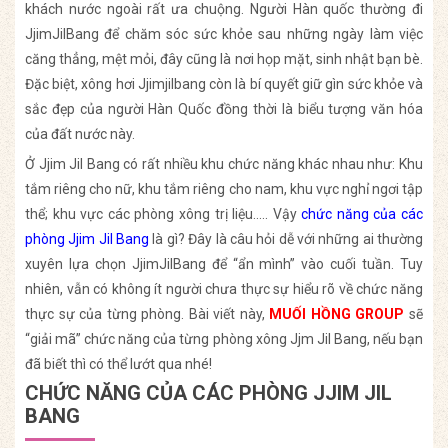
khách nước ngoài rất ưa chuộng. Người Hàn quốc thường đi
JjimJilBang để chăm sóc sức khỏe sau những ngày làm việc
căng thẳng, mệt mỏi, đây cũng là nơi họp mặt, sinh nhật bạn bè.
Đặc biệt, xông hơi Jjimjilbang còn là bí quyết giữ gìn sức khỏe và
sắc đẹp của người Hàn Quốc đồng thời là biểu tượng văn hóa
của đất nước này.
Ở Jjim Jil Bang có rất nhiều khu chức năng khác nhau như: Khu
tắm riêng cho nữ, khu tắm riêng cho nam, khu vực nghỉ ngơi tập
thể; khu vực các phòng xông trị liệu….. Vậy
chức năng của các
phòng Jjim Jil Bang
là gì? Đây là câu hỏi dễ với những ai thường
xuyên lựa chọn JjimJilBang để “ẩn mình” vào cuối tuần. Tuy
nhiên, vẫn có không ít người chưa thực sự hiểu rõ về chức năng
thực sự của từng phòng. Bài viết này,
MUỐI HỒNG GROUP
sẽ
“giải mã” chức năng của từng phòng xông Jjm Jil Bang, nếu bạn
đã biết thì có thể lướt qua nhé!
CHỨC NĂNG CỦA CÁC PHÒNG JJIM JIL
BANG