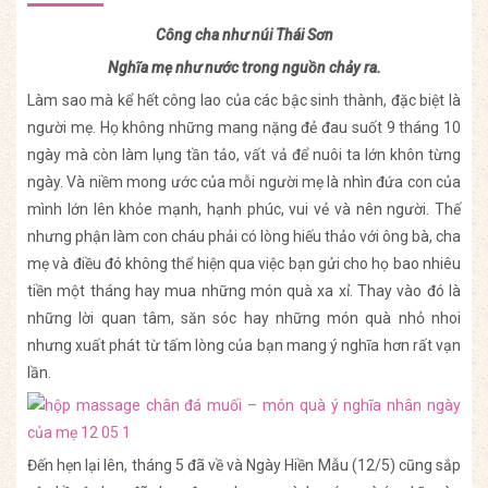
Công cha như núi Thái Sơn
Nghĩa mẹ như nước trong nguồn chảy ra.
Làm sao mà kể hết công lao của các bậc sinh thành, đặc biệt là
người mẹ. Họ không những mang nặng đẻ đau suốt 9 tháng 10
ngày mà còn làm lụng tần tảo, vất vả để nuôi ta lớn khôn từng
ngày. Và niềm mong ước của mỗi người mẹ là nhìn đứa con của
mình lớn lên khỏe mạnh, hạnh phúc, vui vẻ và nên người. Thế
nhưng phận làm con cháu phải có lòng hiếu thảo với ông bà, cha
mẹ và điều đó không thể hiện qua việc bạn gửi cho họ bao nhiêu
tiền một tháng hay mua những món quà xa xỉ. Thay vào đó là
những lời quan tâm, săn sóc hay những món quà nhỏ nhoi
nhưng xuất phát từ tấm lòng của bạn mang ý nghĩa hơn rất vạn
lần.
Đến hẹn lại lên, tháng 5 đã về và Ngày Hiền Mẫu (12/5) cũng sắp