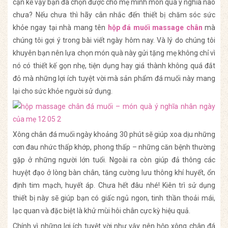
cận kề vậy bạn đã chọn được cho mẹ mình món quà ý nghĩa nào
chưa? Nếu chưa thì hãy cân nhắc đến thiết bị chăm sóc sức
khỏe ngay tại nhà mang tên
hộp đá muối massage chân
mà
chúng tôi gợi ý trong bài viết ngày hôm nay. Và lý do chúng tôi
khuyên bạn nên lựa chọn món quà này gửi tặng mẹ không chỉ vì
nó có thiết kế gọn nhẹ, tiện dụng hay giá thành không quá đắt
đỏ mà những lợi ích tuyệt vời mà sản phẩm đá muối này mang
lại cho sức khỏe người sử dụng.
Xông chân đá muối ngày khoảng 30 phút sẽ giúp xoa dịu những
cơn đau nhức thấp khớp, phong thấp – những căn bệnh thường
gặp ở những người lớn tuổi. Ngoài ra còn giúp đả thông các
huyệt đạo ở lòng bàn chân, tăng cường lưu thông khí huyết, ổn
định tim mạch, huyết áp. Chưa hết đâu nhé! Kiên trì sử dụng
thiết bị này sẽ giúp bạn có giấc ngủ ngon, tinh thần thoải mái,
lạc quan và đặc biệt là khử mùi hôi chân cực kỳ hiệu quả.
Chính vì những lợi ích tuyệt vời như vậy nên hộp xông chân đá