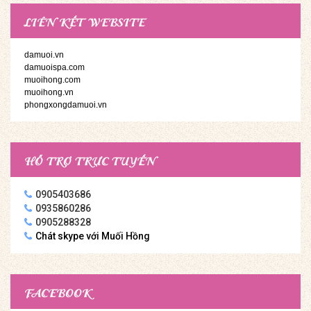
LIÊN KẾT WEBSITE
damuoi.vn
damuoispa.com
muoihong.com
muoihong.vn
phongxongdamuoi.vn
HỖ TRỢ TRỰC TUYẾN
0905403686
0935860286
0905288328
Chát skype với Muối Hồng
FACEBOOK