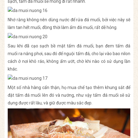
sạch, tấm đá muối sẽ mỏng đi rất nhanh.
Nhớ rằng không nên dùng nước để rửa đá muối, bởi việc này sẽ
làm tan hết muối, đồng thời làm ẩm đá muối, rất dễ hỏng.
Sau khi đã cạo sạch bề mặt tấm đá muối, bạn đem tấm đá
muối ra nắng phơi, sau đó để nguội tấm đá, cho lại vào bao nilon
cách ở nơi khô ráo, không ẩm ướt, chờ khi nào có sử dụng lần
khác.
Một số nhà hàng cẩn thận, họ mua chế tạo thêm khung sắt để
đặt tấm đá muối lên đó và nướng, như vậy tấm đá muối sẽ sử
dụng được rất lâu, và giữ được màu sắc đẹp.