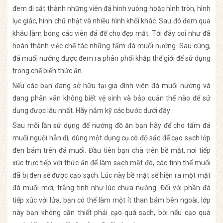
đem đi cắt thành những viên đá hình vuông hoặc hình tròn, hình
lục giác, hinh chữ nhật và nhiều hình khối khác. Sau đó đem qua
khâu làm bóng các viên đá để cho đẹp mắt. Tới đây coi như đã
hoàn thành việc chế tác những tấm đá muối nướng. Sau cùng,
đá muối nướng được đem ra phân phối khắp thế giới để sử dụng
trong chế biến thức ăn.
Nếu các bạn đang sở hữu tại gia đình viên đá muối nướng và
đang phân vân không biết vệ sinh và bảo quản thế nào để sử
dụng được lâu nhất. Hãy nắm kỹ các bước dưới đây:
Sau mỗi lần sử dụng để nướng đồ ăn bạn hãy để cho tấm đá
muối nguội hẳn đi, dùng một dụng cụ có độ sắc để cạo sạch lớp
đen bám trên đá muối. Đầu tiên bạn chà trên bề mặt, nơi tiếp
xúc trực tiếp với thức ăn để làm sạch mặt đó, các tinh thể muối
đã bị đen sẽ được cạo sạch. Lúc này bề mặt sẽ hiện ra một mặt
đá muối mới, trắng tinh như lúc chưa nướng. Đối với phần đá
tiếp xúc với lửa, bạn có thể làm một ít than bám bên ngoài, lớp
này bạn không cần thiết phải cạo quá sạch, bời nếu cạo quá