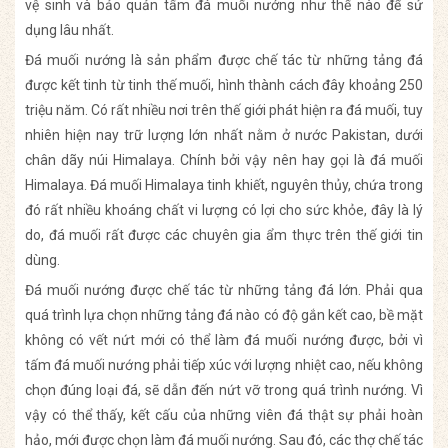
vệ sinh và bảo quản tấm đá muối nướng như thế nào để sử
dụng lâu nhất.
Đá muối nướng là sản phẩm được chế tác từ những tảng đá
được kết tinh từ tinh thế muối, hình thành cách đây khoảng 250
triệu năm. Có rất nhiều nơi trên thế giới phát hiện ra đá muối, tuy
nhiên hiện nay trữ lượng lớn nhất nằm ở nước Pakistan, dưới
chân dãy núi Himalaya. Chính bởi vậy nên hay gọi là đá muối
Himalaya. Đá muối Himalaya tinh khiết, nguyên thủy, chứa trong
đó rất nhiều khoáng chất vi lượng có lợi cho sức khỏe, đây là lý
do, đá muối rất được các chuyên gia ẩm thực trên thế giới tin
dùng.
Đá muối nướng được chế tác từ những tảng đá lớn. Phải qua
quá trình lựa chọn những tảng đá nào có độ gắn kết cao, bề mặt
không có vết nứt mới có thể làm đá muối nướng được, bởi vì
tấm đá muối nướng phải tiếp xúc với lượng nhiệt cao, nếu không
chọn đúng loại đá, sẽ dẫn đến nứt vỡ trong quá trình nướng. Vì
vậy có thể thấy, kết cấu của những viên đá thật sự phải hoàn
hảo, mới được chọn làm đá muối nướng. Sau đó, các thợ chế tác