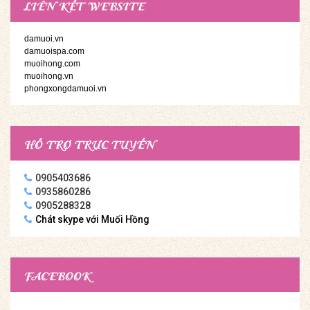
LIÊN KẾT WEBSITE
damuoi.vn
damuoispa.com
muoihong.com
muoihong.vn
phongxongdamuoi.vn
HỖ TRỢ TRỰC TUYẾN
0905403686
0935860286
0905288328
Chát skype với Muối Hồng
FACEBOOK