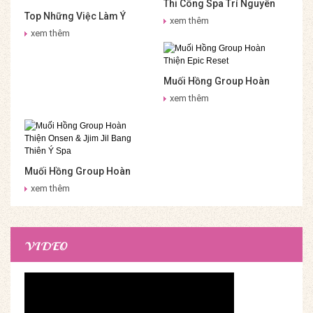
Thi Công Spa Trí Nguyên
Top Những Việc Làm Ý
Nha Trang – Muối Hồng
xem thêm
Nghĩa Cho Sức Khỏe –
Group
xem thêm
Onsen & Jjim Jil Bang Muối
Hồng Group
Muối Hồng Group Hoàn
Thiện Epic Reset
xem thêm
Muối Hồng Group Hoàn
Thiện Onsen & Jjim Jil
xem thêm
Bang Thiên Ý Spa
VIDEO