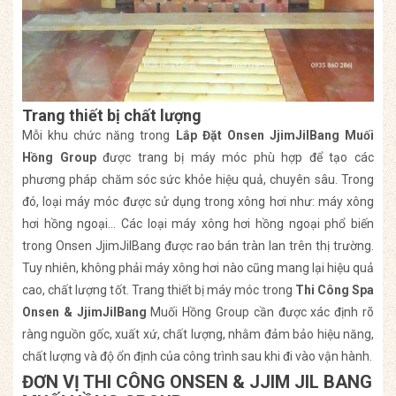
Trang thiết bị chất lượng
Mỗi khu chức năng trong
Lắp Đặt Onsen JjimJilBang Muối
Hồng Group
được trang bị máy móc phù hợp để tạo các
phương pháp chăm sóc sức khỏe hiệu quả, chuyên sâu. Trong
đó, loại máy móc được sử dụng trong xông hơi như: máy xông
hơi hồng ngoại… Các loại máy xông hơi hồng ngoại phổ biến
trong Onsen JjimJilBang được rao bán tràn lan trên thị trường.
Tuy nhiên, không phải máy xông hơi nào cũng mang lại hiệu quả
cao, chất lượng tốt. Trang thiết bị máy móc trong
Thi Công Spa
Onsen & JjimJilBang
Muối Hồng Group cần được xác định rõ
ràng nguồn gốc, xuất xứ, chất lượng, nhằm đảm bảo hiệu năng,
chất lượng và độ ổn định của công trình sau khi đi vào vận hành.
ĐƠN VỊ THI CÔNG ONSEN & JJIM JIL BANG