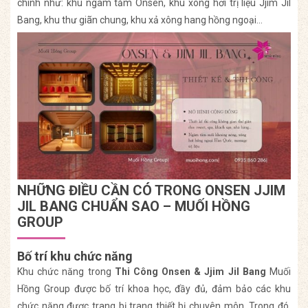
chính như: khu ngâm tắm Onsen, khu xông hơi trị liệu Jjim Jil
Bang, khu thư giãn chung, khu xả xông hang hồng ngoại…
NHỮNG ĐIỀU CẦN CÓ TRONG ONSEN JJIM
JIL BANG CHUẨN SAO – MUỐI HỒNG
GROUP
Bố trí khu chức năng
Khu chức năng trong
Thi Công Onsen & Jjim Jil Bang
Muối
Hồng Group được bố trí khoa học, đầy đủ, đảm bảo các khu
chức năng được trang bị trang thiết bị chuyên môn. Trong đó,