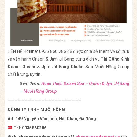
LIÊN HỆ Hotline: 0935 860 286 để được chia sẻ thêm về sở hữu
và vận hành Onsen & Jjim Jil Bang cùng dịch vụ
Thi Công Kinh
Doanh Onsen & Jjim Jil Bang Chuẩn Sao
Muối Hồng Group
chất lượng, uy tín.
Xem thêm:
Hoàn Thiện Daisen Spa – Onsen & Jjim Jil Bang
– Muối Hồng Group
—————————————————————–
CÔNG TY TNHH MUỐI HỒNG
Ad: 149 Nguyễn Văn Linh, Hải Châu, Đà Nẵng
Tel: 0935860286
Web: phongxongdamuoi.com ***
phongxongdamuoi.vn
***