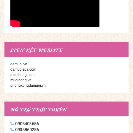
LIÊN KẾT WEBSITE
damuoi.vn
damuoispa.com
muoihong.com
muoihong.vn
phongxongdamuoi.vn
HỖ TRỢ TRỰC TUYẾN
0905403686
0935860286