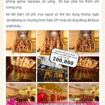
phòng game, karaoke, ăn uống… thì bạn phải trả thêm phí
tương ứng.
Để tiết kiệm chi phí, mọi người có thể tận dụng những ngày
Jjimjilbang có chương trình Sale Off hoặc đi càng đông để được
chiết khấu…