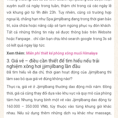
xuyên suốt cả ngày trong tuần, thậm chí trong cả các ngày lễ
với khung giờ từ 9h đến 23h. Tuy nhiên, cũng có trường hợp
ngoại lệ, chẳng hạn như Spa jjimjilbang đang trong thời gian bảo
trì, sửa chữa hoặc nâng cấp sẽ tạm ngừng phục vụ đón khách.
Tất cả những thông tin này sẽ được thông báo trên Website
hoặc Fanpage… chỉ cần bạn chịu khó search google trong 3s sẽ
có kết quả ngay lập tức.
Xem thêm:
Miễn phí thiết kế phòng xông muối Himalaya
3. Giá vé – điều cần thiết để tìm hiểu nếu trải
nghiệm xông hơi jjimjilbang lần đầu
Đã tìm hiểu về địa chỉ, thời gian hoạt động của Jjimjilbang thì
làm sao bỏ qua giá vé đúng không nào!?
Thực ra, giá vé ở Jjimjilbang thường dao động mỗi năm. Đồng
thời, giá cả cũng thay đổi dựa vào khu vực và quy mô của phòng
tắm hơi. Nhưng, trung bình một vé vào Jjimjilbang dao động từ
160.000 – 350.000 VNĐ, tùy thuộc vào từng khung giờ khác
nhau. Nếu sử dụng thêm những dịch vụ khác như massage,