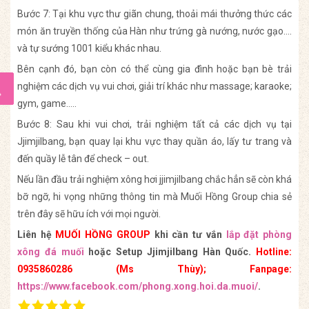
Bước 7: Tại khu vực thư giãn chung, thoải mái thưởng thức các
món ăn truyền thống của Hàn như trứng gà nướng, nước gạo….
và tự sướng 1001 kiểu khác nhau.
Bên cạnh đó, bạn còn có thể cùng gia đình hoặc bạn bè trải
nghiệm các dịch vụ vui chơi, giải trí khác như massage; karaoke;
gym, game…..
Bước 8: Sau khi vui chơi, trải nghiệm tất cả các dịch vụ tại
Jjimjilbang, bạn quay lại khu vực thay quần áo, lấy tư trang và
đến quầy lễ tân để check – out.
Nếu lần đầu trải nghiệm xông hơi jjimjilbang chắc hẳn sẽ còn khá
bỡ ngỡ, hi vọng những thông tin mà Muối Hồng Group chia sẻ
trên đây sẽ hữu ích với mọi người.
Liên hệ
MUỐI HỒNG GROUP
khi cần tư vắn
lắp đặt phòng
xông đá muối
hoặc Setup Jjimjilbang Hàn Quốc.
Hotline:
0935860286 (Ms Thùy); Fanpage:
https://www.facebook.com/phong.xong.hoi.da.muoi/
.