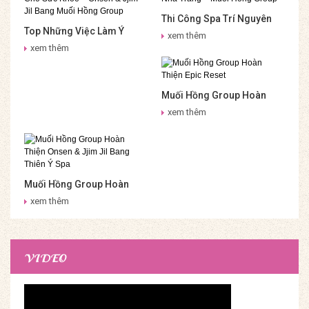
Thi Công Spa Trí Nguyên
Top Những Việc Làm Ý
Nha Trang – Muối Hồng
xem thêm
Nghĩa Cho Sức Khỏe –
Group
xem thêm
Onsen & Jjim Jil Bang Muối
Hồng Group
Muối Hồng Group Hoàn
Thiện Epic Reset
xem thêm
Muối Hồng Group Hoàn
Thiện Onsen & Jjim Jil
xem thêm
Bang Thiên Ý Spa
VIDEO