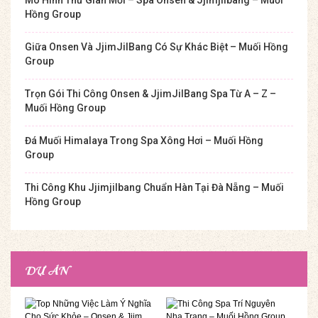
Mô Hình Thư Giãn Mới – Spa Onsen & Jjimjilbang – Muối
Hồng Group
Giữa Onsen Và JjimJilBang Có Sự Khác Biệt – Muối Hồng
Group
Trọn Gói Thi Công Onsen & JjimJilBang Spa Từ A – Z –
Muối Hồng Group
Đá Muối Himalaya Trong Spa Xông Hơi – Muối Hồng
Group
Thi Công Khu Jjimjilbang Chuẩn Hàn Tại Đà Nẵng – Muối
Hồng Group
DỰ ÁN