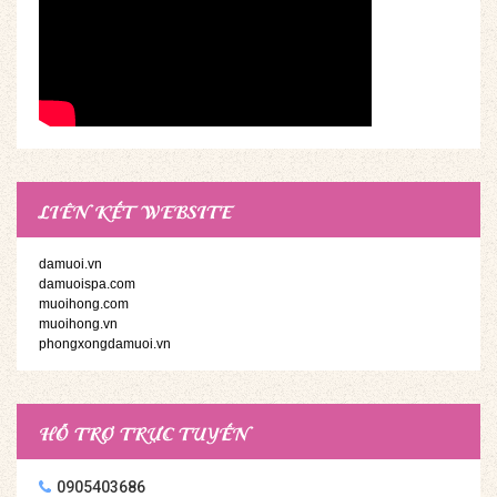
LIÊN KẾT WEBSITE
damuoi.vn
damuoispa.com
muoihong.com
muoihong.vn
phongxongdamuoi.vn
HỖ TRỢ TRỰC TUYẾN
0905403686