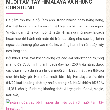
MUỐI TẮM TẨY HIMALAYA VÀ NHỮNG
CÔNG DỤNG
Da đẫm mồ hôi là nỗi “ám ảnh” trong những ngày nắng nóng,
đặc biệt là vào mùa hè và có thể khiến da bị phát ban và ngứa.
Vì vậy ngâm tắm với muối tắm tẩy Himalaya mỗi ngày là cách
hoàn hảo để tránh nổi mẩn đỏ trên da cũng như các loại bệnh
ngoài da thường gặp vào mùa hè, chẳng hạn như rôm sảy, vảy
nến, lang ben,…
Bởi muối Himalaya không giống với các loại muối thông thường
mà nó đã được hình thành cách đây hơn 250 triệu năm, được
các chuyên gia đánh giá là loại muối tinh khiết nhất trên thế giới
cho đến bây giờ. Hơn nữa, muối tắm tẩy Himalaya chứa đến
84/92 loại khoáng chất tự nhiên, trong đó, NaCl chiếm 85,62%,
14,38% còn lại là những khoáng chất vi lượng như Canxi, Magie,
Kali, Sắt,…