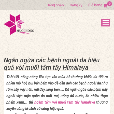
0
Đăng nhập
Đăng ký
Giỏ hàng
Ngăn ngừa các bệnh ngoài da hiệu
quả với muối tắm tẩy Himalaya
Thời tiết nắng nóng liên tục vào mùa hè thường khiến da tiết ra
nhiều mồ hôi, bụi bẩn bám vào dễ dẫn đến các bệnh ngoài da như
rôm sảy, vảy nến, mề đay, lang ben,…. Để ngăn ngừa các bệnh này
ngoài việc mặc quần áo mát mẻ, uống đủ nước, ăn nhiều thực
phẩm xanh,… thì
ngâm tắm với muối tắm tẩy Himalaya
thường
xuyên cũng là cách vô cùng hiệu quả.