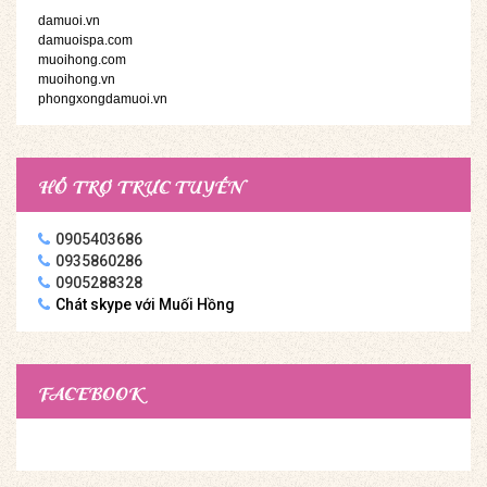
damuoi.vn
damuoispa.com
muoihong.com
muoihong.vn
phongxongdamuoi.vn
HỖ TRỢ TRỰC TUYẾN
0905403686
0935860286
0905288328
Chát skype với Muối Hồng
FACEBOOK