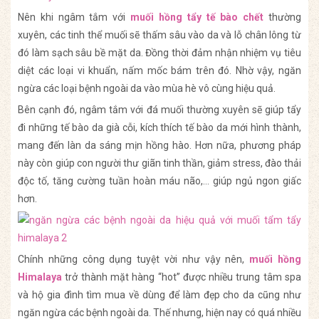
Nên khi ngâm tắm với
muối hồng tẩy tế bào chết
thường
xuyên, các tinh thể muối sẽ thấm sâu vào da và lỗ chân lông từ
đó làm sạch sâu bề mặt da. Đồng thời đảm nhận nhiệm vụ tiêu
diệt các loại vi khuẩn, nấm mốc bám trên đó. Nhờ vậy, ngăn
ngừa các loại bệnh ngoài da vào mùa hè vô cùng hiệu quả.
Bên cạnh đó, ngâm tắm với đá muối thường xuyên sẽ giúp tẩy
đi những tế bào da già cỗi, kích thích tế bào da mới hình thành,
mang đến làn da sáng mịn hồng hào. Hơn nữa, phương pháp
này còn giúp con người thư giãn tinh thần, giảm stress, đào thải
độc tố, tăng cường tuần hoàn máu não,… giúp ngủ ngon giấc
hơn.
Chính những công dụng tuyệt vời như vậy nên,
muối hồng
Himalaya
trở thành mặt hàng “hot” được nhiều trung tâm spa
và hộ gia đình tìm mua về dùng để làm đẹp cho da cũng như
ngăn ngừa các bệnh ngoài da. Thế nhưng, hiện nay có quá nhiều