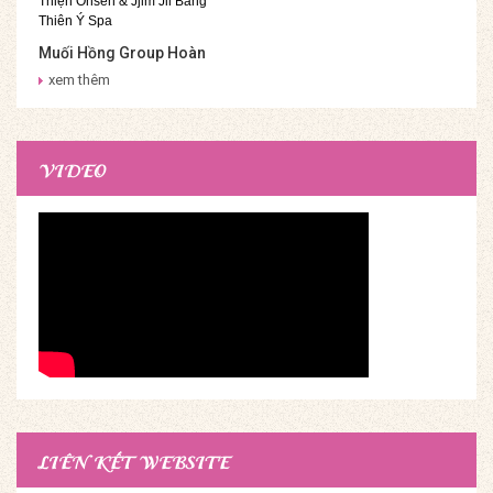
Muối Hồng Group Hoàn
Thiện Onsen & Jjim Jil
xem thêm
Bang Thiên Ý Spa
VIDEO
LIÊN KẾT WEBSITE