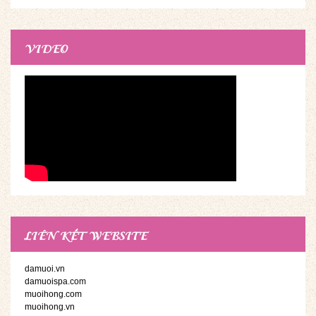
Bang Thiên Ý Spa
VIDEO
LIÊN KẾT WEBSITE
damuoi.vn
damuoispa.com
muoihong.com
muoihong.vn