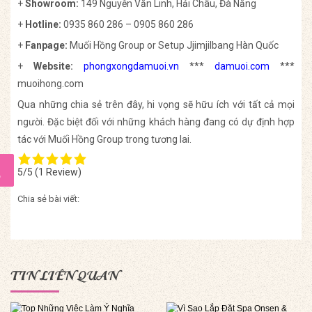
+
Showroom:
149 Nguyễn Văn Linh, Hải Châu, Đà Nẵng
+
Hotline:
0935 860 286 – 0905 860 286
+
Fanpage:
Muối Hồng Group or Setup Jjimjilbang Hàn Quốc
+
Website:
phongxongdamuoi.vn
***
damuoi.com
***
muoihong.com
Qua những chia sẻ trên đây, hi vọng sẽ hữu ích với tất cả mọi
người. Đặc biệt đối với những khách hàng đang có dự định hợp
tác với Muối Hồng Group trong tương lai.
5/5
(1 Review)
Chia sẻ bài viết:
TIN LIÊN QUAN