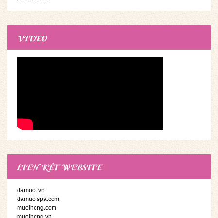
Bang Thiên Ý Spa
VIDEO
LIÊN KẾT WEBSITE
damuoi.vn
damuoispa.com
muoihong.com
muoihong.vn