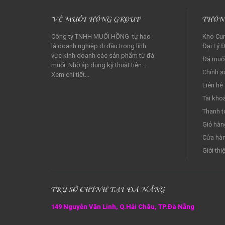
VỀ MUỐI HỒNG GROUP
THÔN
Công ty TNHH MUỐI HỒNG tự hào
Kho Cun
là doanh nghiệp đi đầu trong lĩnh
Đại Lý Đ
vực kinh doanh các sản phẩm từ đá
Đá muối
muối. Nhờ áp dụng kỹ thuật tiên...
Chính s
Xem chi tiết...
Liên hệ
Tài kho
Thanh t
Giỏ hàn
Cửa hà
Giới thi
TRỤ SỞ CHÍNH TẠI ĐÀ NẴNG
149 Nguyễn Văn Linh, Q.Hải Châu, TP.Đà Nẵng