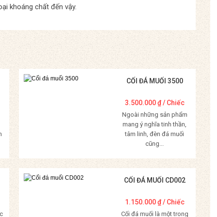
oại khoáng chất đến vậy.
CỐI ĐÁ MUỐI 3500
3.500.000
₫
/ Chiếc
Ngoài những sản phẩm
mang ý nghĩa tinh thần,
m
tâm linh, đèn đá muối
cũng...
Mua Hàng
CỐI ĐÁ MUỐI CD002
1.150.000
₫
/ Chiếc
c
Cối đá muối là một trong