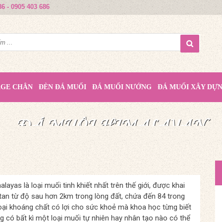
86 - 0905 403 686
AGE CHÂN
ĐÈN ĐÁ MUỐI
ĐÁ MUỐI NƯỚNG
ĐÁ MUỐI XÂY DỰ
MUỐI HỒNG HIMALAYA
ĐÁ MUỐI HIMALAYAN
ĐÁ MUỐI HIMALAYAN
QUÀ TẶNG TỪ THIÊN NHIÊN
TINH TÚY TỪ THIÊN NHIÊN
NÂNG TẦM CUỘC SỐNG
layas là loại muối tinh khiết nhất trên thế giới, được khai
tan từ độ sau hơn 2km trong lòng đất, chứa đến 84 trong
oại khoáng chất có lợi cho sức khoẻ mà khoa học từng biết
g có bất kì một loại muối tự nhiên hay nhân tạo nào có thể