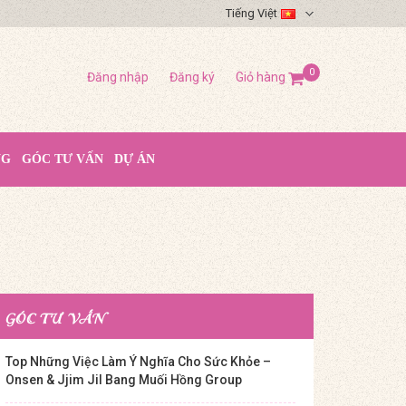
Tiếng Việt
0
Đăng nhập
Đăng ký
Giỏ hàng
NG
GÓC TƯ VẤN
DỰ ÁN
GÓC TƯ VẤN
Top Những Việc Làm Ý Nghĩa Cho Sức Khỏe –
Onsen & Jjim Jil Bang Muối Hồng Group