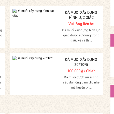
ĐÁ MUỐI XÂY DỰNG
HÌNH LỤC GIÁC
Vui lòng liên hệ
ng
Đá muối xây dựng hình lục
ng
giác được sử dụng trong
thiết kế và thi...
Mua Hàng
ĐÁ MUỐI XÂY DỰNG
20*10*5
100.000
₫
/ Chiếc
t
Đá muối được ưu ái cho
u
sắc đá hồng cam dịu nhẹ
.
mà huyền bí,...
Mua Hàng