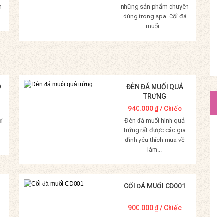
m
những sản phẩm chuyên
dùng trong spa. Cối đá
muối...
Mua Hàng
O
ĐÈN ĐÁ MUỐI QUẢ
TRỨNG
940.000
₫
/ Chiếc
ời
Đèn đá muối hình quả
trứng rất được các gia
đình yêu thích mua về
làm...
Mua Hàng
CỐI ĐÁ MUỐI CD001
900.000
₫
/ Chiếc