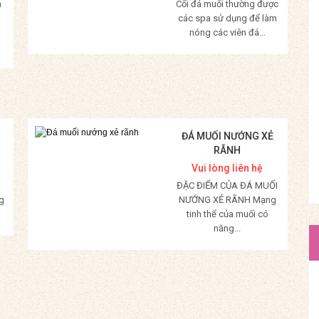
m
Cối đá muối thường được
các spa sử dụng để làm
nóng các viên đá...
Mua Hàng
ĐÁ MUỐI NƯỚNG XẺ
RÃNH
Vui lòng liên hệ
ĐẶC ĐIỂM CỦA ĐÁ MUỐI
g
NƯỚNG XẺ RÃNH Mạng
tinh thể của muối có
năng...
Mua Hàng