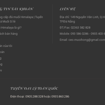
G TIN TÀI KHOẢN
LIÊN HỆ
g cấp đá muối Himalaya | Tuyển
Địa chỉ: 149 Nguyễn Văn Linh, Q.H
á Muối Sỉ lẻ‎
TP.Đà Nẵng
 Himalaya là gì?
ĐT/Fax: 02363 582 828
ách bán hàng
Mobile: 093 586 0286 - 0905 403 
Email: ceo.muoihong@gmail.co
ản của tôi
oán
g
ng
ệu
TUYỂN ĐẠI LÝ TOÀN QUỐC
Điện thoại: 0905.288.328 hoặc 0935.860.286