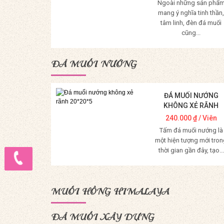
Ngoài những sản phẩ
mang ý nghĩa tinh thần,
tâm linh, đèn đá muối
cũng...
Mua Hàng
ĐÁ MUỐI NƯỚNG
ĐÁ MUỐI NƯỚNG
KHÔNG XẺ RÃNH
20*20*5
240.000
₫
/ Viên
Tấm đá muối nướng là
một hiện tượng mới tron
thời gian gần đây, tạo...
Mua Hàng
MUỐI HỒNG HIMALAYA
ĐÁ MUỐI XÂY DỰNG