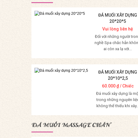
ĐÁ MUỐI XÂY DỰNG
20*20*5
Vui lòng liên hệ
Đối với những người tro
nghề Spa chắc hẳn khô
ai còn xa lạ với...
Mua Hàng
ĐÁ MUỐI XÂY DỰNG
20*10*2,5
60.000
₫
/ Chiếc
Đá muối xây dựng là mộ
trong những nguyên liệ
không thể thiếu khi xây..
Mua Hàng
ĐÁ MUỐI MASSAGE CHÂN