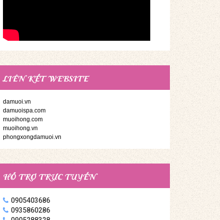
LIÊN KẾT WEBSITE
damuoi.vn
damuoispa.com
muoihong.com
muoihong.vn
phongxongdamuoi.vn
HỖ TRỢ TRỰC TUYẾN
0905403686
0935860286
0905288328