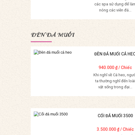
các spa sử dụng để là
nóng các viên đá...
Mua Hàng
ĐÈN ĐÁ MUỐI
ĐÈN ĐÁ MUỐI CÁ HE
940.000
₫
/ Chiếc
Khi nghĩ về Cá heo, ngư
ta thường nghĩ đến loài
vật sống trong đại...
Mua Hàng
CỐI ĐÁ MUỐI 3500
3.500.000
₫
/ Chiếc