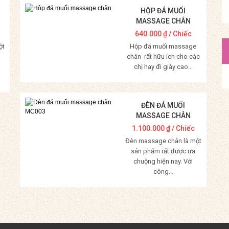
HỘP ĐÁ MUỐI
MASSAGE CHÂN
640.000
₫
/ Chiếc
ột
Hộp đá muối massage
chân rất hữu ích cho các
chị hay đi giày cao...
Mua Hàng
ĐÈN ĐÁ MUỐI
MASSAGE CHÂN
MC003
1.100.000
₫
/ Chiếc
Đèn massage chân là một
sản phẩm rất được ưa
chuộng hiện nay. Với
công...
Mua Hàng