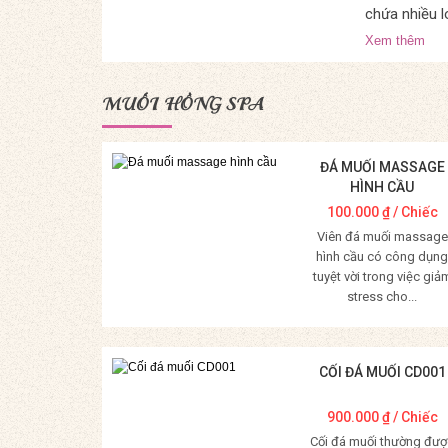
chứa nhiều l
Xem thêm
MUỐI HỒNG SPA
ĐÁ MUỐI MASSAGE
HÌNH CẦU
100.000
₫
/ Chiếc
Viên đá muối massage
hình cầu có công dụng
tuyệt vời trong việc giả
stress cho...
Mua Hàng
CỐI ĐÁ MUỐI CD001
900.000
₫
/ Chiếc
Cối đá muối thường đượ