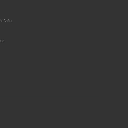
ải Châu,
686
m