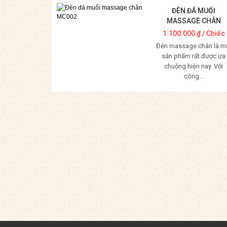
ĐÈN ĐÁ MUỐI
MASSAGE CHÂN
MC002
1.100.000
₫
/ Chiếc
Đèn massage chân là m
sản phẩm rất được ưa
chuộng hiện nay. Với
công...
Mua Hàng