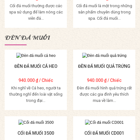
Cối đá muối thường được các
Cối đá muối là một trong những
spa sử dụng để làm nóng các
sản phẩm chuyên dùng trong
viên đá...
spa. Cối đá muối...
Mua Hàng
Mua Hàng
ĐÈN ĐÁ MUỐI
ĐÈN ĐÁ MUỐI CÁ HEO
ĐÈN ĐÁ MUỐI QUẢ TRỨNG
940.000
₫
/ Chiếc
940.000
₫
/ Chiếc
Khi nghĩ về Cá heo, người ta
Đèn đá muối hình quả trứng rất
thường nghĩ đến loài vật sống
được các gia đình yêu thích
trong đại...
mua về làm...
Mua Hàng
Mua Hàng
CỐI ĐÁ MUỐI 3500
CỐI ĐÁ MUỐI CD001