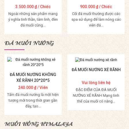
3.500.000
₫
/ Chiếc
900.000
₫
/ Chiếc
Ngoài những sản phẩm mang
Cối đá muối thường được các
ý nghĩa tinh thần, tâm linh, đèn
spa sử dụng để làm nóng các
đá muối cũng...
viên đá...
Mua Hàng
Mua Hàng
ĐÁ MUỐI NƯỚNG
ĐÁ MUỐI NƯỚNG XẺ RÃNH
ĐÁ MUỐI NƯỚNG KHÔNG
XẺ RÃNH 20*20*5
Vui lòng liên hệ
240.000
₫
/ Viên
ĐẶC ĐIỂM CỦA ĐÁ MUỐI
Tấm đá muối nướng là một hiện
NƯỚNG XẺ RÃNH Mạng tinh
tượng mới trong thời gian gần
thể của muối có năng...
đây, tạo...
Mua Hàng
Mua Hàng
MUỐI HỒNG HIMALAYA