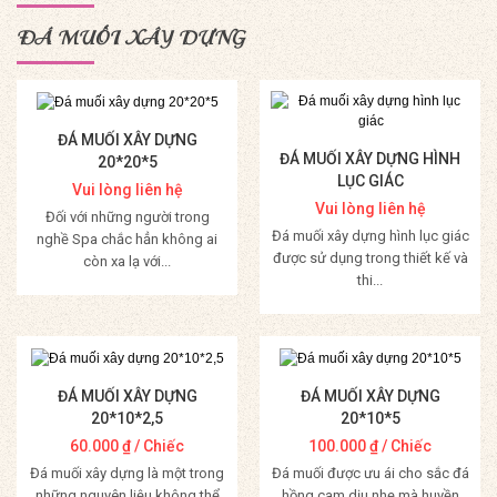
ĐÁ MUỐI XÂY DỰNG
ĐÁ MUỐI XÂY DỰNG
ĐÁ MUỐI XÂY DỰNG HÌNH
20*20*5
LỤC GIÁC
Vui lòng liên hệ
Vui lòng liên hệ
Đối với những người trong
Đá muối xây dựng hình lục giác
nghề Spa chắc hẳn không ai
được sử dụng trong thiết kế và
còn xa lạ với...
thi...
Mua Hàng
Mua Hàng
ĐÁ MUỐI XÂY DỰNG
ĐÁ MUỐI XÂY DỰNG
20*10*2,5
20*10*5
60.000
₫
/ Chiếc
100.000
₫
/ Chiếc
Đá muối xây dựng là một trong
Đá muối được ưu ái cho sắc đá
những nguyên liệu không thể
hồng cam dịu nhẹ mà huyền