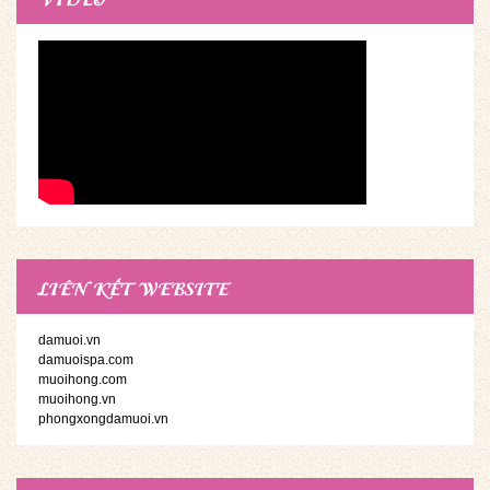
LIÊN KẾT WEBSITE
damuoi.vn
damuoispa.com
muoihong.com
muoihong.vn
phongxongdamuoi.vn