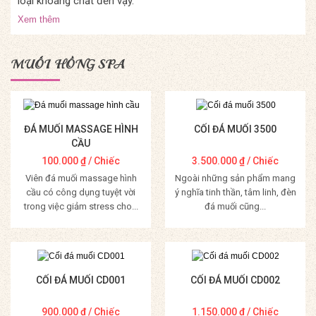
loại khoáng chất đến vậy.
Xem thêm
MUỐI HỒNG SPA
ĐÁ MUỐI MASSAGE HÌNH
CỐI ĐÁ MUỐI 3500
CẦU
100.000
₫
/ Chiếc
3.500.000
₫
/ Chiếc
Viên đá muối massage hình
Ngoài những sản phẩm mang
cầu có công dụng tuyệt vời
ý nghĩa tinh thần, tâm linh, đèn
trong việc giảm stress cho...
đá muối cũng...
Mua Hàng
Mua Hàng
CỐI ĐÁ MUỐI CD001
CỐI ĐÁ MUỐI CD002
900.000
₫
/ Chiếc
1.150.000
₫
/ Chiếc