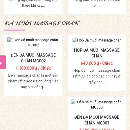
thiếu khi xây...
bí,...
Mua Hàng
Mua Hàng
ĐÁ MUỐI MASSAGE CHÂN
HỘP ĐÁ MUỐI MASSAGE
ĐÈN ĐÁ MUỐI MASSAGE
CHÂN
CHÂN MC002
640.000
₫
/ Chiếc
1.100.000
₫
/ Chiếc
Hộp đá muối massage chân
Đèn massage chân là một sản
rất hữu ích cho các chị hay đi
phẩm rất được ưa chuộng hiện
giày cao...
nay. Với công...
Mua Hàng
Mua Hàng
ĐÈN ĐÁ MUỐI MASSAGE
CHÂN MC003