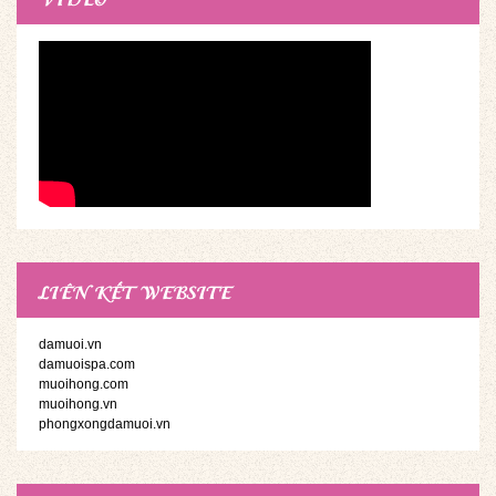
LIÊN KẾT WEBSITE
damuoi.vn
damuoispa.com
muoihong.com
muoihong.vn
phongxongdamuoi.vn