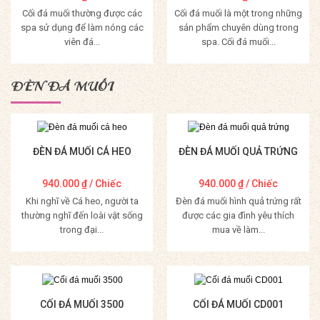
Cối đá muối thường được các
Cối đá muối là một trong những
spa sử dụng để làm nóng các
sản phẩm chuyên dùng trong
viên đá...
spa. Cối đá muối...
Mua Hàng
Mua Hàng
ĐÈN ĐÁ MUỐI
ĐÈN ĐÁ MUỐI CÁ HEO
ĐÈN ĐÁ MUỐI QUẢ TRỨNG
940.000
₫
/ Chiếc
940.000
₫
/ Chiếc
Khi nghĩ về Cá heo, người ta
Đèn đá muối hình quả trứng rất
thường nghĩ đến loài vật sống
được các gia đình yêu thích
trong đại...
mua về làm...
Mua Hàng
Mua Hàng
CỐI ĐÁ MUỐI 3500
CỐI ĐÁ MUỐI CD001