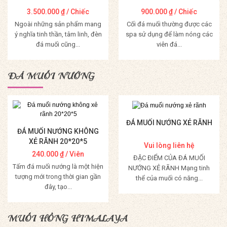
3.500.000
₫
/ Chiếc
900.000
₫
/ Chiếc
Ngoài những sản phẩm mang
Cối đá muối thường được các
ý nghĩa tinh thần, tâm linh, đèn
spa sử dụng để làm nóng các
đá muối cũng...
viên đá...
Mua Hàng
Mua Hàng
ĐÁ MUỐI NƯỚNG
ĐÁ MUỐI NƯỚNG XẺ RÃNH
ĐÁ MUỐI NƯỚNG KHÔNG
XẺ RÃNH 20*20*5
Vui lòng liên hệ
240.000
₫
/ Viên
ĐẶC ĐIỂM CỦA ĐÁ MUỐI
Tấm đá muối nướng là một hiện
NƯỚNG XẺ RÃNH Mạng tinh
tượng mới trong thời gian gần
thể của muối có năng...
đây, tạo...
Mua Hàng
Mua Hàng
MUỐI HỒNG HIMALAYA