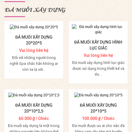
ĐÁ MUỐI XÂY DỰNG
ĐÁ MUỐI XÂY DỰNG
ĐÁ MUỐI XÂY DỰNG HÌNH
20*20*5
LỤC GIÁC
Vui lòng liên hệ
Vui lòng liên hệ
Đối với những người trong
Đá muối xây dựng hình lục giác
nghề Spa chắc hẳn không ai
được sử dụng trong thiết kế và
còn xa lạ với...
thi...
Mua Hàng
Mua Hàng
ĐÁ MUỐI XÂY DỰNG
ĐÁ MUỐI XÂY DỰNG
20*10*2,5
20*10*5
60.000
₫
/ Chiếc
100.000
₫
/ Chiếc
Đá muối xây dựng là một trong
Đá muối được ưu ái cho sắc đá
những nguyên liệu không thể
hồng cam dịu nhẹ mà huyền