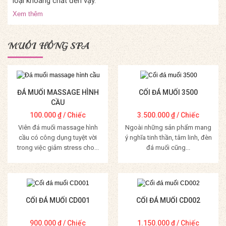
loại khoáng chất đến vậy.
Xem thêm
MUỐI HỒNG SPA
ĐÁ MUỐI MASSAGE HÌNH
CỐI ĐÁ MUỐI 3500
CẦU
100.000
₫
/ Chiếc
3.500.000
₫
/ Chiếc
Viên đá muối massage hình
Ngoài những sản phẩm mang
cầu có công dụng tuyệt vời
ý nghĩa tinh thần, tâm linh, đèn
trong việc giảm stress cho...
đá muối cũng...
Mua Hàng
Mua Hàng
CỐI ĐÁ MUỐI CD001
CỐI ĐÁ MUỐI CD002
900.000
₫
/ Chiếc
1.150.000
₫
/ Chiếc