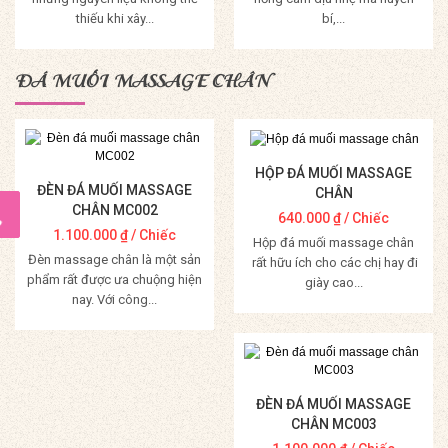
thiếu khi xây...
bí,...
Mua Hàng
Mua Hàng
ĐÁ MUỐI MASSAGE CHÂN
HỘP ĐÁ MUỐI MASSAGE
ĐÈN ĐÁ MUỐI MASSAGE
CHÂN
CHÂN MC002
640.000
₫
/ Chiếc
1.100.000
₫
/ Chiếc
Hộp đá muối massage chân
Đèn massage chân là một sản
rất hữu ích cho các chị hay đi
phẩm rất được ưa chuộng hiện
giày cao...
nay. Với công...
Mua Hàng
Mua Hàng
ĐÈN ĐÁ MUỐI MASSAGE
CHÂN MC003