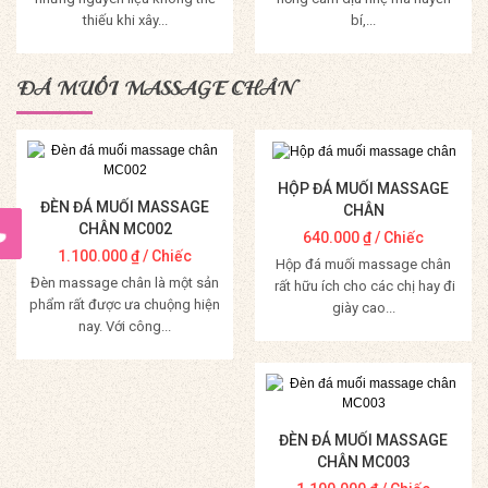
thiếu khi xây...
bí,...
Mua Hàng
Mua Hàng
ĐÁ MUỐI MASSAGE CHÂN
HỘP ĐÁ MUỐI MASSAGE
ĐÈN ĐÁ MUỐI MASSAGE
CHÂN
CHÂN MC002
640.000
₫
/ Chiếc
1.100.000
₫
/ Chiếc
Hộp đá muối massage chân
Đèn massage chân là một sản
rất hữu ích cho các chị hay đi
phẩm rất được ưa chuộng hiện
giày cao...
nay. Với công...
Mua Hàng
Mua Hàng
ĐÈN ĐÁ MUỐI MASSAGE
CHÂN MC003