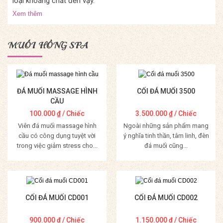
loại khoáng chất đến vậy.
Xem thêm
MUỐI HỒNG SPA
ĐÁ MUỐI MASSAGE HÌNH
CỐI ĐÁ MUỐI 3500
CẦU
100.000
₫
/ Chiếc
3.500.000
₫
/ Chiếc
Viên đá muối massage hình
Ngoài những sản phẩm mang
cầu có công dụng tuyệt vời
ý nghĩa tinh thần, tâm linh, đèn
trong việc giảm stress cho...
đá muối cũng...
Mua Hàng
Mua Hàng
CỐI ĐÁ MUỐI CD001
CỐI ĐÁ MUỐI CD002
900.000
₫
/ Chiếc
1.150.000
₫
/ Chiếc