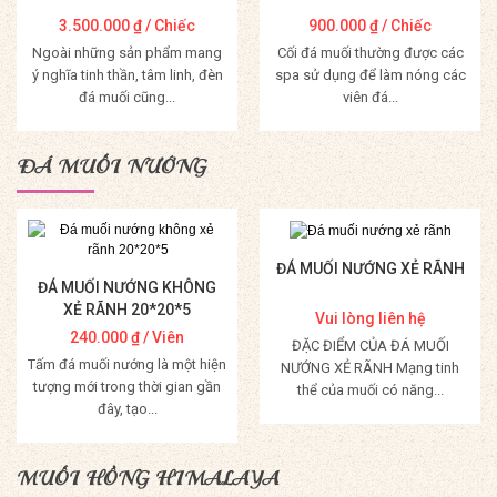
3.500.000
₫
/ Chiếc
900.000
₫
/ Chiếc
Ngoài những sản phẩm mang
Cối đá muối thường được các
ý nghĩa tinh thần, tâm linh, đèn
spa sử dụng để làm nóng các
đá muối cũng...
viên đá...
Mua Hàng
Mua Hàng
ĐÁ MUỐI NƯỚNG
ĐÁ MUỐI NƯỚNG XẺ RÃNH
ĐÁ MUỐI NƯỚNG KHÔNG
XẺ RÃNH 20*20*5
Vui lòng liên hệ
240.000
₫
/ Viên
ĐẶC ĐIỂM CỦA ĐÁ MUỐI
Tấm đá muối nướng là một hiện
NƯỚNG XẺ RÃNH Mạng tinh
tượng mới trong thời gian gần
thể của muối có năng...
đây, tạo...
Mua Hàng
Mua Hàng
MUỐI HỒNG HIMALAYA