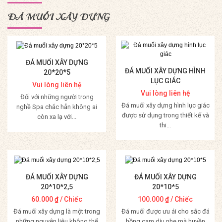
ĐÁ MUỐI XÂY DỰNG
ĐÁ MUỐI XÂY DỰNG
ĐÁ MUỐI XÂY DỰNG HÌNH
20*20*5
LỤC GIÁC
Vui lòng liên hệ
Vui lòng liên hệ
Đối với những người trong
Đá muối xây dựng hình lục giác
nghề Spa chắc hẳn không ai
được sử dụng trong thiết kế và
còn xa lạ với...
thi...
Mua Hàng
Mua Hàng
ĐÁ MUỐI XÂY DỰNG
ĐÁ MUỐI XÂY DỰNG
20*10*2,5
20*10*5
60.000
₫
/ Chiếc
100.000
₫
/ Chiếc
Đá muối xây dựng là một trong
Đá muối được ưu ái cho sắc đá
những nguyên liệu không thể
hồng cam dịu nhẹ mà huyền