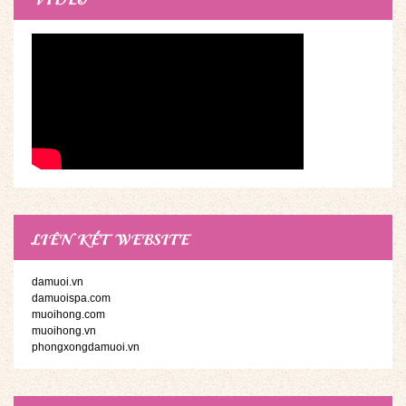
LIÊN KẾT WEBSITE
damuoi.vn
damuoispa.com
muoihong.com
muoihong.vn
phongxongdamuoi.vn