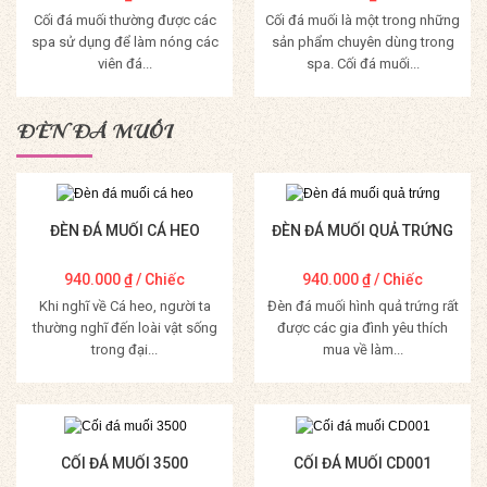
Cối đá muối thường được các
Cối đá muối là một trong những
spa sử dụng để làm nóng các
sản phẩm chuyên dùng trong
viên đá...
spa. Cối đá muối...
Mua Hàng
Mua Hàng
ĐÈN ĐÁ MUỐI
ĐÈN ĐÁ MUỐI CÁ HEO
ĐÈN ĐÁ MUỐI QUẢ TRỨNG
940.000
₫
/ Chiếc
940.000
₫
/ Chiếc
Khi nghĩ về Cá heo, người ta
Đèn đá muối hình quả trứng rất
thường nghĩ đến loài vật sống
được các gia đình yêu thích
trong đại...
mua về làm...
Mua Hàng
Mua Hàng
CỐI ĐÁ MUỐI 3500
CỐI ĐÁ MUỐI CD001