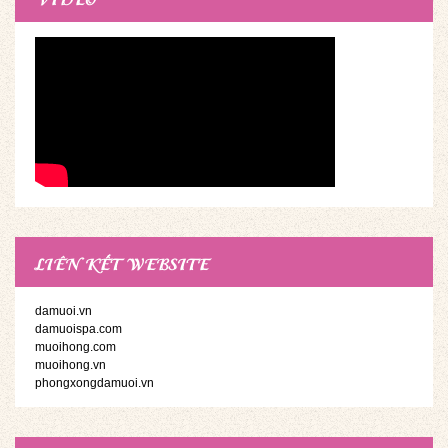
LIÊN KẾT WEBSITE
damuoi.vn
damuoispa.com
muoihong.com
muoihong.vn
phongxongdamuoi.vn