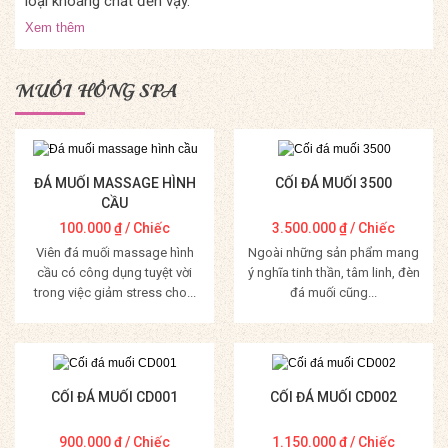
loại khoáng chất đến vậy.
Xem thêm
MUỐI HỒNG SPA
ĐÁ MUỐI MASSAGE HÌNH
CỐI ĐÁ MUỐI 3500
CẦU
100.000
₫
/ Chiếc
3.500.000
₫
/ Chiếc
Viên đá muối massage hình
Ngoài những sản phẩm mang
cầu có công dụng tuyệt vời
ý nghĩa tinh thần, tâm linh, đèn
trong việc giảm stress cho...
đá muối cũng...
Mua Hàng
Mua Hàng
CỐI ĐÁ MUỐI CD001
CỐI ĐÁ MUỐI CD002
900.000
₫
/ Chiếc
1.150.000
₫
/ Chiếc