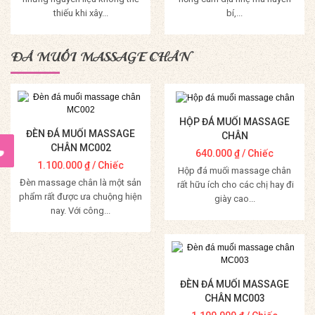
thiếu khi xây...
bí,...
Mua Hàng
Mua Hàng
ĐÁ MUỐI MASSAGE CHÂN
HỘP ĐÁ MUỐI MASSAGE
ĐÈN ĐÁ MUỐI MASSAGE
CHÂN
CHÂN MC002
640.000
₫
/ Chiếc
1.100.000
₫
/ Chiếc
Hộp đá muối massage chân
Đèn massage chân là một sản
rất hữu ích cho các chị hay đi
phẩm rất được ưa chuộng hiện
giày cao...
nay. Với công...
Mua Hàng
Mua Hàng
ĐÈN ĐÁ MUỐI MASSAGE
CHÂN MC003