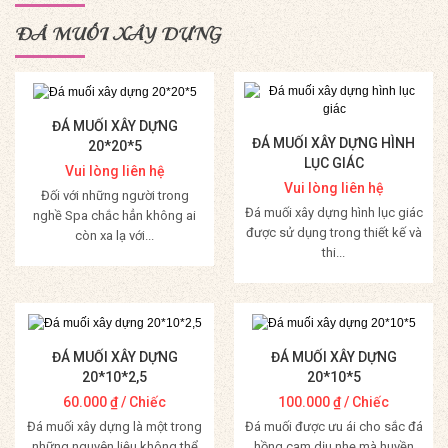
ĐÁ MUỐI XÂY DỰNG
ĐÁ MUỐI XÂY DỰNG
ĐÁ MUỐI XÂY DỰNG HÌNH
20*20*5
LỤC GIÁC
Vui lòng liên hệ
Vui lòng liên hệ
Đối với những người trong
Đá muối xây dựng hình lục giác
nghề Spa chắc hẳn không ai
được sử dụng trong thiết kế và
còn xa lạ với...
thi...
Mua Hàng
Mua Hàng
ĐÁ MUỐI XÂY DỰNG
ĐÁ MUỐI XÂY DỰNG
20*10*2,5
20*10*5
60.000
₫
/ Chiếc
100.000
₫
/ Chiếc
Đá muối xây dựng là một trong
Đá muối được ưu ái cho sắc đá
những nguyên liệu không thể
hồng cam dịu nhẹ mà huyền