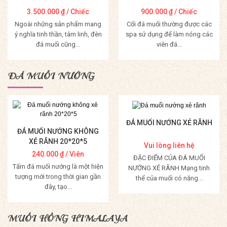
3.500.000
₫
/ Chiếc
900.000
₫
/ Chiếc
Ngoài những sản phẩm mang
Cối đá muối thường được các
ý nghĩa tinh thần, tâm linh, đèn
spa sử dụng để làm nóng các
đá muối cũng...
viên đá...
Mua Hàng
Mua Hàng
ĐÁ MUỐI NƯỚNG
ĐÁ MUỐI NƯỚNG XẺ RÃNH
ĐÁ MUỐI NƯỚNG KHÔNG
XẺ RÃNH 20*20*5
Vui lòng liên hệ
240.000
₫
/ Viên
ĐẶC ĐIỂM CỦA ĐÁ MUỐI
Tấm đá muối nướng là một hiện
NƯỚNG XẺ RÃNH Mạng tinh
tượng mới trong thời gian gần
thể của muối có năng...
đây, tạo...
Mua Hàng
Mua Hàng
MUỐI HỒNG HIMALAYA