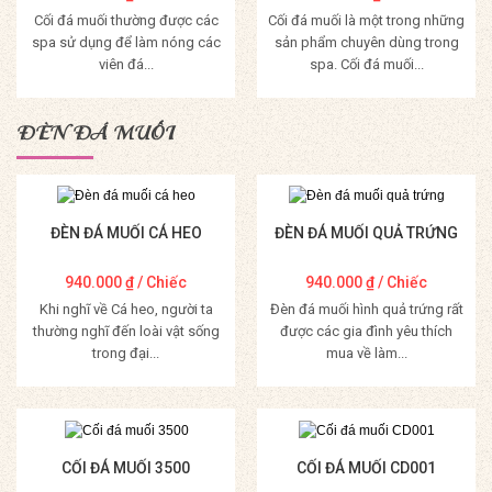
Cối đá muối thường được các
Cối đá muối là một trong những
spa sử dụng để làm nóng các
sản phẩm chuyên dùng trong
viên đá...
spa. Cối đá muối...
Mua Hàng
Mua Hàng
ĐÈN ĐÁ MUỐI
ĐÈN ĐÁ MUỐI CÁ HEO
ĐÈN ĐÁ MUỐI QUẢ TRỨNG
940.000
₫
/ Chiếc
940.000
₫
/ Chiếc
Khi nghĩ về Cá heo, người ta
Đèn đá muối hình quả trứng rất
thường nghĩ đến loài vật sống
được các gia đình yêu thích
trong đại...
mua về làm...
Mua Hàng
Mua Hàng
CỐI ĐÁ MUỐI 3500
CỐI ĐÁ MUỐI CD001