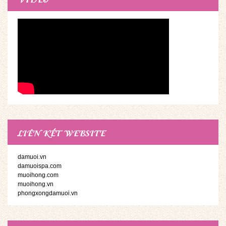
LIÊN KẾT WEBSITE
damuoi.vn
damuoispa.com
muoihong.com
muoihong.vn
phongxongdamuoi.vn