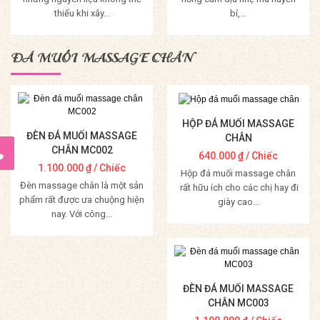
thiếu khi xây...
bí,...
Mua Hàng
Mua Hàng
ĐÁ MUỐI MASSAGE CHÂN
HỘP ĐÁ MUỐI MASSAGE
ĐÈN ĐÁ MUỐI MASSAGE
CHÂN
CHÂN MC002
640.000
₫
/ Chiếc
1.100.000
₫
/ Chiếc
Hộp đá muối massage chân
Đèn massage chân là một sản
rất hữu ích cho các chị hay đi
phẩm rất được ưa chuộng hiện
giày cao...
nay. Với công...
Mua Hàng
Mua Hàng
ĐÈN ĐÁ MUỐI MASSAGE
CHÂN MC003