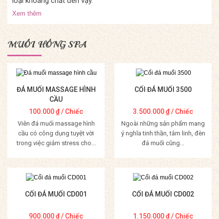
loại khoáng chất đến vậy.
Xem thêm
MUỐI HỒNG SPA
ĐÁ MUỐI MASSAGE HÌNH
CỐI ĐÁ MUỐI 3500
CẦU
100.000
₫
/ Chiếc
3.500.000
₫
/ Chiếc
Viên đá muối massage hình
Ngoài những sản phẩm mang
cầu có công dụng tuyệt vời
ý nghĩa tinh thần, tâm linh, đèn
trong việc giảm stress cho...
đá muối cũng...
Mua Hàng
Mua Hàng
CỐI ĐÁ MUỐI CD001
CỐI ĐÁ MUỐI CD002
900.000
₫
/ Chiếc
1.150.000
₫
/ Chiếc