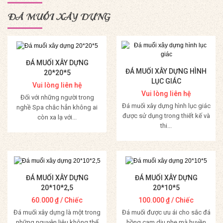
ĐÁ MUỐI XÂY DỰNG
ĐÁ MUỐI XÂY DỰNG
ĐÁ MUỐI XÂY DỰNG HÌNH
20*20*5
LỤC GIÁC
Vui lòng liên hệ
Vui lòng liên hệ
Đối với những người trong
Đá muối xây dựng hình lục giác
nghề Spa chắc hẳn không ai
được sử dụng trong thiết kế và
còn xa lạ với...
thi...
Mua Hàng
Mua Hàng
ĐÁ MUỐI XÂY DỰNG
ĐÁ MUỐI XÂY DỰNG
20*10*2,5
20*10*5
60.000
₫
/ Chiếc
100.000
₫
/ Chiếc
Đá muối xây dựng là một trong
Đá muối được ưu ái cho sắc đá
những nguyên liệu không thể
hồng cam dịu nhẹ mà huyền