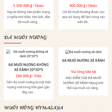
3.500.000
₫
/ Chiếc
900.000
₫
/ Chiếc
Ngoài những sản phẩm mang
Cối đá muối thường được các
ý nghĩa tinh thần, tâm linh, đèn
spa sử dụng để làm nóng các
đá muối cũng...
viên đá...
Mua Hàng
Mua Hàng
ĐÁ MUỐI NƯỚNG
ĐÁ MUỐI NƯỚNG XẺ RÃNH
ĐÁ MUỐI NƯỚNG KHÔNG
XẺ RÃNH 20*20*5
Vui lòng liên hệ
240.000
₫
/ Viên
ĐẶC ĐIỂM CỦA ĐÁ MUỐI
Tấm đá muối nướng là một hiện
NƯỚNG XẺ RÃNH Mạng tinh
tượng mới trong thời gian gần
thể của muối có năng...
đây, tạo...
Mua Hàng
Mua Hàng
MUỐI HỒNG HIMALAYA