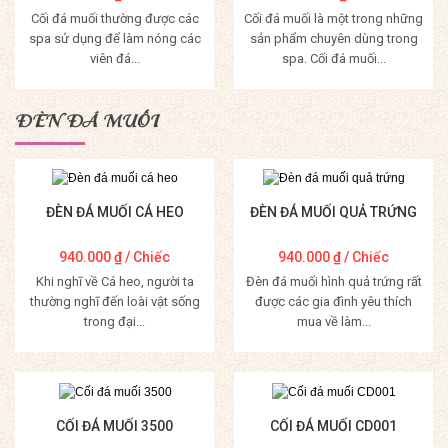
Cối đá muối thường được các
Cối đá muối là một trong những
spa sử dụng để làm nóng các
sản phẩm chuyên dùng trong
viên đá...
spa. Cối đá muối...
Mua Hàng
Mua Hàng
ĐÈN ĐÁ MUỐI
ĐÈN ĐÁ MUỐI CÁ HEO
ĐÈN ĐÁ MUỐI QUẢ TRỨNG
940.000
₫
/ Chiếc
940.000
₫
/ Chiếc
Khi nghĩ về Cá heo, người ta
Đèn đá muối hình quả trứng rất
thường nghĩ đến loài vật sống
được các gia đình yêu thích
trong đại...
mua về làm...
Mua Hàng
Mua Hàng
CỐI ĐÁ MUỐI 3500
CỐI ĐÁ MUỐI CD001