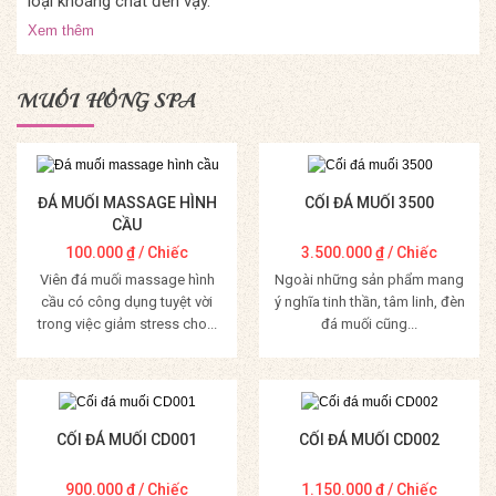
loại khoáng chất đến vậy.
Xem thêm
MUỐI HỒNG SPA
ĐÁ MUỐI MASSAGE HÌNH
CỐI ĐÁ MUỐI 3500
CẦU
100.000
₫
/ Chiếc
3.500.000
₫
/ Chiếc
Viên đá muối massage hình
Ngoài những sản phẩm mang
cầu có công dụng tuyệt vời
ý nghĩa tinh thần, tâm linh, đèn
trong việc giảm stress cho...
đá muối cũng...
Mua Hàng
Mua Hàng
CỐI ĐÁ MUỐI CD001
CỐI ĐÁ MUỐI CD002
900.000
₫
/ Chiếc
1.150.000
₫
/ Chiếc