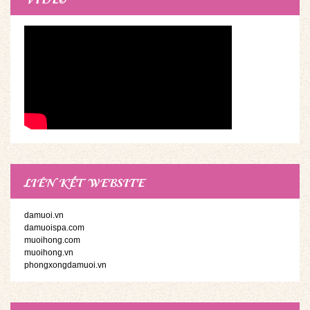
LIÊN KẾT WEBSITE
damuoi.vn
damuoispa.com
muoihong.com
muoihong.vn
phongxongdamuoi.vn