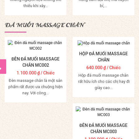
thiếu khi xây...
bí,...
Mua Hàng
Mua Hàng
ĐÁ MUỐI MASSAGE CHÂN
HỘP ĐÁ MUỐI MASSAGE
ĐÈN ĐÁ MUỐI MASSAGE
CHÂN
CHÂN MC002
640.000
₫
/ Chiếc
1.100.000
₫
/ Chiếc
Hộp đá muối massage chân
Đèn massage chân là một sản
rất hữu ích cho các chị hay đi
phẩm rất được ưa chuộng hiện
giày cao...
nay. Với công...
Mua Hàng
Mua Hàng
ĐÈN ĐÁ MUỐI MASSAGE
CHÂN MC003