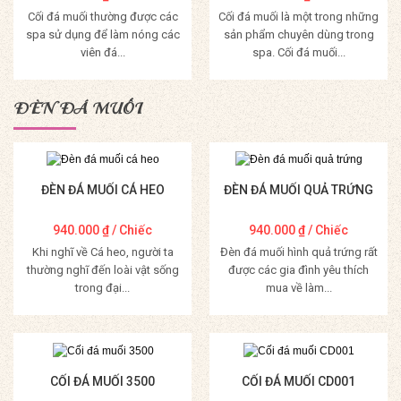
Cối đá muối thường được các
Cối đá muối là một trong những
spa sử dụng để làm nóng các
sản phẩm chuyên dùng trong
viên đá...
spa. Cối đá muối...
Mua Hàng
Mua Hàng
ĐÈN ĐÁ MUỐI
ĐÈN ĐÁ MUỐI CÁ HEO
ĐÈN ĐÁ MUỐI QUẢ TRỨNG
940.000
₫
/ Chiếc
940.000
₫
/ Chiếc
Khi nghĩ về Cá heo, người ta
Đèn đá muối hình quả trứng rất
thường nghĩ đến loài vật sống
được các gia đình yêu thích
trong đại...
mua về làm...
Mua Hàng
Mua Hàng
CỐI ĐÁ MUỐI 3500
CỐI ĐÁ MUỐI CD001