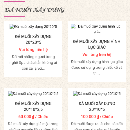
ĐÁ MUỐI XÂY DỰNG
ĐÁ MUỐI XÂY DỰNG
ĐÁ MUỐI XÂY DỰNG HÌNH
20*20*5
LỤC GIÁC
Vui lòng liên hệ
Vui lòng liên hệ
Đối với những người trong
Đá muối xây dựng hình lục giác
nghề Spa chắc hẳn không ai
được sử dụng trong thiết kế và
còn xa lạ với...
thi...
Mua Hàng
Mua Hàng
ĐÁ MUỐI XÂY DỰNG
ĐÁ MUỐI XÂY DỰNG
20*10*2,5
20*10*5
60.000
₫
/ Chiếc
100.000
₫
/ Chiếc
Đá muối xây dựng là một trong
Đá muối được ưu ái cho sắc đá
những nguyên liệu không thể
hồng cam dịu nhẹ mà huyền