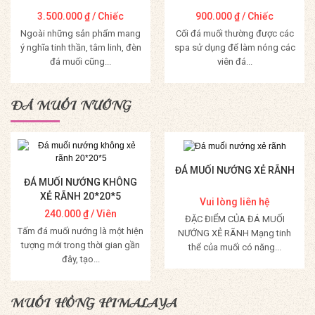
3.500.000
₫
/ Chiếc
900.000
₫
/ Chiếc
Ngoài những sản phẩm mang
Cối đá muối thường được các
ý nghĩa tinh thần, tâm linh, đèn
spa sử dụng để làm nóng các
đá muối cũng...
viên đá...
Mua Hàng
Mua Hàng
ĐÁ MUỐI NƯỚNG
ĐÁ MUỐI NƯỚNG XẺ RÃNH
ĐÁ MUỐI NƯỚNG KHÔNG
XẺ RÃNH 20*20*5
Vui lòng liên hệ
240.000
₫
/ Viên
ĐẶC ĐIỂM CỦA ĐÁ MUỐI
Tấm đá muối nướng là một hiện
NƯỚNG XẺ RÃNH Mạng tinh
tượng mới trong thời gian gần
thể của muối có năng...
đây, tạo...
Mua Hàng
Mua Hàng
MUỐI HỒNG HIMALAYA