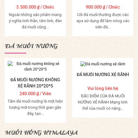
3.500.000
₫
/ Chiếc
900.000
₫
/ Chiếc
Ngoài những sản phẩm mang
Cối đá muối thường được các
ý nghĩa tinh thần, tâm linh, đèn
spa sử dụng để làm nóng các
đá muối cũng...
viên đá...
Mua Hàng
Mua Hàng
ĐÁ MUỐI NƯỚNG
ĐÁ MUỐI NƯỚNG XẺ RÃNH
ĐÁ MUỐI NƯỚNG KHÔNG
XẺ RÃNH 20*20*5
Vui lòng liên hệ
240.000
₫
/ Viên
ĐẶC ĐIỂM CỦA ĐÁ MUỐI
Tấm đá muối nướng là một hiện
NƯỚNG XẺ RÃNH Mạng tinh
tượng mới trong thời gian gần
thể của muối có năng...
đây, tạo...
Mua Hàng
Mua Hàng
MUỐI HỒNG HIMALAYA