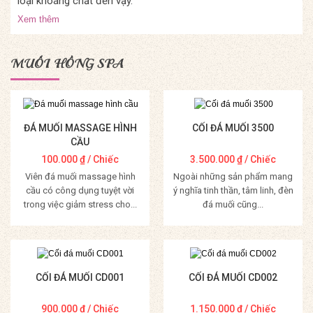
loại khoáng chất đến vậy.
Xem thêm
MUỐI HỒNG SPA
ĐÁ MUỐI MASSAGE HÌNH
CỐI ĐÁ MUỐI 3500
CẦU
100.000
₫
/ Chiếc
3.500.000
₫
/ Chiếc
Viên đá muối massage hình
Ngoài những sản phẩm mang
cầu có công dụng tuyệt vời
ý nghĩa tinh thần, tâm linh, đèn
trong việc giảm stress cho...
đá muối cũng...
Mua Hàng
Mua Hàng
CỐI ĐÁ MUỐI CD001
CỐI ĐÁ MUỐI CD002
900.000
₫
/ Chiếc
1.150.000
₫
/ Chiếc