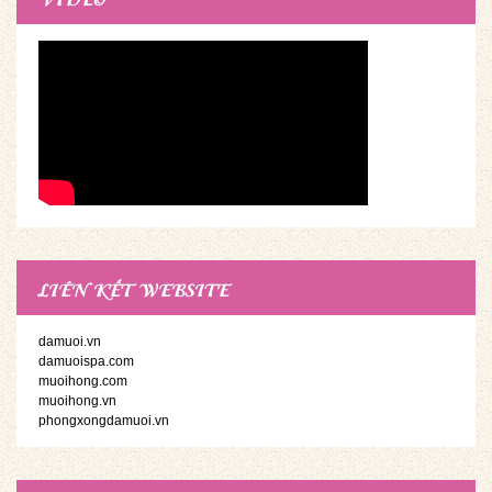
LIÊN KẾT WEBSITE
damuoi.vn
damuoispa.com
muoihong.com
muoihong.vn
phongxongdamuoi.vn