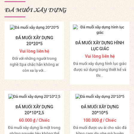
ĐÁ MUỐI XÂY DỰNG
ĐÁ MUỐI XÂY DỰNG
ĐÁ MUỐI XÂY DỰNG HÌNH
20*20*5
LỤC GIÁC
Vui lòng liên hệ
Vui lòng liên hệ
Đối với những người trong
Đá muối xây dựng hình lục giác
nghề Spa chắc hẳn không ai
được sử dụng trong thiết kế và
còn xa lạ với...
thi...
Mua Hàng
Mua Hàng
ĐÁ MUỐI XÂY DỰNG
ĐÁ MUỐI XÂY DỰNG
20*10*2,5
20*10*5
60.000
₫
/ Chiếc
100.000
₫
/ Chiếc
Đá muối xây dựng là một trong
Đá muối được ưu ái cho sắc đá
những nguyên liệu không thể
hồng cam dịu nhẹ mà huyền