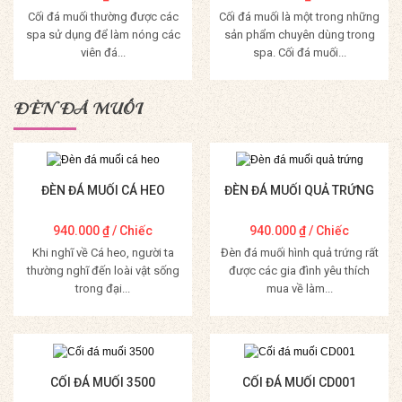
Cối đá muối thường được các
Cối đá muối là một trong những
spa sử dụng để làm nóng các
sản phẩm chuyên dùng trong
viên đá...
spa. Cối đá muối...
Mua Hàng
Mua Hàng
ĐÈN ĐÁ MUỐI
ĐÈN ĐÁ MUỐI CÁ HEO
ĐÈN ĐÁ MUỐI QUẢ TRỨNG
940.000
₫
/ Chiếc
940.000
₫
/ Chiếc
Khi nghĩ về Cá heo, người ta
Đèn đá muối hình quả trứng rất
thường nghĩ đến loài vật sống
được các gia đình yêu thích
trong đại...
mua về làm...
Mua Hàng
Mua Hàng
CỐI ĐÁ MUỐI 3500
CỐI ĐÁ MUỐI CD001