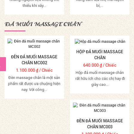
thiếu khi xây...
bí,...
Mua Hàng
Mua Hàng
ĐÁ MUỐI MASSAGE CHÂN
HỘP ĐÁ MUỐI MASSAGE
ĐÈN ĐÁ MUỐI MASSAGE
CHÂN
CHÂN MC002
640.000
₫
/ Chiếc
1.100.000
₫
/ Chiếc
Hộp đá muối massage chân
Đèn massage chân là một sản
rất hữu ích cho các chị hay đi
phẩm rất được ưa chuộng hiện
giày cao...
nay. Với công...
Mua Hàng
Mua Hàng
ĐÈN ĐÁ MUỐI MASSAGE
CHÂN MC003