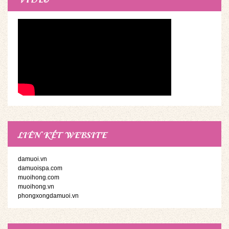
LIÊN KẾT WEBSITE
damuoi.vn
damuoispa.com
muoihong.com
muoihong.vn
phongxongdamuoi.vn