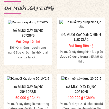
ĐÁ MUỐI XÂY DỰNG
ĐÁ MUỐI XÂY DỰNG
ĐÁ MUỐI XÂY DỰNG HÌNH
20*20*5
LỤC GIÁC
Vui lòng liên hệ
Vui lòng liên hệ
Đối với những người trong
Đá muối xây dựng hình lục giác
nghề Spa chắc hẳn không ai
được sử dụng trong thiết kế và
còn xa lạ với...
thi...
Mua Hàng
Mua Hàng
ĐÁ MUỐI XÂY DỰNG
ĐÁ MUỐI XÂY DỰNG
20*10*2,5
20*10*5
60.000
₫
/ Chiếc
100.000
₫
/ Chiếc
Đá muối xây dựng là một trong
Đá muối được ưu ái cho sắc đá
những nguyên liệu không thể
hồng cam dịu nhẹ mà huyền