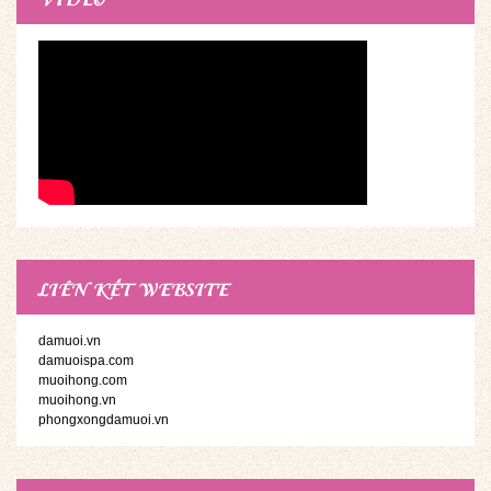
LIÊN KẾT WEBSITE
damuoi.vn
damuoispa.com
muoihong.com
muoihong.vn
phongxongdamuoi.vn