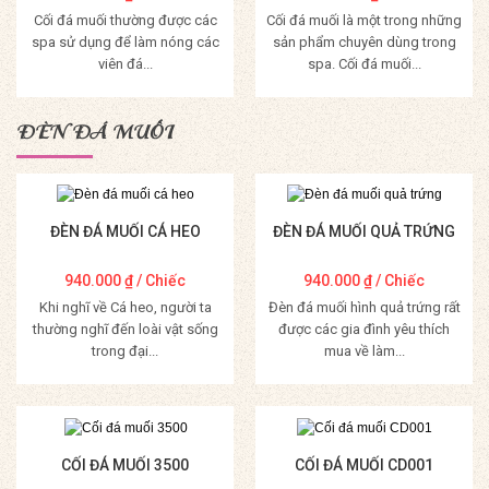
Cối đá muối thường được các
Cối đá muối là một trong những
spa sử dụng để làm nóng các
sản phẩm chuyên dùng trong
viên đá...
spa. Cối đá muối...
Mua Hàng
Mua Hàng
ĐÈN ĐÁ MUỐI
ĐÈN ĐÁ MUỐI CÁ HEO
ĐÈN ĐÁ MUỐI QUẢ TRỨNG
940.000
₫
/ Chiếc
940.000
₫
/ Chiếc
Khi nghĩ về Cá heo, người ta
Đèn đá muối hình quả trứng rất
thường nghĩ đến loài vật sống
được các gia đình yêu thích
trong đại...
mua về làm...
Mua Hàng
Mua Hàng
CỐI ĐÁ MUỐI 3500
CỐI ĐÁ MUỐI CD001