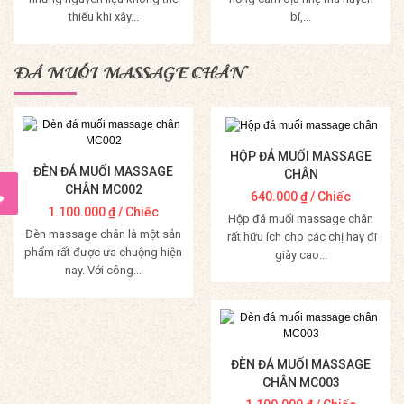
thiếu khi xây...
bí,...
Mua Hàng
Mua Hàng
ĐÁ MUỐI MASSAGE CHÂN
HỘP ĐÁ MUỐI MASSAGE
ĐÈN ĐÁ MUỐI MASSAGE
CHÂN
CHÂN MC002
640.000
₫
/ Chiếc
1.100.000
₫
/ Chiếc
Hộp đá muối massage chân
Đèn massage chân là một sản
rất hữu ích cho các chị hay đi
phẩm rất được ưa chuộng hiện
giày cao...
nay. Với công...
Mua Hàng
Mua Hàng
ĐÈN ĐÁ MUỐI MASSAGE
CHÂN MC003