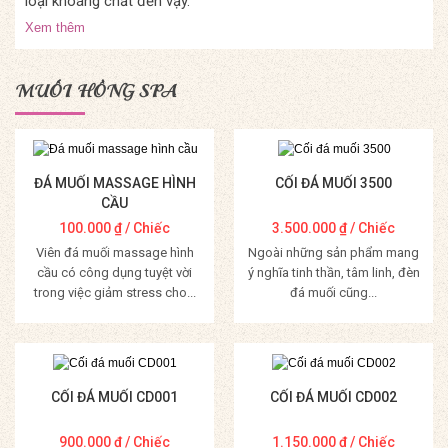
loại khoáng chất đến vậy.
Xem thêm
MUỐI HỒNG SPA
ĐÁ MUỐI MASSAGE HÌNH
CỐI ĐÁ MUỐI 3500
CẦU
100.000
₫
/ Chiếc
3.500.000
₫
/ Chiếc
Viên đá muối massage hình
Ngoài những sản phẩm mang
cầu có công dụng tuyệt vời
ý nghĩa tinh thần, tâm linh, đèn
trong việc giảm stress cho...
đá muối cũng...
Mua Hàng
Mua Hàng
CỐI ĐÁ MUỐI CD001
CỐI ĐÁ MUỐI CD002
900.000
₫
/ Chiếc
1.150.000
₫
/ Chiếc