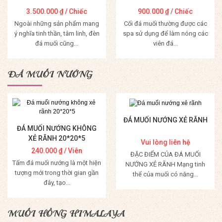
3.500.000
₫
/ Chiếc
900.000
₫
/ Chiếc
Ngoài những sản phẩm mang
Cối đá muối thường được các
ý nghĩa tinh thần, tâm linh, đèn
spa sử dụng để làm nóng các
đá muối cũng...
viên đá...
Mua Hàng
Mua Hàng
ĐÁ MUỐI NƯỚNG
ĐÁ MUỐI NƯỚNG XẺ RÃNH
ĐÁ MUỐI NƯỚNG KHÔNG
XẺ RÃNH 20*20*5
Vui lòng liên hệ
240.000
₫
/ Viên
ĐẶC ĐIỂM CỦA ĐÁ MUỐI
Tấm đá muối nướng là một hiện
NƯỚNG XẺ RÃNH Mạng tinh
tượng mới trong thời gian gần
thể của muối có năng...
đây, tạo...
Mua Hàng
Mua Hàng
MUỐI HỒNG HIMALAYA