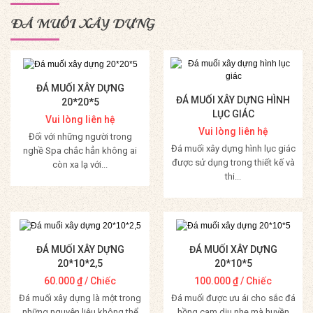
ĐÁ MUỐI XÂY DỰNG
ĐÁ MUỐI XÂY DỰNG
ĐÁ MUỐI XÂY DỰNG HÌNH
20*20*5
LỤC GIÁC
Vui lòng liên hệ
Vui lòng liên hệ
Đối với những người trong
Đá muối xây dựng hình lục giác
nghề Spa chắc hẳn không ai
được sử dụng trong thiết kế và
còn xa lạ với...
thi...
Mua Hàng
Mua Hàng
ĐÁ MUỐI XÂY DỰNG
ĐÁ MUỐI XÂY DỰNG
20*10*2,5
20*10*5
60.000
₫
/ Chiếc
100.000
₫
/ Chiếc
Đá muối xây dựng là một trong
Đá muối được ưu ái cho sắc đá
những nguyên liệu không thể
hồng cam dịu nhẹ mà huyền