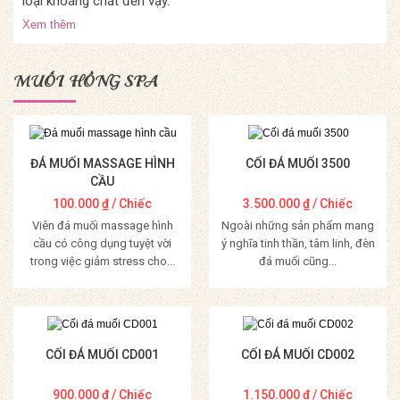
loại khoáng chất đến vậy.
Xem thêm
MUỐI HỒNG SPA
ĐÁ MUỐI MASSAGE HÌNH
CỐI ĐÁ MUỐI 3500
CẦU
100.000
₫
/ Chiếc
3.500.000
₫
/ Chiếc
Viên đá muối massage hình
Ngoài những sản phẩm mang
cầu có công dụng tuyệt vời
ý nghĩa tinh thần, tâm linh, đèn
trong việc giảm stress cho...
đá muối cũng...
Mua Hàng
Mua Hàng
CỐI ĐÁ MUỐI CD001
CỐI ĐÁ MUỐI CD002
900.000
₫
/ Chiếc
1.150.000
₫
/ Chiếc