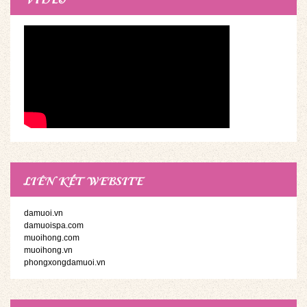
LIÊN KẾT WEBSITE
damuoi.vn
damuoispa.com
muoihong.com
muoihong.vn
phongxongdamuoi.vn