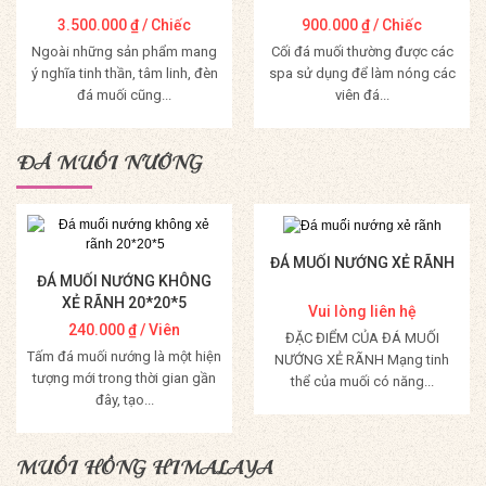
3.500.000
₫
/ Chiếc
900.000
₫
/ Chiếc
Ngoài những sản phẩm mang
Cối đá muối thường được các
ý nghĩa tinh thần, tâm linh, đèn
spa sử dụng để làm nóng các
đá muối cũng...
viên đá...
Mua Hàng
Mua Hàng
ĐÁ MUỐI NƯỚNG
ĐÁ MUỐI NƯỚNG XẺ RÃNH
ĐÁ MUỐI NƯỚNG KHÔNG
XẺ RÃNH 20*20*5
Vui lòng liên hệ
240.000
₫
/ Viên
ĐẶC ĐIỂM CỦA ĐÁ MUỐI
Tấm đá muối nướng là một hiện
NƯỚNG XẺ RÃNH Mạng tinh
tượng mới trong thời gian gần
thể của muối có năng...
đây, tạo...
Mua Hàng
Mua Hàng
MUỐI HỒNG HIMALAYA