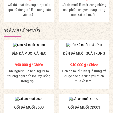
Cối đá muối thường được các
Cối đá muối là một trong những
spa sử dụng để làm nóng các
sản phẩm chuyên dùng trong
viên đá...
spa. Cối đá muối...
Mua Hàng
Mua Hàng
ĐÈN ĐÁ MUỐI
ĐÈN ĐÁ MUỐI CÁ HEO
ĐÈN ĐÁ MUỐI QUẢ TRỨNG
940.000
₫
/ Chiếc
940.000
₫
/ Chiếc
Khi nghĩ về Cá heo, người ta
Đèn đá muối hình quả trứng rất
thường nghĩ đến loài vật sống
được các gia đình yêu thích
trong đại...
mua về làm...
Mua Hàng
Mua Hàng
CỐI ĐÁ MUỐI 3500
CỐI ĐÁ MUỐI CD001