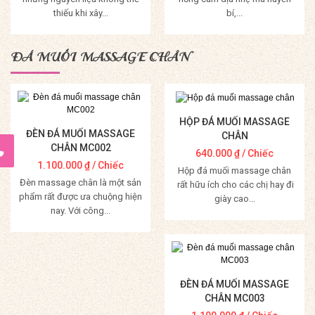
thiếu khi xây...
bí,...
Mua Hàng
Mua Hàng
ĐÁ MUỐI MASSAGE CHÂN
HỘP ĐÁ MUỐI MASSAGE
ĐÈN ĐÁ MUỐI MASSAGE
CHÂN
CHÂN MC002
640.000
₫
/ Chiếc
1.100.000
₫
/ Chiếc
Hộp đá muối massage chân
Đèn massage chân là một sản
rất hữu ích cho các chị hay đi
phẩm rất được ưa chuộng hiện
giày cao...
nay. Với công...
Mua Hàng
Mua Hàng
ĐÈN ĐÁ MUỐI MASSAGE
CHÂN MC003