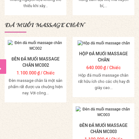
thiếu khi xây...
bí,...
Mua Hàng
Mua Hàng
ĐÁ MUỐI MASSAGE CHÂN
HỘP ĐÁ MUỐI MASSAGE
ĐÈN ĐÁ MUỐI MASSAGE
CHÂN
CHÂN MC002
640.000
₫
/ Chiếc
1.100.000
₫
/ Chiếc
Hộp đá muối massage chân
Đèn massage chân là một sản
rất hữu ích cho các chị hay đi
phẩm rất được ưa chuộng hiện
giày cao...
nay. Với công...
Mua Hàng
Mua Hàng
ĐÈN ĐÁ MUỐI MASSAGE
CHÂN MC003