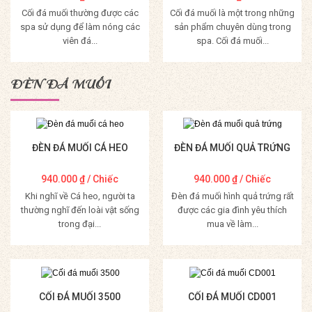
Cối đá muối thường được các
Cối đá muối là một trong những
spa sử dụng để làm nóng các
sản phẩm chuyên dùng trong
viên đá...
spa. Cối đá muối...
Mua Hàng
Mua Hàng
ĐÈN ĐÁ MUỐI
ĐÈN ĐÁ MUỐI CÁ HEO
ĐÈN ĐÁ MUỐI QUẢ TRỨNG
940.000
₫
/ Chiếc
940.000
₫
/ Chiếc
Khi nghĩ về Cá heo, người ta
Đèn đá muối hình quả trứng rất
thường nghĩ đến loài vật sống
được các gia đình yêu thích
trong đại...
mua về làm...
Mua Hàng
Mua Hàng
CỐI ĐÁ MUỐI 3500
CỐI ĐÁ MUỐI CD001