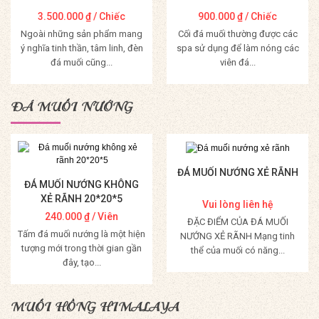
3.500.000
₫
/ Chiếc
900.000
₫
/ Chiếc
Ngoài những sản phẩm mang
Cối đá muối thường được các
ý nghĩa tinh thần, tâm linh, đèn
spa sử dụng để làm nóng các
đá muối cũng...
viên đá...
Mua Hàng
Mua Hàng
ĐÁ MUỐI NƯỚNG
ĐÁ MUỐI NƯỚNG XẺ RÃNH
ĐÁ MUỐI NƯỚNG KHÔNG
XẺ RÃNH 20*20*5
Vui lòng liên hệ
240.000
₫
/ Viên
ĐẶC ĐIỂM CỦA ĐÁ MUỐI
Tấm đá muối nướng là một hiện
NƯỚNG XẺ RÃNH Mạng tinh
tượng mới trong thời gian gần
thể của muối có năng...
đây, tạo...
Mua Hàng
Mua Hàng
MUỐI HỒNG HIMALAYA