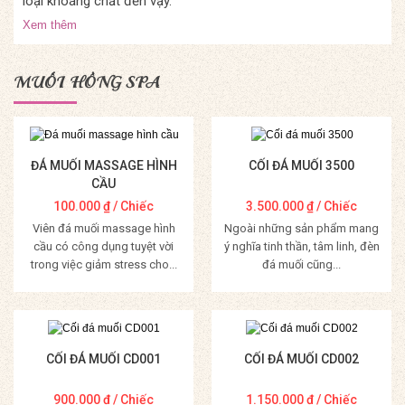
loại khoáng chất đến vậy.
Xem thêm
MUỐI HỒNG SPA
ĐÁ MUỐI MASSAGE HÌNH
CỐI ĐÁ MUỐI 3500
CẦU
100.000
₫
/ Chiếc
3.500.000
₫
/ Chiếc
Viên đá muối massage hình
Ngoài những sản phẩm mang
cầu có công dụng tuyệt vời
ý nghĩa tinh thần, tâm linh, đèn
trong việc giảm stress cho...
đá muối cũng...
Mua Hàng
Mua Hàng
CỐI ĐÁ MUỐI CD001
CỐI ĐÁ MUỐI CD002
900.000
₫
/ Chiếc
1.150.000
₫
/ Chiếc