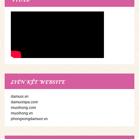
LIÊN KẾT WEBSITE
damuoi.vn
damuoispa.com
muoihong.com
muoihong.vn
phongxongdamuoi.vn