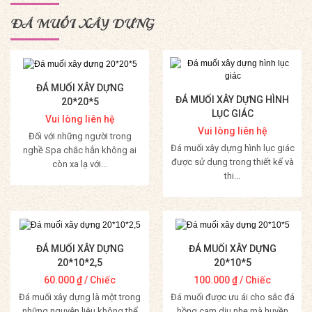
ĐÁ MUỐI XÂY DỰNG
ĐÁ MUỐI XÂY DỰNG
ĐÁ MUỐI XÂY DỰNG HÌNH
20*20*5
LỤC GIÁC
Vui lòng liên hệ
Vui lòng liên hệ
Đối với những người trong
Đá muối xây dựng hình lục giác
nghề Spa chắc hẳn không ai
được sử dụng trong thiết kế và
còn xa lạ với...
thi...
Mua Hàng
Mua Hàng
ĐÁ MUỐI XÂY DỰNG
ĐÁ MUỐI XÂY DỰNG
20*10*2,5
20*10*5
60.000
₫
/ Chiếc
100.000
₫
/ Chiếc
Đá muối xây dựng là một trong
Đá muối được ưu ái cho sắc đá
những nguyên liệu không thể
hồng cam dịu nhẹ mà huyền