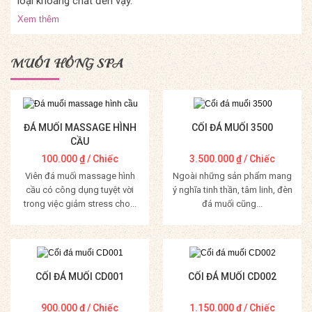
loại khoáng chất đến vậy.
Xem thêm
MUỐI HỒNG SPA
ĐÁ MUỐI MASSAGE HÌNH
CỐI ĐÁ MUỐI 3500
CẦU
100.000
₫
/ Chiếc
3.500.000
₫
/ Chiếc
Viên đá muối massage hình
Ngoài những sản phẩm mang
cầu có công dụng tuyệt vời
ý nghĩa tinh thần, tâm linh, đèn
trong việc giảm stress cho...
đá muối cũng...
Mua Hàng
Mua Hàng
CỐI ĐÁ MUỐI CD001
CỐI ĐÁ MUỐI CD002
900.000
₫
/ Chiếc
1.150.000
₫
/ Chiếc