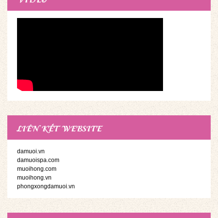
LIÊN KẾT WEBSITE
damuoi.vn
damuoispa.com
muoihong.com
muoihong.vn
phongxongdamuoi.vn