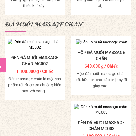
thiếu khi xây...
bí,...
Mua Hàng
Mua Hàng
ĐÁ MUỐI MASSAGE CHÂN
HỘP ĐÁ MUỐI MASSAGE
ĐÈN ĐÁ MUỐI MASSAGE
CHÂN
CHÂN MC002
640.000
₫
/ Chiếc
1.100.000
₫
/ Chiếc
Hộp đá muối massage chân
Đèn massage chân là một sản
rất hữu ích cho các chị hay đi
phẩm rất được ưa chuộng hiện
giày cao...
nay. Với công...
Mua Hàng
Mua Hàng
ĐÈN ĐÁ MUỐI MASSAGE
CHÂN MC003