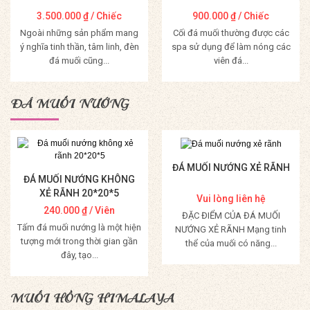
3.500.000
₫
/ Chiếc
900.000
₫
/ Chiếc
Ngoài những sản phẩm mang
Cối đá muối thường được các
ý nghĩa tinh thần, tâm linh, đèn
spa sử dụng để làm nóng các
đá muối cũng...
viên đá...
Mua Hàng
Mua Hàng
ĐÁ MUỐI NƯỚNG
ĐÁ MUỐI NƯỚNG XẺ RÃNH
ĐÁ MUỐI NƯỚNG KHÔNG
XẺ RÃNH 20*20*5
Vui lòng liên hệ
240.000
₫
/ Viên
ĐẶC ĐIỂM CỦA ĐÁ MUỐI
Tấm đá muối nướng là một hiện
NƯỚNG XẺ RÃNH Mạng tinh
tượng mới trong thời gian gần
thể của muối có năng...
đây, tạo...
Mua Hàng
Mua Hàng
MUỐI HỒNG HIMALAYA