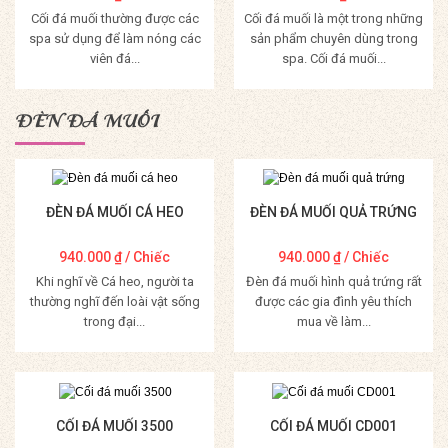
Cối đá muối thường được các
Cối đá muối là một trong những
spa sử dụng để làm nóng các
sản phẩm chuyên dùng trong
viên đá...
spa. Cối đá muối...
Mua Hàng
Mua Hàng
ĐÈN ĐÁ MUỐI
ĐÈN ĐÁ MUỐI CÁ HEO
ĐÈN ĐÁ MUỐI QUẢ TRỨNG
940.000
₫
/ Chiếc
940.000
₫
/ Chiếc
Khi nghĩ về Cá heo, người ta
Đèn đá muối hình quả trứng rất
thường nghĩ đến loài vật sống
được các gia đình yêu thích
trong đại...
mua về làm...
Mua Hàng
Mua Hàng
CỐI ĐÁ MUỐI 3500
CỐI ĐÁ MUỐI CD001