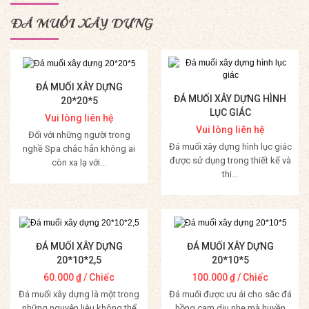
ĐÁ MUỐI XÂY DỰNG
ĐÁ MUỐI XÂY DỰNG
ĐÁ MUỐI XÂY DỰNG HÌNH
20*20*5
LỤC GIÁC
Vui lòng liên hệ
Vui lòng liên hệ
Đối với những người trong
Đá muối xây dựng hình lục giác
nghề Spa chắc hẳn không ai
được sử dụng trong thiết kế và
còn xa lạ với...
thi...
Mua Hàng
Mua Hàng
ĐÁ MUỐI XÂY DỰNG
ĐÁ MUỐI XÂY DỰNG
20*10*2,5
20*10*5
60.000
₫
/ Chiếc
100.000
₫
/ Chiếc
Đá muối xây dựng là một trong
Đá muối được ưu ái cho sắc đá
những nguyên liệu không thể
hồng cam dịu nhẹ mà huyền