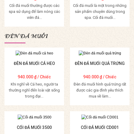
Cối đá muối thường được các
Cối đá muối là một trong những
spa sử dụng để làm nóng các
sản phẩm chuyên dùng trong
viên đá...
spa. Cối đá muối...
Mua Hàng
Mua Hàng
ĐÈN ĐÁ MUỐI
ĐÈN ĐÁ MUỐI CÁ HEO
ĐÈN ĐÁ MUỐI QUẢ TRỨNG
940.000
₫
/ Chiếc
940.000
₫
/ Chiếc
Khi nghĩ về Cá heo, người ta
Đèn đá muối hình quả trứng rất
thường nghĩ đến loài vật sống
được các gia đình yêu thích
trong đại...
mua về làm...
Mua Hàng
Mua Hàng
CỐI ĐÁ MUỐI 3500
CỐI ĐÁ MUỐI CD001