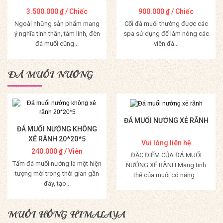
3.500.000
₫
/ Chiếc
900.000
₫
/ Chiếc
Ngoài những sản phẩm mang
Cối đá muối thường được các
ý nghĩa tinh thần, tâm linh, đèn
spa sử dụng để làm nóng các
đá muối cũng...
viên đá...
Mua Hàng
Mua Hàng
ĐÁ MUỐI NƯỚNG
ĐÁ MUỐI NƯỚNG XẺ RÃNH
ĐÁ MUỐI NƯỚNG KHÔNG
XẺ RÃNH 20*20*5
Vui lòng liên hệ
240.000
₫
/ Viên
ĐẶC ĐIỂM CỦA ĐÁ MUỐI
Tấm đá muối nướng là một hiện
NƯỚNG XẺ RÃNH Mạng tinh
tượng mới trong thời gian gần
thể của muối có năng...
đây, tạo...
Mua Hàng
Mua Hàng
MUỐI HỒNG HIMALAYA