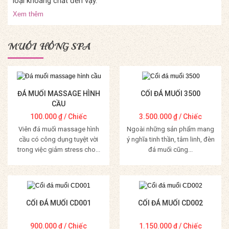
loại khoáng chất đến vậy.
Xem thêm
MUỐI HỒNG SPA
ĐÁ MUỐI MASSAGE HÌNH
CỐI ĐÁ MUỐI 3500
CẦU
100.000
₫
/ Chiếc
3.500.000
₫
/ Chiếc
Viên đá muối massage hình
Ngoài những sản phẩm mang
cầu có công dụng tuyệt vời
ý nghĩa tinh thần, tâm linh, đèn
trong việc giảm stress cho...
đá muối cũng...
Mua Hàng
Mua Hàng
CỐI ĐÁ MUỐI CD001
CỐI ĐÁ MUỐI CD002
900.000
₫
/ Chiếc
1.150.000
₫
/ Chiếc