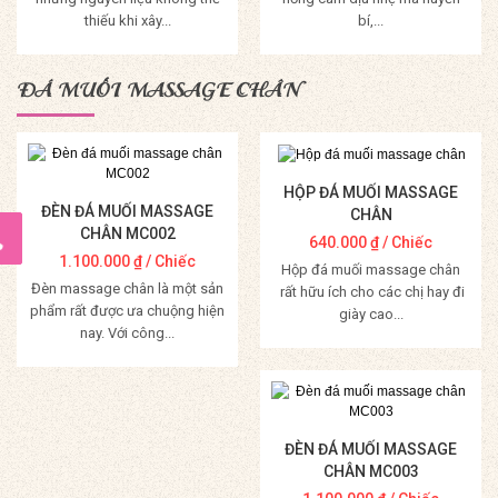
thiếu khi xây...
bí,...
Mua Hàng
Mua Hàng
ĐÁ MUỐI MASSAGE CHÂN
HỘP ĐÁ MUỐI MASSAGE
ĐÈN ĐÁ MUỐI MASSAGE
CHÂN
CHÂN MC002
640.000
₫
/ Chiếc
1.100.000
₫
/ Chiếc
Hộp đá muối massage chân
Đèn massage chân là một sản
rất hữu ích cho các chị hay đi
phẩm rất được ưa chuộng hiện
giày cao...
nay. Với công...
Mua Hàng
Mua Hàng
ĐÈN ĐÁ MUỐI MASSAGE
CHÂN MC003