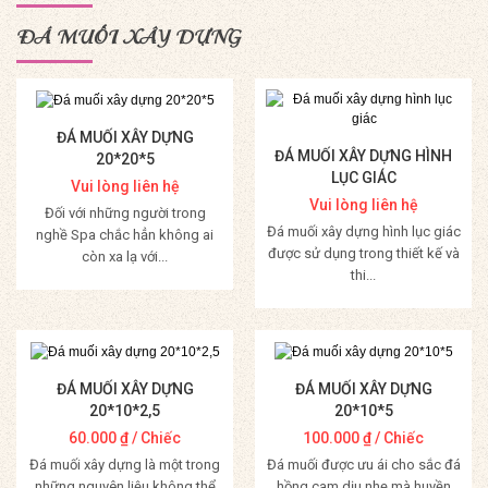
ĐÁ MUỐI XÂY DỰNG
ĐÁ MUỐI XÂY DỰNG
ĐÁ MUỐI XÂY DỰNG HÌNH
20*20*5
LỤC GIÁC
Vui lòng liên hệ
Vui lòng liên hệ
Đối với những người trong
Đá muối xây dựng hình lục giác
nghề Spa chắc hẳn không ai
được sử dụng trong thiết kế và
còn xa lạ với...
thi...
Mua Hàng
Mua Hàng
ĐÁ MUỐI XÂY DỰNG
ĐÁ MUỐI XÂY DỰNG
20*10*2,5
20*10*5
60.000
₫
/ Chiếc
100.000
₫
/ Chiếc
Đá muối xây dựng là một trong
Đá muối được ưu ái cho sắc đá
những nguyên liệu không thể
hồng cam dịu nhẹ mà huyền