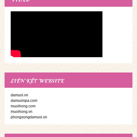
LIÊN KẾT WEBSITE
damuoi.vn
damuoispa.com
muoihong.com
muoihong.vn
phongxongdamuoi.vn