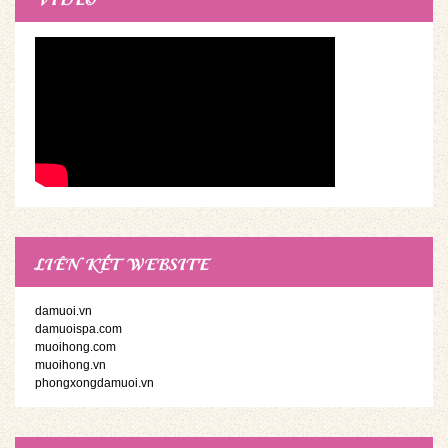
LIÊN KẾT WEBSITE
damuoi.vn
damuoispa.com
muoihong.com
muoihong.vn
phongxongdamuoi.vn