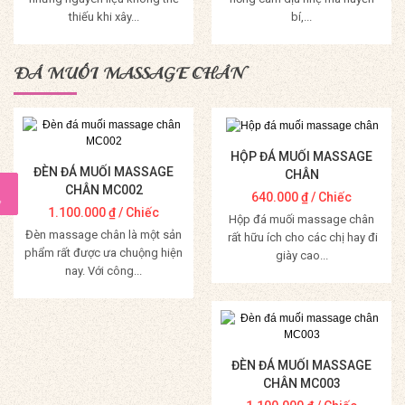
thiếu khi xây...
bí,...
Mua Hàng
Mua Hàng
ĐÁ MUỐI MASSAGE CHÂN
HỘP ĐÁ MUỐI MASSAGE
ĐÈN ĐÁ MUỐI MASSAGE
CHÂN
CHÂN MC002
640.000
₫
/ Chiếc
1.100.000
₫
/ Chiếc
Hộp đá muối massage chân
Đèn massage chân là một sản
rất hữu ích cho các chị hay đi
phẩm rất được ưa chuộng hiện
giày cao...
nay. Với công...
Mua Hàng
Mua Hàng
ĐÈN ĐÁ MUỐI MASSAGE
CHÂN MC003