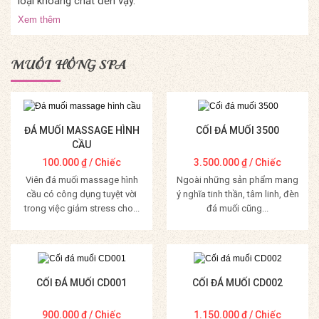
loại khoáng chất đến vậy.
Xem thêm
MUỐI HỒNG SPA
ĐÁ MUỐI MASSAGE HÌNH
CỐI ĐÁ MUỐI 3500
CẦU
100.000
₫
/ Chiếc
3.500.000
₫
/ Chiếc
Viên đá muối massage hình
Ngoài những sản phẩm mang
cầu có công dụng tuyệt vời
ý nghĩa tinh thần, tâm linh, đèn
trong việc giảm stress cho...
đá muối cũng...
Mua Hàng
Mua Hàng
CỐI ĐÁ MUỐI CD001
CỐI ĐÁ MUỐI CD002
900.000
₫
/ Chiếc
1.150.000
₫
/ Chiếc