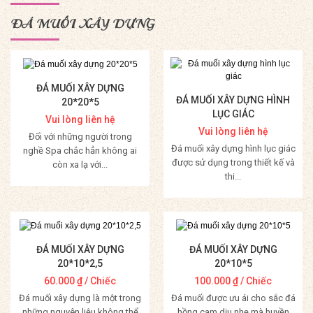
ĐÁ MUỐI XÂY DỰNG
ĐÁ MUỐI XÂY DỰNG
ĐÁ MUỐI XÂY DỰNG HÌNH
20*20*5
LỤC GIÁC
Vui lòng liên hệ
Vui lòng liên hệ
Đối với những người trong
Đá muối xây dựng hình lục giác
nghề Spa chắc hẳn không ai
được sử dụng trong thiết kế và
còn xa lạ với...
thi...
Mua Hàng
Mua Hàng
ĐÁ MUỐI XÂY DỰNG
ĐÁ MUỐI XÂY DỰNG
20*10*2,5
20*10*5
60.000
₫
/ Chiếc
100.000
₫
/ Chiếc
Đá muối xây dựng là một trong
Đá muối được ưu ái cho sắc đá
những nguyên liệu không thể
hồng cam dịu nhẹ mà huyền