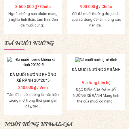
3.500.000
₫
/ Chiếc
900.000
₫
/ Chiếc
Ngoài những sản phẩm mang
Cối đá muối thường được các
ý nghĩa tinh thần, tâm linh, đèn
spa sử dụng để làm nóng các
đá muối cũng...
viên đá...
Mua Hàng
Mua Hàng
ĐÁ MUỐI NƯỚNG
ĐÁ MUỐI NƯỚNG XẺ RÃNH
ĐÁ MUỐI NƯỚNG KHÔNG
XẺ RÃNH 20*20*5
Vui lòng liên hệ
240.000
₫
/ Viên
ĐẶC ĐIỂM CỦA ĐÁ MUỐI
Tấm đá muối nướng là một hiện
NƯỚNG XẺ RÃNH Mạng tinh
tượng mới trong thời gian gần
thể của muối có năng...
đây, tạo...
Mua Hàng
Mua Hàng
MUỐI HỒNG HIMALAYA