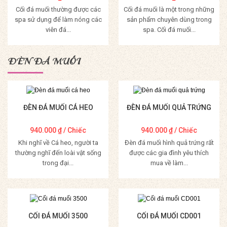
Cối đá muối thường được các
Cối đá muối là một trong những
spa sử dụng để làm nóng các
sản phẩm chuyên dùng trong
viên đá...
spa. Cối đá muối...
Mua Hàng
Mua Hàng
ĐÈN ĐÁ MUỐI
ĐÈN ĐÁ MUỐI CÁ HEO
ĐÈN ĐÁ MUỐI QUẢ TRỨNG
940.000
₫
/ Chiếc
940.000
₫
/ Chiếc
Khi nghĩ về Cá heo, người ta
Đèn đá muối hình quả trứng rất
thường nghĩ đến loài vật sống
được các gia đình yêu thích
trong đại...
mua về làm...
Mua Hàng
Mua Hàng
CỐI ĐÁ MUỐI 3500
CỐI ĐÁ MUỐI CD001