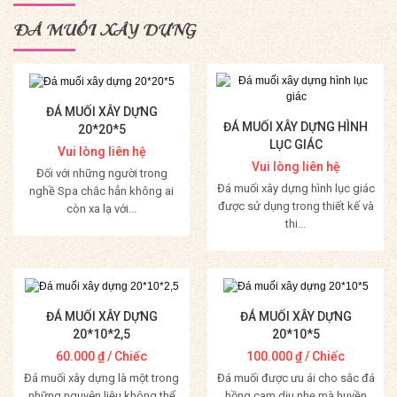
ĐÁ MUỐI XÂY DỰNG
ĐÁ MUỐI XÂY DỰNG
ĐÁ MUỐI XÂY DỰNG HÌNH
20*20*5
LỤC GIÁC
Vui lòng liên hệ
Vui lòng liên hệ
Đối với những người trong
Đá muối xây dựng hình lục giác
nghề Spa chắc hẳn không ai
được sử dụng trong thiết kế và
còn xa lạ với...
thi...
Mua Hàng
Mua Hàng
ĐÁ MUỐI XÂY DỰNG
ĐÁ MUỐI XÂY DỰNG
20*10*2,5
20*10*5
60.000
₫
/ Chiếc
100.000
₫
/ Chiếc
Đá muối xây dựng là một trong
Đá muối được ưu ái cho sắc đá
những nguyên liệu không thể
hồng cam dịu nhẹ mà huyền