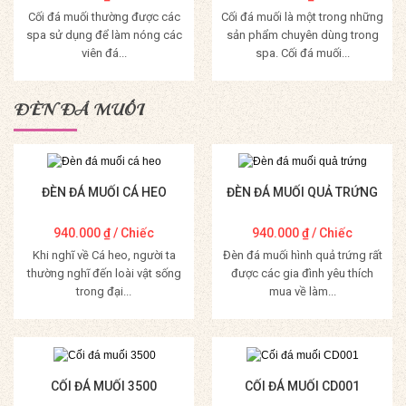
Cối đá muối thường được các
Cối đá muối là một trong những
spa sử dụng để làm nóng các
sản phẩm chuyên dùng trong
viên đá...
spa. Cối đá muối...
Mua Hàng
Mua Hàng
ĐÈN ĐÁ MUỐI
ĐÈN ĐÁ MUỐI CÁ HEO
ĐÈN ĐÁ MUỐI QUẢ TRỨNG
940.000
₫
/ Chiếc
940.000
₫
/ Chiếc
Khi nghĩ về Cá heo, người ta
Đèn đá muối hình quả trứng rất
thường nghĩ đến loài vật sống
được các gia đình yêu thích
trong đại...
mua về làm...
Mua Hàng
Mua Hàng
CỐI ĐÁ MUỐI 3500
CỐI ĐÁ MUỐI CD001