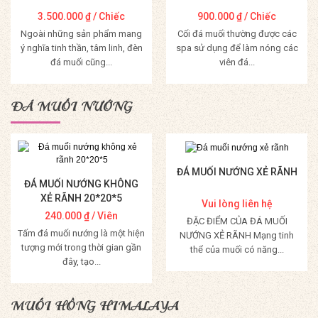
3.500.000
₫
/ Chiếc
900.000
₫
/ Chiếc
Ngoài những sản phẩm mang
Cối đá muối thường được các
ý nghĩa tinh thần, tâm linh, đèn
spa sử dụng để làm nóng các
đá muối cũng...
viên đá...
Mua Hàng
Mua Hàng
ĐÁ MUỐI NƯỚNG
ĐÁ MUỐI NƯỚNG XẺ RÃNH
ĐÁ MUỐI NƯỚNG KHÔNG
XẺ RÃNH 20*20*5
Vui lòng liên hệ
240.000
₫
/ Viên
ĐẶC ĐIỂM CỦA ĐÁ MUỐI
Tấm đá muối nướng là một hiện
NƯỚNG XẺ RÃNH Mạng tinh
tượng mới trong thời gian gần
thể của muối có năng...
đây, tạo...
Mua Hàng
Mua Hàng
MUỐI HỒNG HIMALAYA