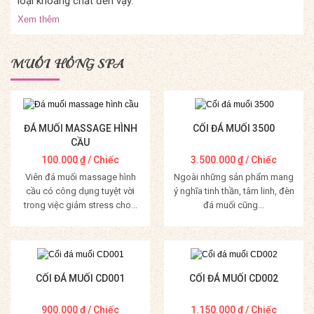
loại khoáng chất đến vậy.
Xem thêm
MUỐI HỒNG SPA
ĐÁ MUỐI MASSAGE HÌNH
CỐI ĐÁ MUỐI 3500
CẦU
100.000
₫
/ Chiếc
3.500.000
₫
/ Chiếc
Viên đá muối massage hình
Ngoài những sản phẩm mang
cầu có công dụng tuyệt vời
ý nghĩa tinh thần, tâm linh, đèn
trong việc giảm stress cho...
đá muối cũng...
Mua Hàng
Mua Hàng
CỐI ĐÁ MUỐI CD001
CỐI ĐÁ MUỐI CD002
900.000
₫
/ Chiếc
1.150.000
₫
/ Chiếc