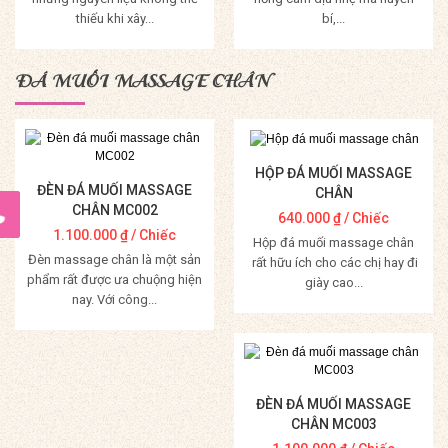
thiếu khi xây...
bí,...
Mua Hàng
Mua Hàng
ĐÁ MUỐI MASSAGE CHÂN
HỘP ĐÁ MUỐI MASSAGE
ĐÈN ĐÁ MUỐI MASSAGE
CHÂN
CHÂN MC002
640.000
₫
/ Chiếc
1.100.000
₫
/ Chiếc
Hộp đá muối massage chân
Đèn massage chân là một sản
rất hữu ích cho các chị hay đi
phẩm rất được ưa chuộng hiện
giày cao...
nay. Với công...
Mua Hàng
Mua Hàng
ĐÈN ĐÁ MUỐI MASSAGE
CHÂN MC003