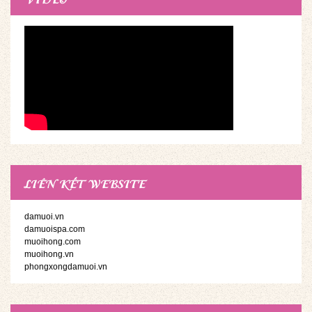
LIÊN KẾT WEBSITE
damuoi.vn
damuoispa.com
muoihong.com
muoihong.vn
phongxongdamuoi.vn