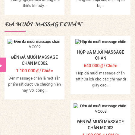
thiếu khi xây...
bí,...
Mua Hàng
Mua Hàng
ĐÁ MUỐI MASSAGE CHÂN
HỘP ĐÁ MUỐI MASSAGE
ĐÈN ĐÁ MUỐI MASSAGE
CHÂN
CHÂN MC002
640.000
₫
/ Chiếc
1.100.000
₫
/ Chiếc
Hộp đá muối massage chân
Đèn massage chân là một sản
rất hữu ích cho các chị hay đi
phẩm rất được ưa chuộng hiện
giày cao...
nay. Với công...
Mua Hàng
Mua Hàng
ĐÈN ĐÁ MUỐI MASSAGE
CHÂN MC003