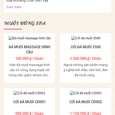
loại khoáng chất đến vậy.
Xem thêm
MUỐI HỒNG SPA
ĐÁ MUỐI MASSAGE HÌNH
CỐI ĐÁ MUỐI 3500
CẦU
100.000
₫
/ Chiếc
3.500.000
₫
/ Chiếc
Viên đá muối massage hình
Ngoài những sản phẩm mang
cầu có công dụng tuyệt vời
ý nghĩa tinh thần, tâm linh, đèn
trong việc giảm stress cho...
đá muối cũng...
Mua Hàng
Mua Hàng
CỐI ĐÁ MUỐI CD001
CỐI ĐÁ MUỐI CD002
900.000
₫
/ Chiếc
1.150.000
₫
/ Chiếc