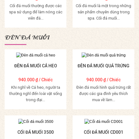
Cối đá muối thường được các
Cối đá muối là một trong những
spa sử dụng để làm nóng các
sản phẩm chuyên dùng trong
viên đá...
spa. Cối đá muối...
Mua Hàng
Mua Hàng
ĐÈN ĐÁ MUỐI
ĐÈN ĐÁ MUỐI CÁ HEO
ĐÈN ĐÁ MUỐI QUẢ TRỨNG
940.000
₫
/ Chiếc
940.000
₫
/ Chiếc
Khi nghĩ về Cá heo, người ta
Đèn đá muối hình quả trứng rất
thường nghĩ đến loài vật sống
được các gia đình yêu thích
trong đại...
mua về làm...
Mua Hàng
Mua Hàng
CỐI ĐÁ MUỐI 3500
CỐI ĐÁ MUỐI CD001