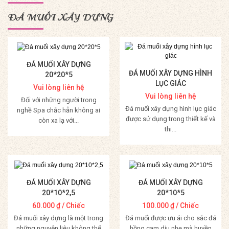
ĐÁ MUỐI XÂY DỰNG
ĐÁ MUỐI XÂY DỰNG
ĐÁ MUỐI XÂY DỰNG HÌNH
20*20*5
LỤC GIÁC
Vui lòng liên hệ
Vui lòng liên hệ
Đối với những người trong
Đá muối xây dựng hình lục giác
nghề Spa chắc hẳn không ai
được sử dụng trong thiết kế và
còn xa lạ với...
thi...
Mua Hàng
Mua Hàng
ĐÁ MUỐI XÂY DỰNG
ĐÁ MUỐI XÂY DỰNG
20*10*2,5
20*10*5
60.000
₫
/ Chiếc
100.000
₫
/ Chiếc
Đá muối xây dựng là một trong
Đá muối được ưu ái cho sắc đá
những nguyên liệu không thể
hồng cam dịu nhẹ mà huyền