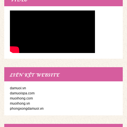
LIÊN KẾT WEBSITE
damuoi.vn
damuoispa.com
muoihong.com
muoihong.vn
phongxongdamuoi.vn