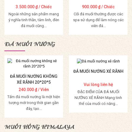
3.500.000
₫
/ Chiếc
900.000
₫
/ Chiếc
Ngoài những sản phẩm mang
Cối đá muối thường được các
ý nghĩa tinh thần, tâm linh, đèn
spa sử dụng để làm nóng các
đá muối cũng...
viên đá...
Mua Hàng
Mua Hàng
ĐÁ MUỐI NƯỚNG
ĐÁ MUỐI NƯỚNG XẺ RÃNH
ĐÁ MUỐI NƯỚNG KHÔNG
XẺ RÃNH 20*20*5
Vui lòng liên hệ
240.000
₫
/ Viên
ĐẶC ĐIỂM CỦA ĐÁ MUỐI
Tấm đá muối nướng là một hiện
NƯỚNG XẺ RÃNH Mạng tinh
tượng mới trong thời gian gần
thể của muối có năng...
đây, tạo...
Mua Hàng
Mua Hàng
MUỐI HỒNG HIMALAYA